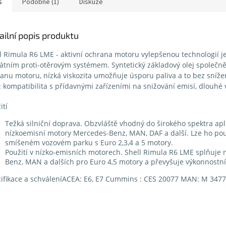
s
Podobné (1)
Diskuze
ailní popis produktu
l Rimula R6 LME - aktivní ochrana motoru vylepšenou technologií 
átním proti-otěrovým systémem. Syntetický základový olej společně
anu motoru, nízká viskozita umožňuje úsporu paliva a to bez snížen
: kompatibilita s přídavnými zařízeními na snižování emisí, dlouhé
ití
Težká silniční doprava. Obzvláště vhodný do širokého spektra apl
nízkoemisní motory Mercedes-Benz, MAN, DAF a další. Lze ho použ
smíšeném vozovém parku s Euro 2,3,4 a 5 motory.
Použití v nízko-emisních motorech. Shell Rimula R6 LME splňuje n
Benz, MAN a dalších pro Euro 4,5 motory a převyšuje výkonnostn
ifikace a schváleníACEA: E6, E7 Cummins : CES 20077 MAN: M 347