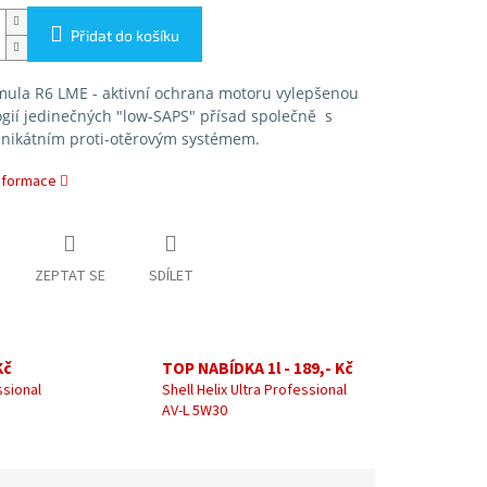
Přidat do košíku
mula R6 LME - aktivní ochrana motoru vylepšenou
gií jedinečných "low-SAPS" přísad společně s
nikátním proti-otěrovým systémem.
informace
ZEPTAT SE
SDÍLET
Kč
TOP NABÍDKA 1l - 189,- Kč
ssional
Shell Helix Ultra Professional
AV-L 5W30