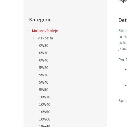
Popi
Přeskočit
Kategorie
kategorie
Det
Shel
Motorové oleje
unik
Viskozita
ochr
0W20
jsou
0W30
Použ
0W40
5W20
5W30
5W40
5W50
10W30
Spec
10W40
10W50
10W60
15w40