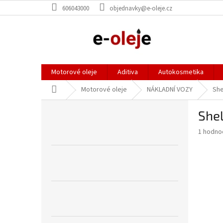
Přejít
606043000
objednavky@e-oleje.cz
na
obsah
Motorové oleje
Aditiva
Autokosmetika
Domů
Motorové oleje
NÁKLADNÍ VOZY
She
P
She
o
s
Průměr
1 hodno
t
hodnoce
r
produkt
a
je
5,0
n
z
n
5
í
hvězdič
p
a