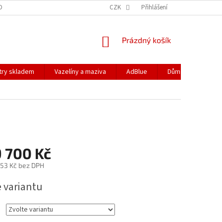
DOPRAVA
PODMÍNKY OCHRANY OSOBNÍCH ÚDAJŮ
CZK
Přihlášení
REKLAMACE
NÁKUPNÍ
Prázdný košík
KOŠÍK
ltry skladem
Vazelíny a maziva
AdBlue
Dům a zahrada
9 700 Kč
,53 Kč
bez DPH
e variantu