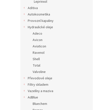
Leprinxol
Aditiva
Autokosmetika
Provozní kapaliny
Hydraulické oleje
Adeco
Avicon
Aviaticon
Ravenol
Shell
Total
Valvoline
Převodové oleje
Filtry skladem
Vazelíny a maziva
AdBlue
Bluechem