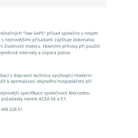
jedinečných "low-SAPS" přísad společne s novým
 s nejnovějšími přísadami zajištuje dokonalou
í životnosti motoru. Hlavními přínosy při použití
 výměnné intervaly a úspora paliva.
ikací v dopravní technice využívající moderní
ít k optimalizaci olejového hospodářství při
ejnovější specifikace společností Mercedes-
í požadavky norem ACEA E6 a E7.
7 MB 228.51