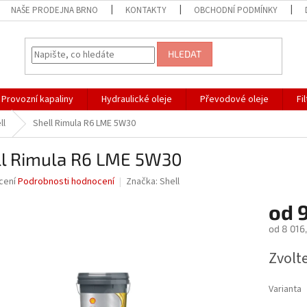
NAŠE PRODEJNA BRNO
KONTAKTY
OBCHODNÍ PODMÍNKY
HLEDAT
Provozní kapaliny
Hydraulické oleje
Převodové oleje
Fi
ll
Shell Rimula R6 LME 5W30
ll Rimula R6 LME 5W30
né
cení
Podrobnosti hodnocení
Značka:
Shell
ní
od
u
od
8 016
Měrná
Zvolt
cena:
ek.
Varianta