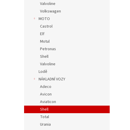
Valvoline
Volkswagen
MOTO
Castrol
Elf
Motul
Petronas
Shell
Valvoline
Lodě
NÁKLADNÍ VOZY
Adeco
Avicon
Aviaticon
Shell
Total
Urania