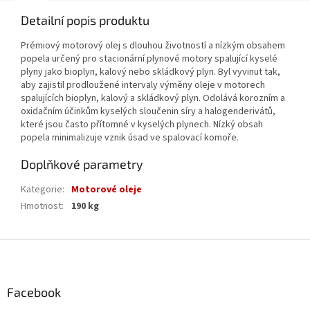
Detailní popis produktu
Prémiový motorový olej s dlouhou životností a nízkým obsahem
popela určený pro stacionární plynové motory spalující kyselé
plyny jako bioplyn, kalový nebo skládkový plyn. Byl vyvinut tak,
aby zajistil prodloužené intervaly výměny oleje v motorech
spalujících bioplyn, kalový a skládkový plyn. Odolává korozním a
oxidačním účinkům kyselých sloučenin síry a halogenderivátů,
které jsou často přítomné v kyselých plynech. Nízký obsah
popela minimalizuje vznik úsad ve spalovací komoře.
Doplňkové parametry
Kategorie
:
Motorové oleje
Hmotnost
:
190 kg
Z
á
p
a
Facebook
t