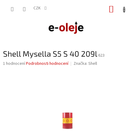
Přejít
NÁKUP
na
CZK
obsah
KOŠÍK
Shell Mysella S5 S 40 209l
623
Průměrné
1 hodnocení
Podrobnosti hodnocení
Značka:
Shell
hodnocení
produktu
je
5,0
z
5
hvězdiček.