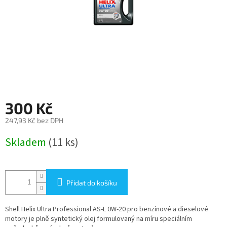
300 Kč
247,93 Kč bez DPH
Měrná
Skladem
(11 ks)
cena:
Přidat do košíku
Shell Helix Ultra Professional AS-L 0W-20 pro benzínové a dieselové
motory je plně syntetický olej formulovaný na míru speciálním