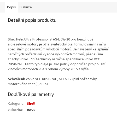
Popis
Diskuze
Detailní popis produktu
Shell Helix Ultra Professional AS-L 0W-20 pro benzínové
a dieselové motory je plně syntetický olej formulovaný na míru
speciálním požadavkům výrobců motorů. Je navržený ke splnění
náročných požadavků vysoce výkonných motorů, především
značky Volvo. Plní technicky náročné specifikace Volvo VCC
RBS0-2AE. Tento typ oleje je jako jediný doporučen pro použití
v nových motorech VEA s rokem výroby 2015 a výše.
Schválení:
Volvo VCC RBS0-2AE, ACEA C2 (plní požadavky
motorového testu), API SL.
Doplňkové parametry
Kategorie
:
Shell
Viskozita
:
0W20