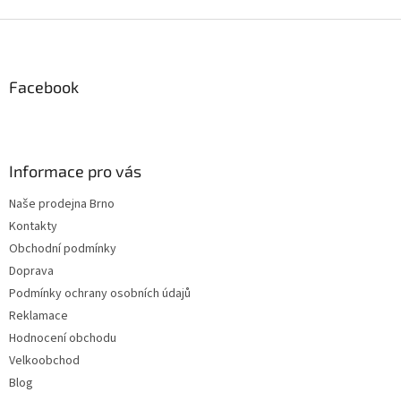
Z
á
p
a
Facebook
t
í
Informace pro vás
Naše prodejna Brno
Kontakty
Obchodní podmínky
Doprava
Podmínky ochrany osobních údajů
Reklamace
Hodnocení obchodu
Velkoobchod
Blog