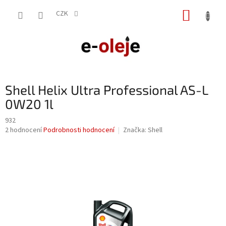
Přejít
NÁKUP
na
CZK
obsah
KOŠÍK
Shell Helix Ultra Professional AS-L
0W20 1l
932
Průměrné
2 hodnocení
Podrobnosti hodnocení
Značka:
Shell
hodnocení
produktu
je
5,0
z
5
hvězdiček.