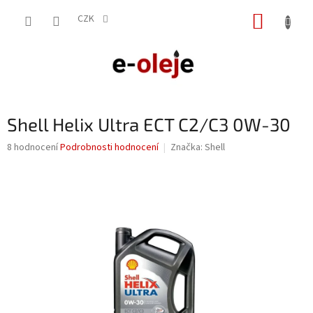
Přejít
NÁKUP
na
CZK
obsah
KOŠÍK
Shell Helix Ultra ECT C2/C3 0W-30
Průměrné
8 hodnocení
Podrobnosti hodnocení
Značka:
Shell
hodnocení
produktu
je
4,0
z
5
hvězdiček.