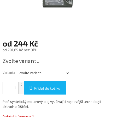
od
244 Kč
od
201,65 Kč
bez DPH
Měrná
Zvolte variantu
cena:
Varianta
Přidat do košíku
Plně syntetický motorový olej využívající nejnovější technologii
aktivního čištění.
Detailní informace