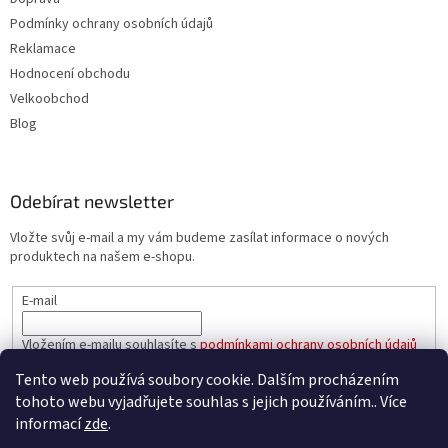
Podmínky ochrany osobních údajů
Reklamace
Hodnocení obchodu
Velkoobchod
Blog
Odebírat newsletter
Vložte svůj e-mail a my vám budeme zasílat informace o nových
produktech na našem e-shopu.
E-mail
Vložením e-mailu souhlasíte s
podmínkami ochrany osobních údajů
Tento web používá soubory cookie. Dalším procházením
PŘIHLÁSIT SE
tohoto webu vyjadřujete souhlas s jejich používáním.. Více
informací
zde
.