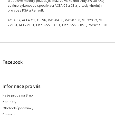
dieselové motory požadující mazivo viskozitní třídy 5W-30. Olej
splňuje výkonovou specifikaci ACEA C2 a C3 a je tedy vhodný i
pro vozy PSA a Renault.
ACEA C2, ACEA C3, API SN, VW 504.00, VW 507.00, MB 229.52, MB
229.51, MB 229.31, Fiat 955535.GS1, Fiat 955535.DS1, Porsche C30
Z
á
p
a
Facebook
t
í
Informace pro vás
Naše prodejna Brno
Kontakty
Obchodní podmínky
Doprava