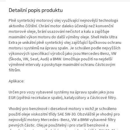
Detailní popis produktu
Plně syntetický motorový olej využívající nejnovější technologii
aktivního čištění. Chrání motor daleko účinněji než konvenční
motorové oleje, brání usazování nečistot a kalu a zajišťuje
maximální výkon motoru do další výměny oleje. Shell Helix Ultra
Extra je unikátní plně syntetický olej zajišťující špičkovou ochranu
motoru i systémů na úpravu spalin. Je schválen podle nejvyšších
výkonových specifikací výrobců jako jsou Mercedes-Benz, VW
(Škoda, VW, Seat, Audi) a BMW. Umožňuje použití na nejdelší
výměnné intervaly a poskytuje maximální ochranu částicovým
filtrům.
Aplikace:
Určen pro vozy vybavené systémy na úpravu spalin jako jsou
EGR (zpětná recirkulace spalin), katalyzátory a částicové filtry.
Vhodný pro benzínové i dieselové motory v nichž je schváleno
použití oleje viskozitní třídy SAE 5W-30. Obzvláště je vhodný pro
nejnovější motory Mercedes- Benz, VW a BMW vybavené filtry
pevných částic. Olej je použitelný i pro starší benzínové a