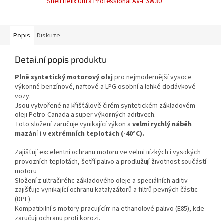
Shell Helix Ultra Professional AV-L 5W30
Popis
Diskuze
Detailní popis produktu
Plně syntetický motorový olej
pro nejmodernější vysoce
výkonné benzínové, naftové a LPG osobní a lehké dodávkové
vozy.
Jsou vytvořené na křišťálově čirém syntetickém základovém
oleji Petro-Canada a super výkonných aditivech.
Toto složení zaručuje vynikající výkon a
velmi rychlý náběh
mazání i v extrémních teplotách (-40°C).
Zajišťují excelentní ochranu motoru ve velmi nízkých i vysokých
provozních teplotách, šetří palivo a prodlužují životnost součástí
motoru.
Složení z ultračirého základového oleje a speciálních aditiv
zajišťuje vynikající ochranu katalyzátorů a filtrů pevných částic
(DPF).
Kompatibilní s motory pracujícím na ethanolové palivo (E85), kde
zaručují ochranu proti korozi.