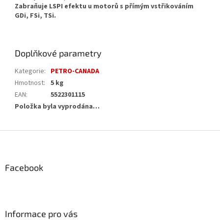
Zabraňuje LSPI efektu u motorů s přímým vstřikováním
GDi, FSi, TSi.
Doplňkové parametry
Kategorie
:
PETRO-CANADA
Hmotnost
:
5 kg
EAN
:
5522301115
Položka byla vyprodána…
Z
á
p
a
Facebook
t
í
Informace pro vás