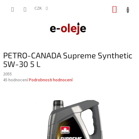
Přejít
NÁKUP
na
CZK
obsah
KOŠÍK
PETRO-CANADA Supreme Synthetic
5W-30 5 L
2055
Průměrné
45 hodnocení
Podrobnosti hodnocení
hodnocení
produktu
je
3,0
z
5
hvězdiček.