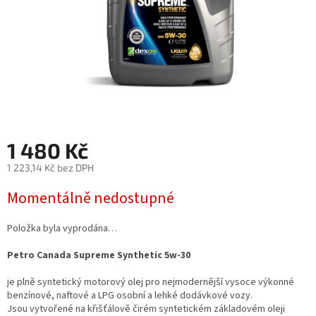
1 480 Kč
1 223,14 Kč bez DPH
Měrná
Momentálně nedostupné
cena:
Položka byla vyprodána…
Petro Canada Supreme Synthetic 5w-30
je plně syntetický motorový olej pro nejmodernější vysoce výkonné
benzínové, naftové a LPG osobní a lehké dodávkové vozy.
Jsou vytvořené na křišťálově čirém syntetickém základovém oleji