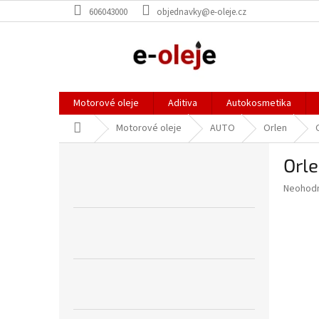
Přejít
606043000
objednavky@e-oleje.cz
na
obsah
Motorové oleje
Aditiva
Autokosmetika
Domů
Motorové oleje
AUTO
Orlen
P
Orl
o
s
Průměr
Neohod
t
hodnoce
r
produkt
a
je
0,0
n
z
n
5
í
hvězdič
p
a