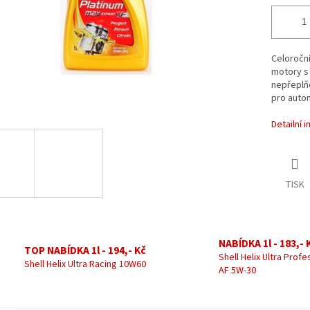
Celoroční
motory s 
nepřeplňo
pro autom
Detailní 
TISK
NABÍDKA 1l - 183,- 
TOP NABÍDKA 1l - 194,- Kč
Shell Helix Ultra Profe
Shell Helix Ultra Racing 10W60
AF 5W-30