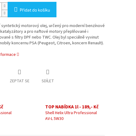
Přidat do košíku
 syntetický motorový olej, určený pro moderní benzínové
katalyzátory a pro naftové motory přeplňované i
vané s filtry DPF nebo TWC. Olej byl speciálně vyvinut
obily koncernu PSA (Peugeot, Citroen, koncern Renault).
informace
ZEPTAT SE
SDÍLET
Kč
TOP NABÍDKA 1l - 189,- Kč
ssional
Shell Helix Ultra Professional
AV-L 5W30