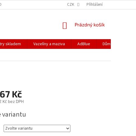
DOPRAVA
PODMÍNKY OCHRANY OSOBNÍCH ÚDAJŮ
CZK
Přihlášení
REKLAMACE
NÁKUPNÍ
Prázdný košík
KOŠÍK
ltry skladem
Vazelíny a maziva
AdBlue
Dům a zahrada
67 Kč
2 Kč
bez DPH
e variantu