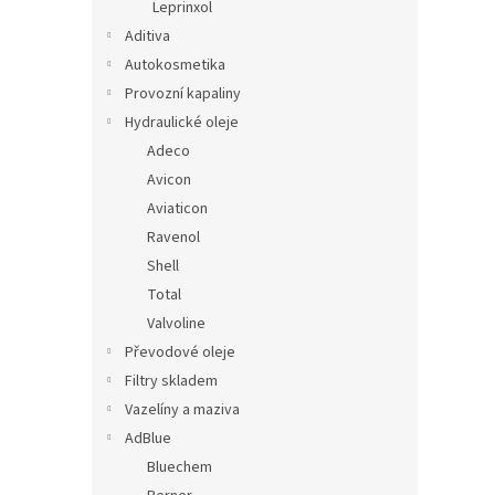
Leprinxol
Aditiva
Autokosmetika
Provozní kapaliny
Hydraulické oleje
Adeco
Avicon
Aviaticon
Ravenol
Shell
Total
Valvoline
Převodové oleje
Filtry skladem
Vazelíny a maziva
AdBlue
Bluechem