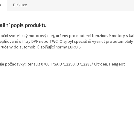
s
Diskuze
ailní popis produktu
roční syntetický motorový olej, určený pro moderní benzínové motory s kat
eplňované s filtry DPF nebo TWC. Olej byl speciálně vyvinut pro automobily
ručený do automobilů splňující normy EURO 5.
uje požadavky: Renault 0700, PSA B712290, B712288/ Citroen, Peugeot