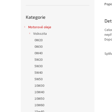
Popi
Přeskočit
Kategorie
kategorie
Det
Motorové oleje
Celo
Viskozita
nepř
Dopo
0W20
0W30
0W40
Splň
5W20
5W30
5W40
5W50
10W30
10W40
10W50
10W60
15w40