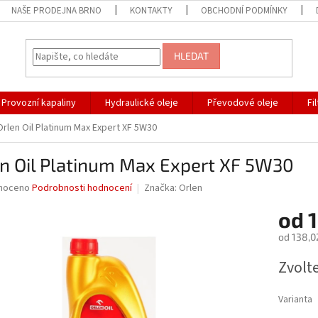
NAŠE PRODEJNA BRNO
KONTAKTY
OBCHODNÍ PODMÍNKY
HLEDAT
Provozní kapaliny
Hydraulické oleje
Převodové oleje
Fi
Orlen Oil Platinum Max Expert XF 5W30
en Oil Platinum Max Expert XF 5W30
né
noceno
Podrobnosti hodnocení
Značka:
Orlen
ní
od
1
u
od
138,0
Měrná
Zvolt
cena:
ek.
Varianta