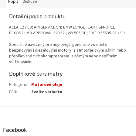
Popis
Diskuze
Detailní popis produktu
ACEA C2 / C3; API SERVICE SN; BMW LONGLIFE-04 ; GM-OPEL
DEXOS2 ; MB-APPROVAL 229.52 ; VW 505 01 ; FIAT 9.55535-S1 / S3
Speciálně navržený pro nejnovější generace vozidel s
benzinovými i dieselovými motory, s atmosférickým sáním nebo
přeplňované turbokompresorem, s přímým nebo nepřímým
vstřikováním.
Doplňkové parametry
Kategorie
:
Motorové oleje
EAN
:
Zvolte variantu
Z
á
p
a
Facebook