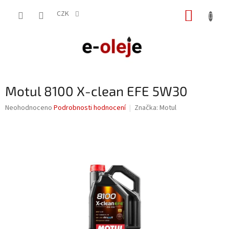
Přejít
NÁKUP
na
CZK
obsah
KOŠÍK
Motul 8100 X-clean EFE 5W30
Průměrné
Neohodnoceno
Podrobnosti hodnocení
Značka:
Motul
hodnocení
produktu
je
0,0
z
5
hvězdiček.