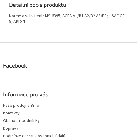
Detailní popis produktu
Normy a schválení : MS-6395; ACEA A1/B1 A2/B2 A3/B3; ILSAC GF-
5; API SN
Z
á
p
a
Facebook
t
í
Informace pro vás
Naše prodejna Brno
Kontakty
Obchodní podmínky
Doprava
Podmínky ochrany osobních údajů