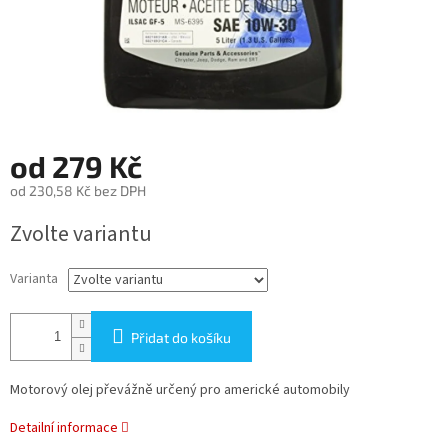
od
279 Kč
od
230,58 Kč
bez DPH
Měrná
Zvolte variantu
cena:
Varianta
Přidat do košíku
Motorový olej převážně určený pro americké automobily
Detailní informace