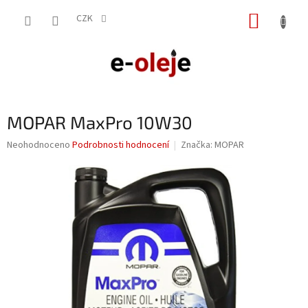
Přejít
NÁKUP
na
CZK
obsah
KOŠÍK
MOPAR MaxPro 10W30
Průměrné
Neohodnoceno
Podrobnosti hodnocení
Značka:
MOPAR
hodnocení
produktu
je
0,0
z
5
hvězdiček.