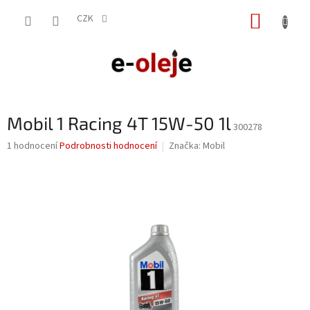
Přejít
NÁKUP
na
CZK
obsah
KOŠÍK
Mobil 1 Racing 4T 15W-50 1l
300278
Průměrné
1 hodnocení
Podrobnosti hodnocení
Značka:
Mobil
hodnocení
produktu
je
5,0
z
5
hvězdiček.