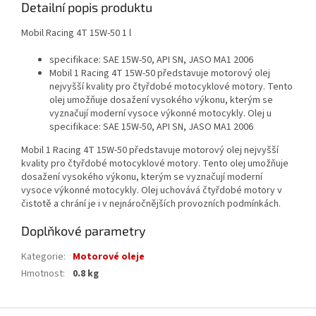
Detailní popis produktu
Mobil Racing 4T 15W-50 1 l
specifikace: SAE 15W-50, API SN, JASO MA1 2006
Mobil 1 Racing 4T 15W-50 představuje motorový olej
nejvyšší kvality pro čtyřdobé motocyklové motory. Tento
olej umožňuje dosažení vysokého výkonu, kterým se
vyznačují moderní vysoce výkonné motocykly. Olej u
specifikace: SAE 15W-50, API SN, JASO MA1 2006
Mobil 1 Racing 4T 15W-50 představuje motorový olej nejvyšší
kvality pro čtyřdobé motocyklové motory. Tento olej umožňuje
dosažení vysokého výkonu, kterým se vyznačují moderní
vysoce výkonné motocykly. Olej uchovává čtyřdobé motory v
čistotě a chrání je i v nejnáročnějších provozních podmínkách.
Doplňkové parametry
Kategorie
:
Motorové oleje
Hmotnost
:
0.8 kg
Z