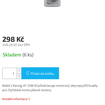
298 Kč
246,28 Kč bez DPH
Měrná
Skladem
(6 ks)
cena:
Přidat do košíku
Mobil 1 Racing 4T 15W-50 představuje motorový olej nejvyšší kvality
pro čtyřdobé motocyklové motory.
Detailní informace