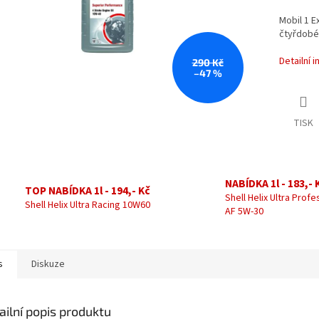
Mobil 1 E
čtyřdobé
Detailní 
290 Kč
–47 %
TISK
NABÍDKA 1l - 183,- 
TOP NABÍDKA 1l - 194,- Kč
Shell Helix Ultra Profe
Shell Helix Ultra Racing 10W60
AF 5W-30
s
Diskuze
ailní popis produktu