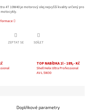
xtra 4T 10W40 je motorový olej nejvyšší kvality určený pro
 motocykly.
informace
ZEPTAT SE
SDÍLET
Kč
TOP NABÍDKA 1l - 189,- Kč
ssional
Shell Helix Ultra Professional
AV-L 5W30
Doplňkové parametry