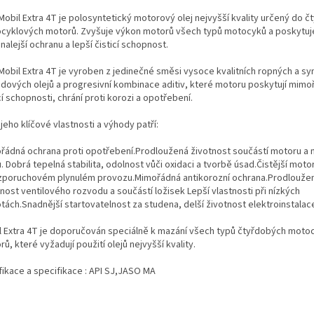
Mobil Extra 4T je polosyntetický motorový olej nejvyšší kvality určený do 
cyklových motorů. Zvyšuje výkon motorů všech typů motocyků a poskytuje
alejší ochranu a lepší čisticí schopnost.
 Mobil Extra 4T je vyroben z jedinečné směsi vysoce kvalitních ropných a sy
adových olejů a progresivní kombinace aditiv, které motoru poskytují mim
cí schopnosti, chrání proti korozi a opotřebení.
jeho klíčové vlastnosti a výhody patří:
řádná ochrana proti opotřebení.Prodloužená životnost součástí motoru a 
. Dobrá tepelná stabilita, odolnost vůči oxidaci a tvorbě úsad.Čistější mot
zporuchovém plynulém provozu.Mimořádná antikorozní ochrana.Prodlouže
nost ventilového rozvodu a součástí ložisek Lepší vlastnosti při nízkých
tách.Snadnější startovatelnost za studena, delší životnost elektroinstalac
l Extra 4T je doporučován speciálně k mazání všech typů čtyřdobých moto
ů, které vyžadují použití olejů nejvyšší kvality.
fikace a specifikace : API SJ,JASO MA