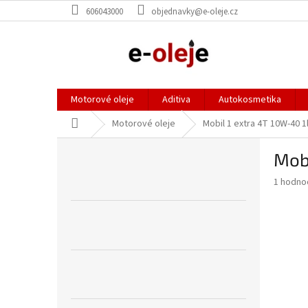
Přejít
606043000
objednavky@e-oleje.cz
na
obsah
Motorové oleje
Aditiva
Autokosmetika
Domů
Motorové oleje
Mobil 1 extra 4T 10W-40 1
P
Mobi
o
s
Průměr
1 hodno
t
hodnoce
r
produkt
a
je
5,0
n
z
n
5
í
hvězdič
p
a