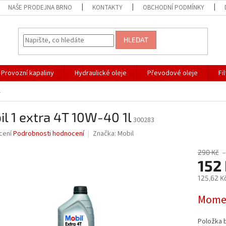
NAŠE PRODEJNA BRNO
KONTAKTY
OBCHODNÍ PODMÍNKY
HLEDAT
Provozní kapaliny
Hydraulické oleje
Převodové oleje
Fi
l
l 1 extra 4T 10W-40 1l
300283
né
cení
Podrobnosti hodnocení
Značka:
Mobil
ní
u
290 Kč
–
152
125,62 K
Měrná
Momen
ek.
cena:
Položka 