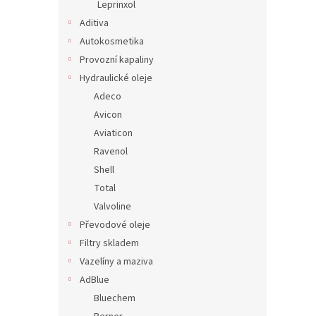
Leprinxol
Aditiva
Autokosmetika
Provozní kapaliny
Hydraulické oleje
Adeco
Avicon
Aviaticon
Ravenol
Shell
Total
Valvoline
Převodové oleje
Filtry skladem
Vazelíny a maziva
AdBlue
Bluechem