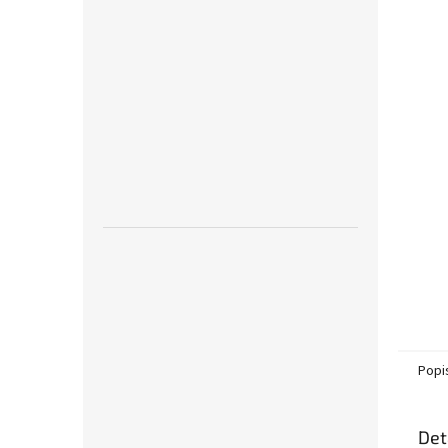
n
e
l
Popi
Det