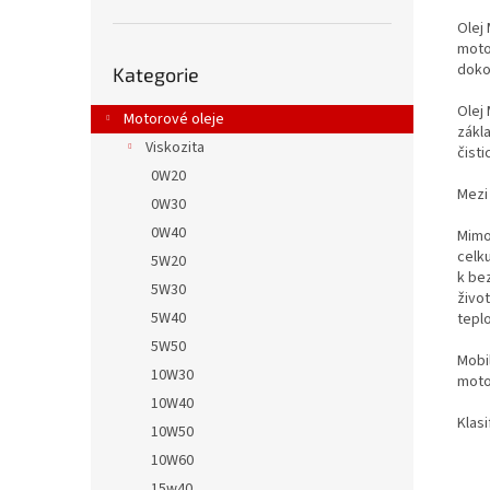
Olej 
moto
Přeskočit
dokon
Kategorie
kategorie
Olej
Motorové oleje
zákl
Viskozita
čisti
0W20
Mezi 
0W30
0W40
Mimo
celku
5W20
k be
5W30
život
5W40
teplo
5W50
Mobi
10W30
motor
10W40
Klasi
10W50
10W60
15w40