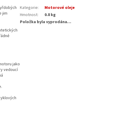
čtyřdobých
Kategorie
:
Motorové oleje
 jim
Hmotnost
:
0.8 kg
Položka byla vyprodána…
ntetických
ořádné
motoru jako
ory vedoucí
ná
e.
cyklových