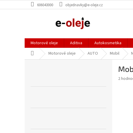
Přejít
606043000
objednavky@e-oleje.cz
na
obsah
Motorové oleje
Aditiva
Autokosmetika
Domů
Motorové oleje
AUTO
Mobil
P
Mob
o
s
Průměr
2 hodno
t
hodnoce
r
produkt
a
je
4,0
n
z
n
5
í
hvězdič
p
a