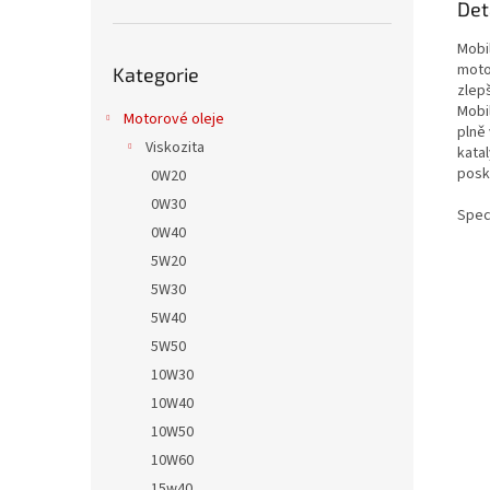
Det
Mobi
Přeskočit
motor
Kategorie
kategorie
zlep
Mobi
Motorové oleje
plně 
Viskozita
kata
posk
0W20
0W30
Spec
0W40
5W20
5W30
5W40
5W50
10W30
10W40
10W50
10W60
15w40