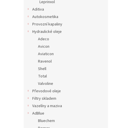
Leprinxol
Aditiva
Autokosmetika
Provozní kapaliny
Hydraulické oleje
Adeco
Avicon
Aviaticon
Ravenol
Shell
Total
Valvoline
Převodové oleje
Filtry skladem
Vazelíny a maziva
AdBlue
Bluechem