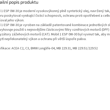
ailní popis produktu
l 1 ESP 0W-30 je moderní vysokovýkonný plně syntetický olej, navržený tak
u poskytoval vynikající čisticí schopnosti, ochranu proti opotřebení a cel
šoval jeho výkon.
l 1 ESP 0W-30 je vyroben na základě patentované kombinace jednotlivých s
vyhovuje použití s nejnovějšími částicovými filtry vznětových motorů (DPF) 
lyzátory zážehových motorů (CAT). Mobil 1 ESP 0W-30 byl vyvinut tak, aby 
ytl nepřekonatelný výkon a ochranu při větší úspoře paliva.
ifikace: ACEA C2, C3, BMW Longlife-04, MB 229.31, MB 229.51/229.52