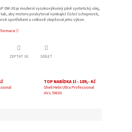
SP 0W-30 je moderní vysokovýkonný plně syntetický olej,
tak, aby motoru poskytoval vynikající čisticí schopnosti,
roti opotřebení a celkově zlepšoval jeho výkon.
informace
ZEPTAT SE
SDÍLET
Kč
TOP NABÍDKA 1l - 189,- Kč
ssional
Shell Helix Ultra Professional
AV-L 5W30