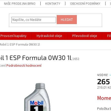
NAŠE PRODEJNA BRNO
KONTAKTY
OBCHODNÍ PODMÍNKY
HLEDAT
Provozní kapaliny
Hydraulické oleje
Převodové oleje
Fi
Mobil 1 ESP Formula 0W30 1l
il 1 ESP Formula 0W30 1l
1652
né
cení
Podrobnosti hodnocení
ní
u
450 Kč
265
219,01 K
Měrná
Momen
ek.
cena:
Položka 