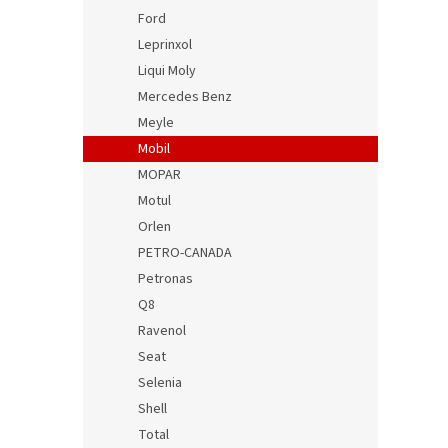
Ford
Leprinxol
Liqui Moly
Mercedes Benz
Meyle
Mobil
MOPAR
Motul
Orlen
PETRO-CANADA
Petronas
Q8
Ravenol
Seat
Selenia
Shell
Total