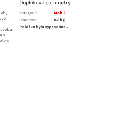
Doplňkové parametry
, aby
Kategorie
:
Mobil
kově
Hmotnost
:
0.8 kg
Položka byla vyprodána…
ložek a
a s
motoru