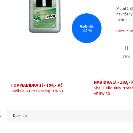
Mobil 1 E
navržený 
ochranu p
450 Kč
–41 %
Detailní 
TISK
NABÍDKA 1l - 183,- 
TOP NABÍDKA 1l - 194,- Kč
Shell Helix Ultra Profe
Shell Helix Ultra Racing 10W60
AF 5W-30
s
Diskuze