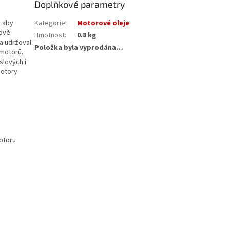
Doplňkové parametry
, aby
Kategorie
:
Motorové oleje
kově
Hmotnost
:
0.8 kg
 a udržoval
Položka byla vyprodána…
 motorů.
slových i
motory
motoru