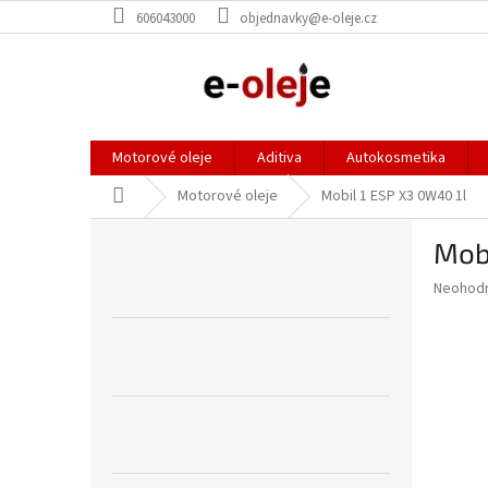
Přejít
606043000
objednavky@e-oleje.cz
na
obsah
Motorové oleje
Aditiva
Autokosmetika
Domů
Motorové oleje
Mobil 1 ESP X3 0W40 1l
P
Mobi
o
s
Průměr
Neohod
t
hodnoce
r
produkt
a
je
0,0
n
z
n
5
í
hvězdič
p
a