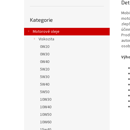
Det
Mobi
Přeskočit
motor
Kategorie
kategorie
zlep
účin
Motorové oleje
Prod
Viskozita
auto
osob
0W20
0W30
Výho
0W40
5W20
5W30
5W40
5W50
10W30
10W40
10W50
10W60
15w40