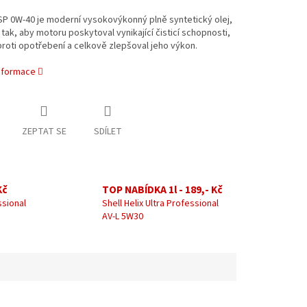
SP 0W-40 je moderní vysokovýkonný plně syntetický olej,
tak, aby motoru poskytoval vynikající čisticí schopnosti,
roti opotřebení a celkově zlepšoval jeho výkon.
informace
ZEPTAT SE
SDÍLET
Kč
TOP NABÍDKA 1l - 189,- Kč
ssional
Shell Helix Ultra Professional
AV-L 5W30