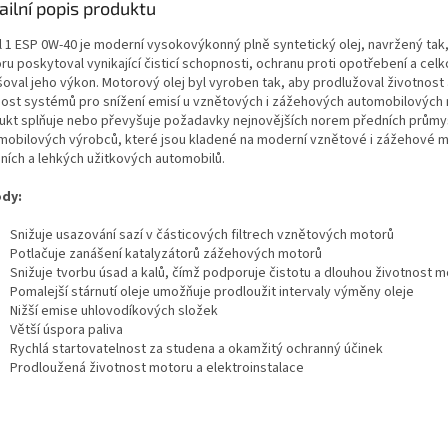
ailní popis produktu
l 1 ESP 0W-40 je moderní vysokovýkonný plně syntetický olej, navržený tak
u poskytoval vynikající čisticí schopnosti, ochranu proti opotřebení a cel
šoval jeho výkon. Motorový olej byl vyroben tak, aby prodlužoval životnost
nost systémů pro snížení emisí u vznětových i zážehových automobilových
ukt splňuje nebo převyšuje požadavky nejnovějších norem předních průmy
mobilových výrobců, které jsou kladené na moderní vznětové i zážehové 
ních a lehkých užitkových automobilů.
dy:
Snižuje usazování sazí v částicových filtrech vznětových motorů
Potlačuje zanášení katalyzátorů zážehových motorů
Snižuje tvorbu úsad a kalů, čímž podporuje čistotu a dlouhou životnost 
Pomalejší stárnutí oleje umožňuje prodloužit intervaly výměny oleje
Nižší emise uhlovodíkových složek
Větší úspora paliva
Rychlá startovatelnost za studena a okamžitý ochranný účinek
Prodloužená životnost motoru a elektroinstalace