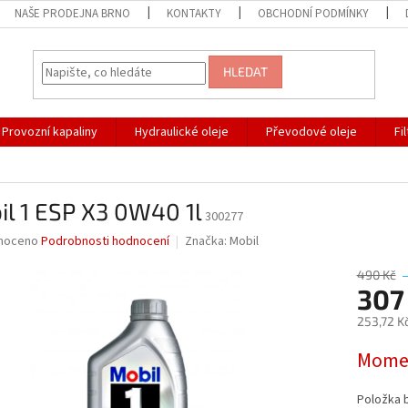
NAŠE PRODEJNA BRNO
KONTAKTY
OBCHODNÍ PODMÍNKY
HLEDAT
Provozní kapaliny
Hydraulické oleje
Převodové oleje
Fi
l 1 ESP X3 0W40 1l
300277
né
noceno
Podrobnosti hodnocení
Značka:
Mobil
ní
u
490 Kč
307
253,72 K
Měrná
Momen
ek.
cena:
Položka 