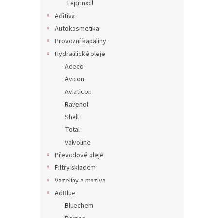
Leprinxol
Aditiva
Autokosmetika
Provozní kapaliny
Hydraulické oleje
Adeco
Avicon
Aviaticon
Ravenol
Shell
Total
Valvoline
Převodové oleje
Filtry skladem
Vazelíny a maziva
AdBlue
Bluechem