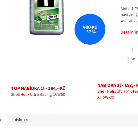
Mobil 1 E
navržený 
ochranu p
490 Kč
–37 %
Detailní 
TISK
NABÍDKA 1l - 183,- 
TOP NABÍDKA 1l - 194,- Kč
Shell Helix Ultra Profe
Shell Helix Ultra Racing 10W60
AF 5W-30
s
Diskuze