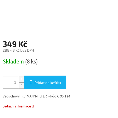
349 Kč
288,43 Kč bez DPH
Měrná
Skladem
(8 ks)
cena:
Přidat do košíku
Vzduchový filtr MANN-FILTER - kód C 35 124
Detailní informace