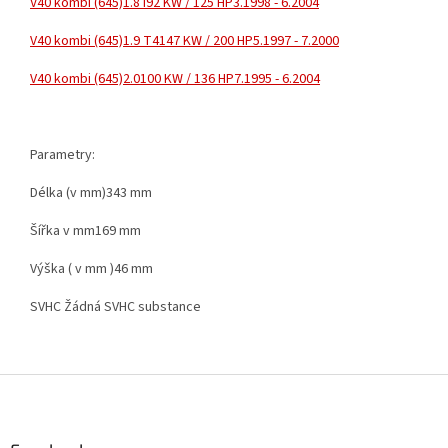
V40 kombi (645)
1.8 i
92 KW / 125 HP
3.1998 - 6.2004
V40 kombi (645)
1.9 T4
147 KW / 200 HP
5.1997 - 7.2000
V40 kombi (645)
2.0
100 KW / 136 HP
7.1995 - 6.2004
Parametry:
Délka (v mm)343 mm
Šířka v mm169 mm
Výška ( v mm )46 mm
SVHC Žádná SVHC substance
Z
á
p