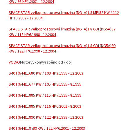
KW / 98 HP
1.2001 - 12.2004
SPACE STAR velkoprostorová limuzína (DG_A)
1.8 MPI
82 KW / 112
HP
10.2002 - 12.2004
SPACE STAR velkoprostorová limuzína (DG_A)
1.8 GDI (DG5A)
87
KW / 118 HP
6.1998 - 12.2004
SPACE STAR velkoprostorová limuzína (DG_A)
1.8 GDI (DG5A)
90
KW / 122 HP
6.1998 - 12.2004
VOLVO
Motor
Výkon
Vyráběno od / do
S40 I (644)
1.6
80 KW / 109 HP
3.1999 - 12.2003
S40 I (644)
1.6
77 KW / 105 HP
9.1995 - 8.1999
S40 I (644)
1.8
85 KW / 115 HP
7.1995 - 8.1999
S40 I (644)
1.8
85 KW / 116 HP
6.2001 - 8.2003
S40 I (644)
1.8
90 KW / 122 HP
3.1999 - 12.2003
S40 I (644)
1.8 i
90 KW / 122 HP
6.2001 - 12.2003