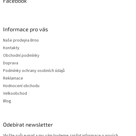
a
Facebook
t
í
Informace pro vás
Naše prodejna Brno
Kontakty
Obchodní podmínky
Doprava
Podmínky ochrany osobních údajů
Reklamace
Hodnocení obchodu
Velkoobchod
Blog
Odebírat newsletter
Vložte svůj e-mail a my vám budeme zasílat informace o nových