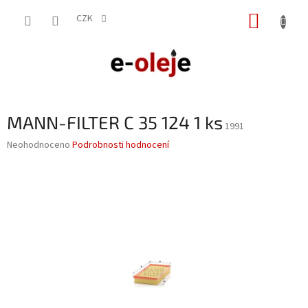
Přejít
NÁKUP
na
CZK
obsah
KOŠÍK
MANN-FILTER C 35 124 1 ks
1991
Průměrné
Neohodnoceno
Podrobnosti hodnocení
hodnocení
produktu
je
0,0
z
5
hvězdiček.