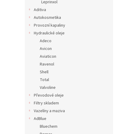
Leprinxol
Aditiva
Autokosmetika
Provozní kapaliny
Hydraulické oleje
Adeco
Avicon
Aviaticon
Ravenol
Shell
Total
Valvoline
Převodové oleje
Filtry skladem
Vazelíny a maziva
AdBlue
Bluechem