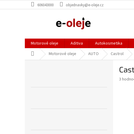
Přejít
606043000
objednavky@e-oleje.cz
na
obsah
Motorové oleje
Aditiva
Autokosmetika
Domů
Motorové oleje
AUTO
Castrol
P
Cast
o
s
Průměr
3 hodno
t
hodnoce
r
produkt
a
je
4,0
n
z
n
5
í
hvězdič
p
a