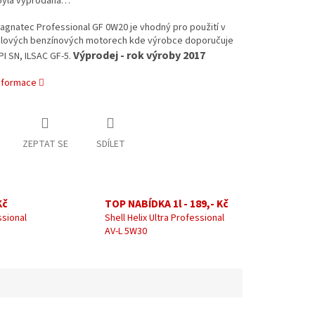
byla vyprodána…
agnatec Professional GF 0W20 je vhodný pro použití v
lových benzínových motorech kde výrobce doporučuje
Výprodej - rok výroby 2017
I SN, ILSAC GF-5.
informace
ZEPTAT SE
SDÍLET
Kč
TOP NABÍDKA 1l - 189,- Kč
ssional
Shell Helix Ultra Professional
AV-L 5W30