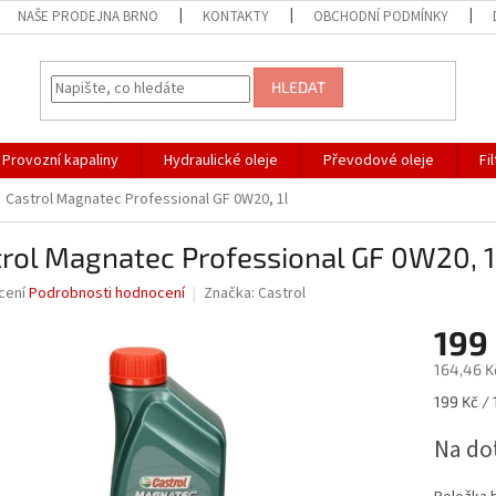
NAŠE PRODEJNA BRNO
KONTAKTY
OBCHODNÍ PODMÍNKY
HLEDAT
Provozní kapaliny
Hydraulické oleje
Převodové oleje
Fi
Castrol Magnatec Professional GF 0W20, 1l
rol Magnatec Professional GF 0W20, 1
né
cení
Podrobnosti hodnocení
Značka:
Castrol
ní
199
u
164,46 K
Měrná
199 Kč / 1
cena:
ek.
Na do