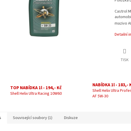
Položka 
Castrol M
automobi
mazivo AP
Detailní 
TISK
NABÍDKA 1l - 183,- 
TOP NABÍDKA 1l - 194,- Kč
Shell Helix Ultra Profe
Shell Helix Ultra Racing 10W60
AF 5W-30
s
Související soubory (1)
Diskuze