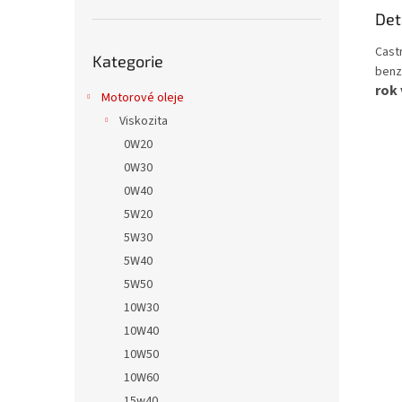
Det
Přeskočit
Cast
Kategorie
kategorie
benz
rok 
Motorové oleje
Viskozita
0W20
0W30
0W40
5W20
5W30
5W40
5W50
10W30
10W40
10W50
10W60
15w40