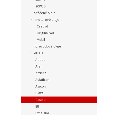
20W50
Stáčené oleje
motorové oleje
Castrol
Original VAG
Mobil
převodové oleje
AUTO
Adeco
Aral
Ardeca
Aviaticon
Avicon
BMW
Castrol
Elf
Excelsior