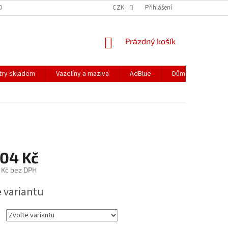
DOPRAVA
PODMÍNKY OCHRANY OSOBNÍCH ÚDAJŮ
CZK
Přihlášení
REKLAMACE
NÁKUPNÍ
Prázdný košík
KOŠÍK
ltry skladem
Vazelíny a maziva
AdBlue
Dům a zahrada
104 Kč
 Kč
bez DPH
e variantu