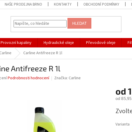
NAŠE PRODEJNA BRNO
KONTAKTY
OBCHODNÍ PODMÍNKY
HLEDAT
Provozní kapaliny
Hydraulické oleje
Převodové oleje
Fi
Carline
Carline Antifreeze R 1l
ine Antifreeze R 1l
né
cení
Podrobnosti hodnocení
Značka:
Carline
ní
od
u
od
85,95
Měrná
Zvolt
cena:
ek.
Varianta