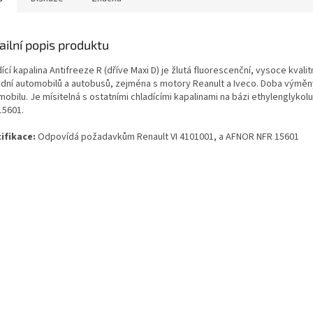
ailní popis produktu
ící kapalina Antifreeze R (dříve Maxi D) je žlutá fluorescenční, vysoce kvali
adní automobilů a autobusů, zejména s motory Reanult a Iveco. Doba výměn
mobilu. Je mísitelná s ostatními chladícími kapalinami na bázi ethylenglyk
15601.
ifikace:
Odpovídá požadavkům Renault VI 4101001, a AFNOR NFR 15601