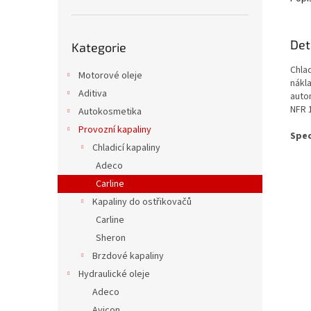
Přeskočit
Det
Kategorie
kategorie
Chlad
Motorové oleje
nákl
Aditiva
auto
NFR 
Autokosmetika
Provozní kapaliny
Spec
Chladicí kapaliny
Adeco
Carline
Kapaliny do ostřikovačů
Carline
Sheron
Brzdové kapaliny
Hydraulické oleje
Adeco
Avicon