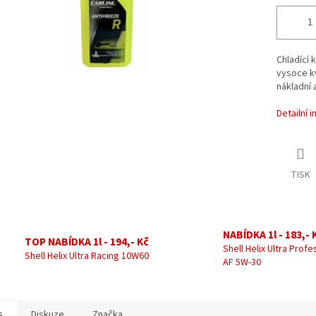
Chladící 
vysoce kv
nákladní 
Detailní 
TISK
NABÍDKA 1l - 183,- 
TOP NABÍDKA 1l - 194,- Kč
Shell Helix Ultra Profe
Shell Helix Ultra Racing 10W60
AF 5W-30
s
Diskuze
Značka