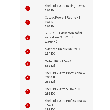
Shell Helix Ultra Racing 10W-60
149 Kč
Castrol Power 1 Racing 4T
10W40
149 Kč
BG 6575 KIT dekarbonizační
sada diesel 3 x 325 ml
1 365 Kč
Aviaticon Unique RN 5W30
154 Kč
Motul 7100 4T 5W40
539 Kč
Shell Helix Ultra Professional AF
5W20 1l
236 Kč
Shell Helix Ultra SP 0W20 1l
292 Kč
Shell Helix Ultra Professional AV-
L 5W30
199 Kč