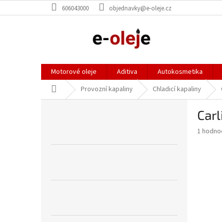
Přejít
606043000
objednavky@e-oleje.cz
na
obsah
Motorové oleje
Aditiva
Autokosmetika
Domů
Provozní kapaliny
Chladicí kapaliny
P
Carl
o
s
Průměr
1 hodno
t
hodnoce
r
produkt
a
je
5,0
n
z
n
5
í
hvězdič
p
a