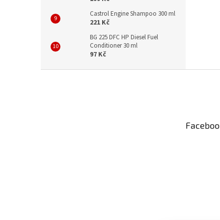
Castrol Engine Shampoo 300 ml
221 Kč
BG 225 DFC HP Diesel Fuel
Conditioner 30 ml
97 Kč
Z
á
p
a
t
Faceboo
í