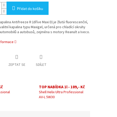
Přidat do košíku
kapalina Antifreeze R (dříve Maxi D) je žlutá fluorescenční,
alitní kapalina typu Maxigel, určená pro chladící okruhy
automobilů a autobusů, zejména s motory Reanult a Iveco.
informace
ZEPTAT SE
SDÍLET
Kč
TOP NABÍDKA 1l - 189,- Kč
ssional
Shell Helix Ultra Professional
AV-L 5W30