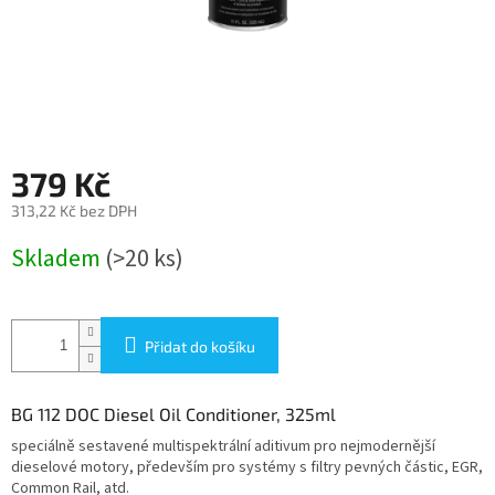
379 Kč
313,22 Kč bez DPH
Měrná
Skladem
(>20 ks)
cena:
Přidat do košíku
BG 112 DOC Diesel Oil Conditioner, 325ml
speciálně sestavené multispektrální aditivum pro nejmodernější
dieselové motory, především pro systémy s filtry pevných částic, EGR,
Common Rail, atd.