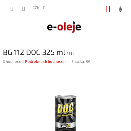
Přejít
NÁKUP
na
CZK
obsah
KOŠÍK
BG 112 DOC 325 ml
2114
Průměrné
3 hodnocení
Podrobnosti hodnocení
Značka:
BG
hodnocení
produktu
je
5,0
z
5
hvězdiček.