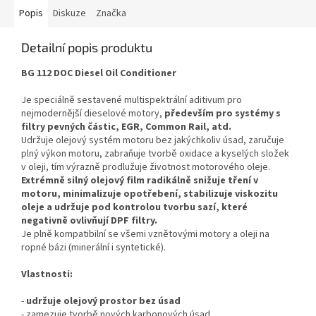
Popis
Diskuze
Značka
Detailní popis produktu
BG 112 DOC Diesel Oil Conditioner
Je speciálně sestavené multispektrální aditivum pro
nejmodernější dieselové motory,
především pro systémy s
filtry pevných částic, EGR, Common Rail, atd.
Udržuje olejový systém motoru bez jakýchkoliv úsad, zaručuje
plný výkon motoru, zabraňuje tvorbě oxidace a kyselých složek
v oleji, tím výrazně prodlužuje životnost motorového oleje.
Extrémně silný olejový film radikálně snižuje tření v
motoru, minimalizuje opotřebení, stabilizuje viskozitu
oleje a udržuje pod kontrolou tvorbu sazí, které
negativně ovlivňují DPF filtry.
Je plně kompatibilní se všemi vznětovými motory a oleji na
ropné bázi (minerální i syntetické).
Vlastnosti:
-
udržuje olejový prostor bez úsad
- zamezuje tvorbě nových karbonových úsad