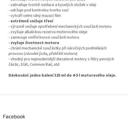
- zabraňuje tvorbě oxidace a kyselých složek v oleji
- udržuje pod kontrolou tvorbu sazí
- vytváří velmi silný mazací film
-
extrémně snižuje tření
- výrazně snižuje opotřebení mechanických součástí motoru
- zvyšuje alkalickou rezervu motorového oleje
- zamezuje vnitřní korozi součástí motoru
-
zvyšuje životnost motoru
- chrání mechanické součástky při náročných podmínkách
provozu (závodní jízda, přehřátí motoru)
- vhodný pro nejmodernější dieselové motory s filtry pevných
částic, EGR, Common Rail, atd
Dávkování: jedno balení 325 ml do 4-5 l motorového oleje.
Z
á
p
a
Facebook
t