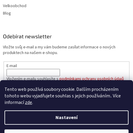
Velkoobchod
Blog
Odebírat newsletter
Vložte svůj e-mail a my vám budeme zasílat informace o nových
produktech na našem e-shopu.
E-mail
Vložením e-mailu souhlasíte s
podmínkami ochrany osobních údajů
Tento web používá soubory cookie. Dalším procházením
PŘIHLÁSIT SE
tohoto webu vyjadřujete souhlas s jejich používáním.. Více
informací
zde
.
Nastavení
Vytvořil Shoptet