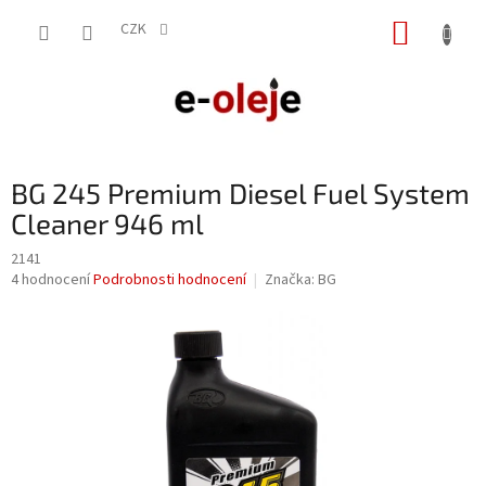
Přejít
NÁKUP
na
CZK
obsah
KOŠÍK
BG 245 Premium Diesel Fuel System
Cleaner 946 ml
2141
Průměrné
4 hodnocení
Podrobnosti hodnocení
Značka:
BG
hodnocení
produktu
je
5,0
z
5
hvězdiček.