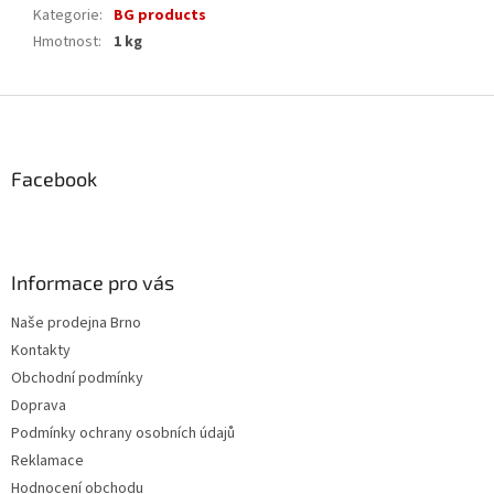
Kategorie
:
BG products
Hmotnost
:
1 kg
Z
á
p
a
Facebook
t
í
Informace pro vás
Naše prodejna Brno
Kontakty
Obchodní podmínky
Doprava
Podmínky ochrany osobních údajů
Reklamace
Hodnocení obchodu