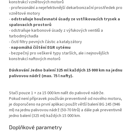
konstrukcí vznětových motorů
- profesionální a nejefektivnější dekarbonizační prostředek pro
vznětové motory
-
odstraňuje houževnaté úsady ze vstřikovacích trysek a
spalovacích prostorů
- odstraňuje karbonové úsady z výfukových ventilů a
turbodmýchadla
- čistí filtry pevných částic a katalyzátory
-
napomáhá čištění EGR sytému
- bezpečný pro veškeré typy starších, ale i nejnovějších
konstrukcí naftových motorů
Dávkování Jedno balení 325 ml každých 15 000 km na jednu
palivovou nádrž (max. 75 l nafty).
Stačí pouze 1 × za 15 000 km nalít do palivové nádrže.
Pokud není přípravek používán preventivně od nového motoru,
je doporučeno na první aplikaci použít větší balení BG 245 (946
ml) na jednu palivovou nádrž (50-70 litrů) a dále pak preventivně
jedno balení (325 ml) každých 15 000 km.
Doplňkové parametry