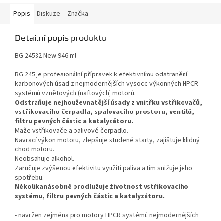
Popis
Diskuze
Značka
Detailní popis produktu
BG 24532 New 946 ml
BG 245 je profesionální přípravek k efektivnímu odstranění
karbonových úsad z nejmodernějších vysoce výkonných HPCR
systémů vznětových (naftových) motorů.
Odstraňuje nejhouževnatější úsady z vnitřku vstřikovačů,
vstřikovacího čerpadla, spalovacího prostoru, ventilů,
filtru pevných částic a katalyzátoru.
Maže vstřikovače a palivové čerpadlo.
Navrací výkon motoru, zlepšuje studené starty, zajištuje klidný
chod motoru.
Neobsahuje alkohol.
Zaručuje zvýšenou efektivitu využití paliva a tím snižuje jeho
spotřebu.
Několikanásobně prodlužuje životnost vstřikovacího
systému, filtru pevných částic a katalyzátoru.
- navržen zejména pro motory HPCR systémů nejmodernějších