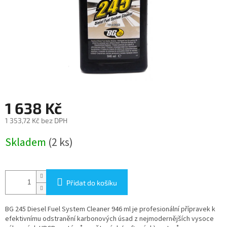
1 638 Kč
1 353,72 Kč bez DPH
Měrná
Skladem
(2 ks)
cena:
Přidat do košíku
BG 245 Diesel Fuel System Cleaner 946 ml je
profesionální přípravek k
efektivnímu odstranění karbonových úsad z nejmodernějších vysoce