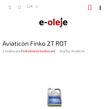
Přejít
NÁKUP
na
CZK
obsah
KOŠÍK
Aviaticon Finko 2T ROT
Průměrné
1 hodnocení
Podrobnosti hodnocení
Značka:
Aviaticon
hodnocení
produktu
je
5,0
z
5
hvězdiček.