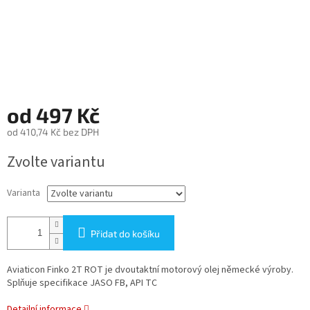
od
497 Kč
od
410,74 Kč
bez DPH
Měrná
Zvolte variantu
cena:
Varianta
Přidat do košíku
Aviaticon Finko 2T ROT je dvoutaktní motorový olej německé výroby.
Splňuje specifikace JASO FB, API TC
Detailní informace