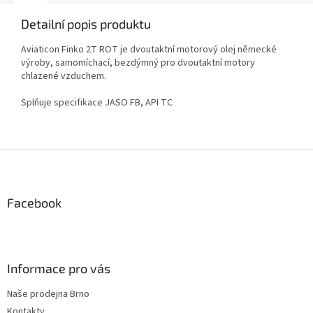
Detailní popis produktu
Aviaticon Finko 2T ROT je dvoutaktní motorový olej německé
výroby, samomíchací, bezdýmný pro dvoutaktní motory
chlazené vzduchem.
Splňuje specifikace JASO FB, API TC
Z
á
p
a
Facebook
t
í
Informace pro vás
Naše prodejna Brno
Kontakty