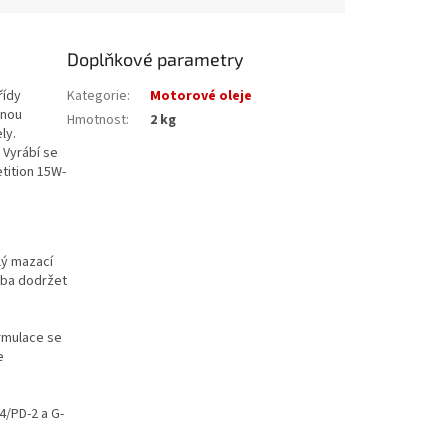
Doplňkové parametry
řídy
Kategorie
:
Motorové oleje
anou
Hmotnost
:
2 kg
ly.
 Vyrábí se
tition 15W-
lý mazací
řeba dodržet
ormulace se
e
4/PD-2 a G-