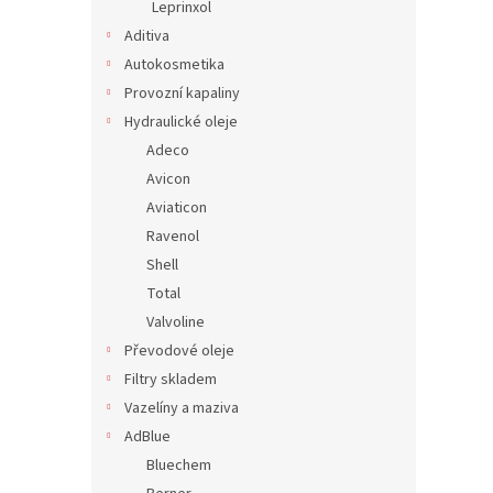
Leprinxol
Aditiva
Autokosmetika
Provozní kapaliny
Hydraulické oleje
Adeco
Avicon
Aviaticon
Ravenol
Shell
Total
Valvoline
Převodové oleje
Filtry skladem
Vazelíny a maziva
AdBlue
Bluechem