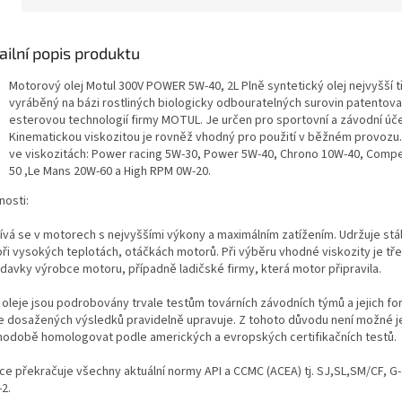
ailní popis produktu
Motorový olej Motul 300V POWER 5W-40, 2L Plně syntetický olej nejvyšší t
vyráběný na bázi rostliných biologicky odbouratelných surovin patentov
esterovou technologií firmy MOTUL. Je určen pro sportovní a závodní úče
Kinematickou viskozitou je rovněž vhodný pro použití v běžném provozu.
ve viskozitách: Power racing 5W-30, Power 5W-40, Chrono 10W-40, Compe
50 ,Le Mans 20W-60 a High RPM 0W-20.
nosti:
ívá se v motorech s nejvyššími výkony a maximálním zatížením. Udržuje stá
 při vysokých teplotách, otáčkách motorů. Při výběru vhodné viskozity je t
davky výrobce motoru, případně ladičské firmy, která motor připravila.
 oleje jsou podrobovány trvale testům továrních závodních týmů a jejich f
e dosažených výsledků pravidelně upravuje. Z tohoto důvodu není možné j
hodobě homologovat podle amerických a evropských certifikačních testů.
ce překračuje všechny aktuální normy API a CCMC (ACEA) tj. SJ,SL,SM/CF, G-
-2.