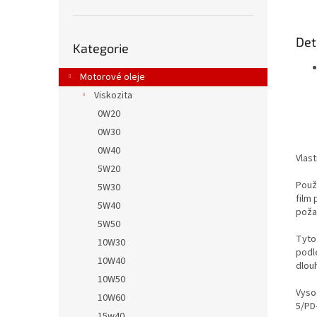
Přeskočit
Det
Kategorie
kategorie
Motorové oleje
Viskozita
0W20
0W30
0W40
Vlast
5W20
Použ
5W30
film
5W40
poža
5W50
Tyto
10W30
podl
10W40
dlou
10W50
Vyso
10W60
5/PD
15w40