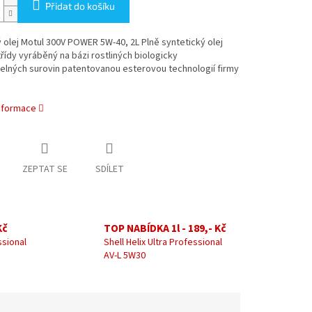
Přidat do košíku
olej Motul 300V POWER 5W-40, 2L Plně syntetický olej
třídy vyráběný na bázi rostliných biologicky
elných surovin patentovanou esterovou technologií firmy
informace
ZEPTAT SE
SDÍLET
Kč
TOP NABÍDKA 1l - 189,- Kč
ssional
Shell Helix Ultra Professional
AV-L 5W30