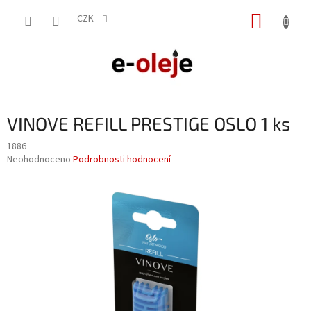
Přejít
NÁKUP
na
CZK
obsah
KOŠÍK
VINOVE REFILL PRESTIGE OSLO 1 ks
1886
Průměrné
Neohodnoceno
Podrobnosti hodnocení
hodnocení
produktu
je
0,0
z
5
hvězdiček.