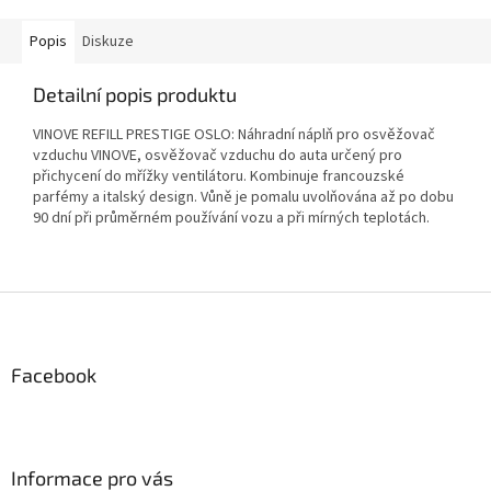
Popis
Diskuze
Detailní popis produktu
VINOVE REFILL PRESTIGE OSLO: Náhradní náplň pro osvěžovač
vzduchu VINOVE, osvěžovač vzduchu do auta určený pro
přichycení do mřížky ventilátoru. Kombinuje francouzské
parfémy a italský design. Vůně je pomalu uvolňována až po dobu
90 dní při průměrném používání vozu a při mírných teplotách.
Z
á
p
a
Facebook
t
í
Informace pro vás