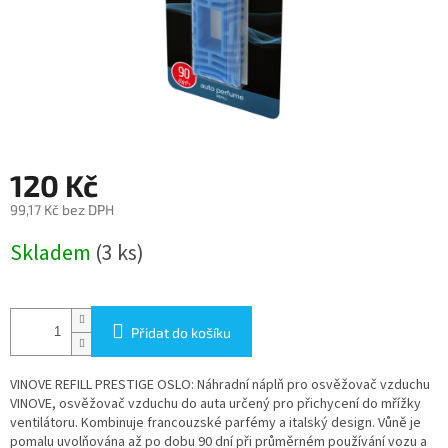
120 Kč
99,17 Kč bez DPH
Měrná
Skladem
(3 ks)
cena:
Přidat do košíku
VINOVE REFILL PRESTIGE OSLO: Náhradní náplň pro osvěžovač vzduchu
VINOVE, osvěžovač vzduchu do auta určený pro přichycení do mřížky
ventilátoru. Kombinuje francouzské parfémy a italský design. Vůně je
pomalu uvolňována až po dobu 90 dní při průměrném používání vozu a