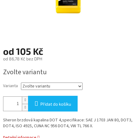
od
105 Kč
od
86,78 Kč
bez DPH
Měrná
Zvolte variantu
cena:
Varianta
Přidat do košíku
Sheron brzdová kapalina DOT 4,specifikace: SAE J 1703 JAN 80, DOT3,
DOT4, ISO 4925, CUNA NC 956 DOT4, VW TL 766 X.
Detailní informace