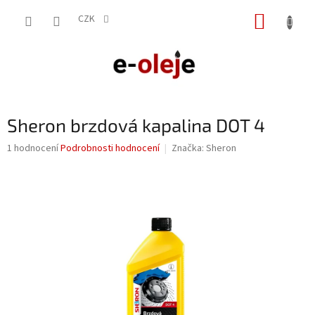
Přejít
NÁKUP
na
CZK
obsah
KOŠÍK
Sheron brzdová kapalina DOT 4
Průměrné
1 hodnocení
Podrobnosti hodnocení
Značka:
Sheron
hodnocení
produktu
je
5,0
z
5
hvězdiček.