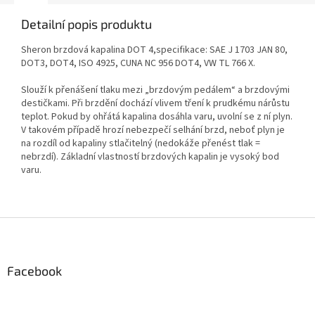
Detailní popis produktu
Sheron brzdová kapalina DOT 4,specifikace: SAE J 1703 JAN 80,
DOT3, DOT4, ISO 4925, CUNA NC 956 DOT4, VW TL 766 X.
Slouží k přenášení tlaku mezi „brzdovým pedálem“ a brzdovými
destičkami. Při brzdění dochází vlivem tření k prudkému nárůstu
teplot. Pokud by ohřátá kapalina dosáhla varu, uvolní se z ní plyn.
V takovém případě hrozí nebezpečí selhání brzd, neboť plyn je
na rozdíl od kapaliny stlačitelný (nedokáže přenést tlak =
nebrzdí). Základní vlastností brzdových kapalin je vysoký bod
varu.
Z
á
p
a
Facebook
t
í