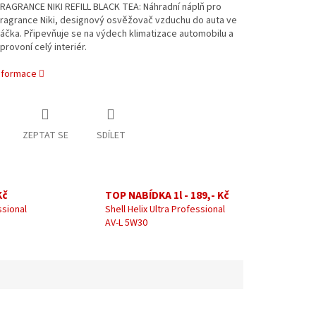
RAGRANCE NIKI REFILL BLACK TEA: Náhradní náplň pro
ragrance Niki, designový osvěžovač vzduchu do auta ve
áčka. Připevňuje se na výdech klimatizace automobilu a
provoní celý interiér.
informace
ZEPTAT SE
SDÍLET
Kč
TOP NABÍDKA 1l - 189,- Kč
ssional
Shell Helix Ultra Professional
AV-L 5W30