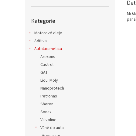
Det
Mr&M
Přeskočit
paná
Kategorie
kategorie
Motorové oleje
Aditiva
Autokosmetika
Arexons
Castrol
GAT
Liqui Moly
Nanoprotech
Petronas
Sheron
Sonax
Valvoline
Vůně do auta
Aroma car