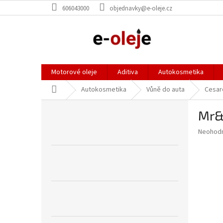
Přejít
606043000
objednavky@e-oleje.cz
na
obsah
Motorové oleje
Aditiva
Autokosmetika
Domů
Autokosmetika
Vůně do auta
Cesar
P
Mr&
o
s
Průměr
Neohod
t
hodnoce
r
produkt
a
je
0,0
n
z
n
5
í
hvězdič
p
a