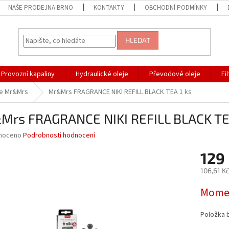
NAŠE PRODEJNA BRNO
KONTAKTY
OBCHODNÍ PODMÍNKY
HLEDAT
Provozní kapaliny
Hydraulické oleje
Převodové oleje
Fi
e Mr&Mrs
Mr&Mrs FRAGRANCE NIKI REFILL BLACK TEA 1 ks
Mrs FRAGRANCE NIKI REFILL BLACK TEA
né
noceno
Podrobnosti hodnocení
ní
129
u
106,61 K
Měrná
Momen
cena:
ek.
Položka 