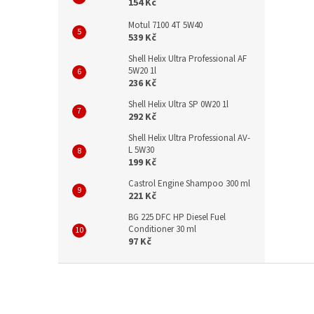
154 Kč
Motul 7100 4T 5W40
539 Kč
Shell Helix Ultra Professional AF
5W20 1l
236 Kč
Shell Helix Ultra SP 0W20 1l
292 Kč
Shell Helix Ultra Professional AV-
L 5W30
199 Kč
Castrol Engine Shampoo 300 ml
221 Kč
BG 225 DFC HP Diesel Fuel
Conditioner 30 ml
97 Kč
Z
á
p