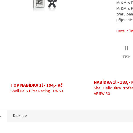
Mr&Mrs F
Mr&Mrs F
tvaru pan
příjemně 
Detailní 
TISK
NABÍDKA 1l - 183,- 
TOP NABÍDKA 1l - 194,- Kč
Shell Helix Ultra Profe
Shell Helix Ultra Racing 10W60
AF 5W-30
s
Diskuze