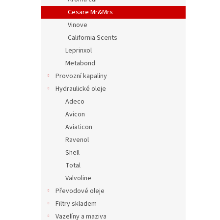
Cesare Mr&Mrs
Vinove
California Scents
Leprinxol
Metabond
Provozní kapaliny
Hydraulické oleje
Adeco
Avicon
Aviaticon
Ravenol
Shell
Total
Valvoline
Převodové oleje
Filtry skladem
Vazelíny a maziva