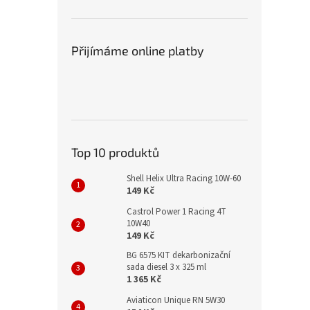
Přijímáme online platby
Top 10 produktů
Shell Helix Ultra Racing 10W-60
149 Kč
Castrol Power 1 Racing 4T
10W40
149 Kč
BG 6575 KIT dekarbonizační
sada diesel 3 x 325 ml
1 365 Kč
Aviaticon Unique RN 5W30