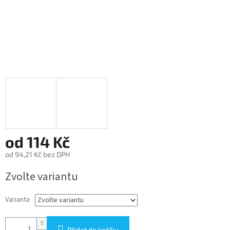
od
114 Kč
od
94,21 Kč
bez DPH
Měrná
Zvolte variantu
cena:
Varianta
Přidat do košíku