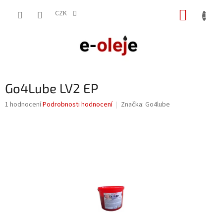
Přejít
NÁKUP
na
CZK
obsah
KOŠÍK
Go4Lube LV2 EP
Průměrné
1 hodnocení
Podrobnosti hodnocení
Značka:
Go4lube
hodnocení
produktu
je
5,0
z
5
hvězdiček.