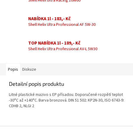
Shell Helix Ultra Racing 10W60
NABÍDKA 1l - 183,- Kč
Shell Helix Ultra Professional AF 5W-30
TOP NABÍDKA 1l - 189,- Kč
Shell Helix Ultra Professional AV-L 5W30
Popis
Diskuze
Detailní popis produktu
Litné plastické mazivo s EP přísadou. Doporučené rozpětí teplot
-30°C až +140°C. Barva bronzová. DIN 51 502: KP2N-30, ISO 6743-9:
CDHB 2, NLGI 2
Z