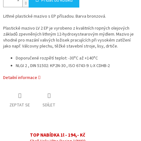
Lithné plastické mazivo s EP přísadou. Barva bronzová.
Plastické mazivo LV 2 EP je vyrobeno z kvalitních ropných olejových
základů zpevněných lithným 12-hydroxystearovým mýdlem. Mazivo je
vhodné pro mazání valivých ložisek pracujících při vysokém zatížení
jako např. Válcovny plechu, těžké stavební stroje, lisy, drtiče.
Doporučené rozpětí teplot: -30°C až +140°C
NLGI 2 , DIN 51502: KP2N-30 , ISO 6743-9: L-X CDHB-2
Detailní informace
ZEPTAT SE
SDÍLET
TOP NABÍDKA 1l - 194,- Kč