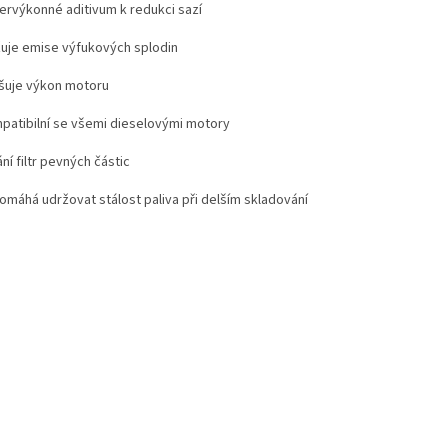
pervýkonné aditivum k redukci sazí
ižuje emise výfukových splodin
yšuje výkon motoru
mpatibilní se všemi dieselovými motory
ání filtr pevných částic
pomáhá udržovat stálost paliva při delším skladování