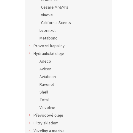
Cesare Mr&Mrs
Vinove
California Scents
Leprinxol
Metabond
Provozní kapaliny
Hydraulické oleje
Adeco
Avicon
Aviaticon
Ravenol
Shell
Total
Valvoline
Převodové oleje
Filtry skladem
Vazelíny a maziva