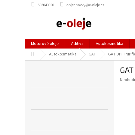
Přejít
606043000
objednavky@e-oleje.cz
na
obsah
Motorové oleje
Aditiva
Autokosmetika
Domů
Autokosmetika
GAT
GAT DPF Purifi
P
GAT 
o
s
Průměr
Neohod
t
hodnoce
r
produkt
a
je
0,0
n
z
n
5
í
hvězdič
p
a