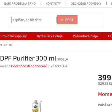
NAŠE PRODEJNA BRNO
KONTAKTY
OBCHODNÍ PODMÍNKY
HLEDAT
Provozní kapaliny
Hydraulické oleje
Převodové oleje
Fi
er 300 ml
DPF Purifier 300 ml
300116
né
noceno
Podrobnosti hodnocení
Značka:
GAT
ní
399
u
329,75 K
Měrná
Momen
cena:
ek.
Položka 