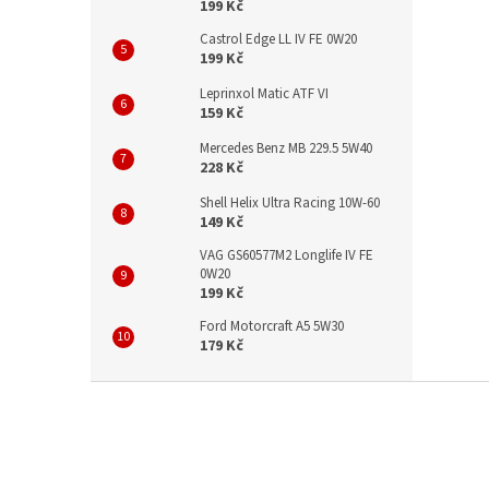
199 Kč
Castrol Edge LL IV FE 0W20
199 Kč
Leprinxol Matic ATF VI
159 Kč
Mercedes Benz MB 229.5 5W40
228 Kč
Shell Helix Ultra Racing 10W-60
149 Kč
VAG GS60577M2 Longlife IV FE
0W20
199 Kč
Ford Motorcraft A5 5W30
179 Kč
Z
á
p
a
t