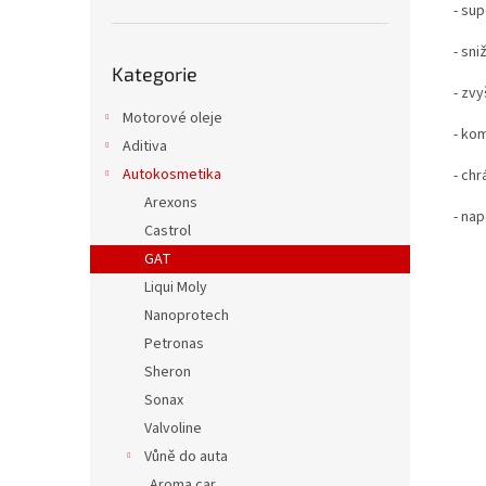
- su
- sn
Přeskočit
Kategorie
kategorie
- zv
Motorové oleje
- ko
Aditiva
Autokosmetika
- chr
Arexons
- na
Castrol
GAT
Liqui Moly
Nanoprotech
Petronas
Sheron
Sonax
Valvoline
Vůně do auta
Aroma car