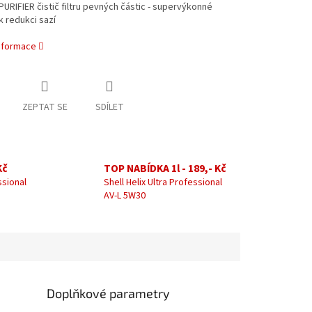
URIFIER čistič filtru pevných částic - supervýkonné
k redukci sazí
informace
ZEPTAT SE
SDÍLET
Kč
TOP NABÍDKA 1l - 189,- Kč
ssional
Shell Helix Ultra Professional
AV-L 5W30
Doplňkové parametry