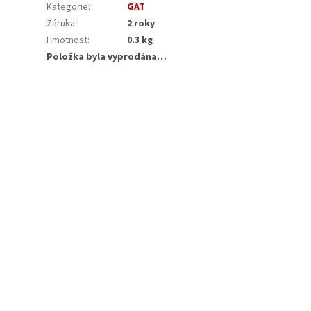
Kategorie
:
GAT
Záruka
:
2 roky
Hmotnost
:
0.3 kg
Položka byla vyprodána…