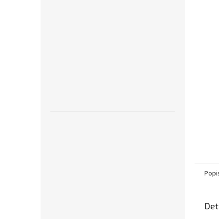
n
e
l
Popi
Det