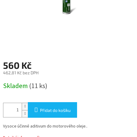
560 Kč
462,81 Kč bez DPH
Měrná
Skladem
(11 ks)
cena:
Přidat do košíku
Vysoce účinné aditivum do motorového oleje..