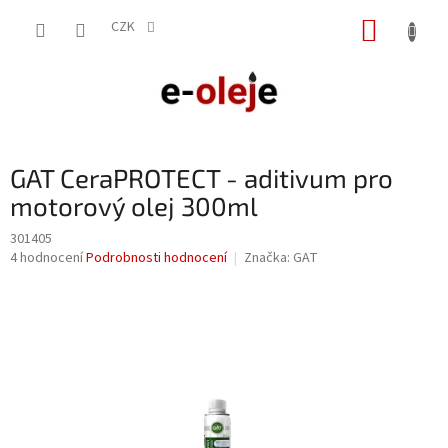
Přejít
NÁKUP
na
CZK
obsah
KOŠÍK
GAT CeraPROTECT - aditivum pro
motorový olej 300ml
301405
Průměrné
4 hodnocení
Podrobnosti hodnocení
Značka:
GAT
hodnocení
produktu
je
4,0
z
5
hvězdiček.