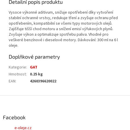
Detailní popis produktu
Vysoce výkonné aditivum, snižuje opotřebení díky vytvoření
stabilní ochranné vrstvy, redukuje tření a zvyšuje ochranu před
opotřebením, kompatibilní se všemi typy motorových olejů.
Zajišťuje tišší chod motoru a snížení emisí výfukových plynů.
Zvyšuje výkon a optimalizuje spotřebu paliva. Vhodné pro
veškeré benzínové i dieselové motory. Dávkování: 300 ml na 6 l
oleje.
Doplňkové parametry
Kategorie
:
GAT
Hmotnost
:
0.25 kg
EAN
:
4260396620022
Z
á
p
a
Facebook
t
e-oleje.cz
í