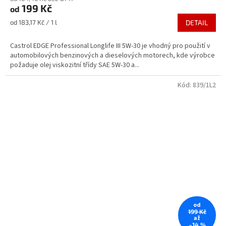
199 Kč
od
je
3,5
Měrná
od 183,17 Kč / 1 l
DETAIL
z
cena:
5
Castrol EDGE Professional Longlife III 5W-30 je vhodný pro použití v
hvězdiček.
automobilových benzinových a dieselových motorech, kde výrobce
požaduje olej viskozitní třídy SAE 5W-30 a...
Kód:
839/1L2
od
199 Kč
až
–14 %