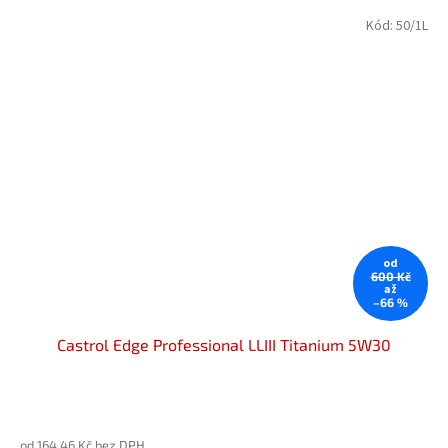
Kód:
50/1L
od
600 Kč
až
–66 %
Castrol Edge Professional LLIII Titanium 5W30
Průměrné
hodnocení
od 164,46 Kč bez DPH
produktu