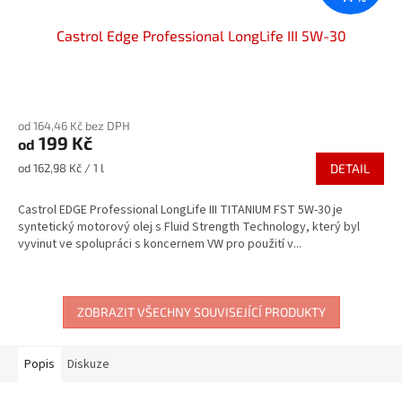
Castrol Edge Professional LongLife III 5W-30
Průměrné
hodnocení
od 164,46 Kč bez DPH
produktu
199 Kč
od
je
3,6
Měrná
od 162,98 Kč / 1 l
DETAIL
z
cena:
5
Castrol EDGE Professional LongLife III TITANIUM FST 5W-30 je
hvězdiček.
syntetický motorový olej s Fluid Strength Technology, který byl
vyvinut ve spolupráci s koncernem VW pro použití v...
ZOBRAZIT VŠECHNY SOUVISEJÍCÍ PRODUKTY
Popis
Diskuze