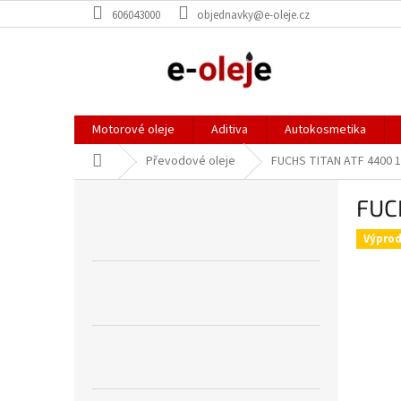
Přejít
606043000
objednavky@e-oleje.cz
na
obsah
Motorové oleje
Aditiva
Autokosmetika
Domů
Převodové oleje
FUCHS TITAN ATF 4400 1
P
FUC
o
s
Výprod
t
r
a
n
n
í
p
a