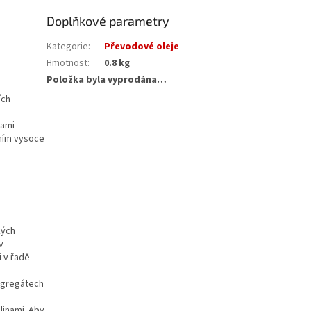
Doplňkové parametry
Kategorie
:
Převodové oleje
Hmotnost
:
0.8 kg
Položka byla vyprodána…
ích
tami
ením vysoce
kých
v
i v řadě
 agregátech
linami. Aby