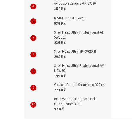
Aviaticon Unique RN 5W30
154 Kč
Motul 7100 4T 5W40
539 Kč
Shell Helix Ultra Professional AF
5W20 1l
236 Kč
Shell Helix Ultra SP 0W20 1l
292 Kč
Shell Helix Ultra Professional AV-
L 5W30
199 Kč
Castrol Engine Shampoo 300 ml
221 Kč
BG 225 DFC HP Diesel Fuel
Conditioner 30 ml
97 Kč
Z
á