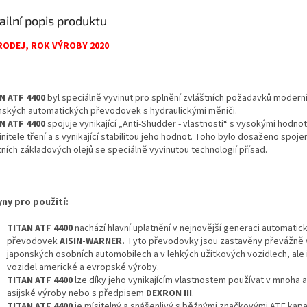
ailní popis produktu
RODEJ, ROK VÝROBY 2020
N ATF 4400
byl speciálně vyvinut pro splnění zvláštních požadavků modern
nských automatických převodovek s hydraulickými měniči.
N ATF 4400
spojuje vynikající „Anti-Shudder - vlastnosti“ s vysokými hodno
nitele tření a s vynikající stabilitou jeho hodnot. Toho bylo dosaženo spoj
tních základových olejů se speciálně vyvinutou technologií přísad.
ny pro použití:
TITAN ATF 4400
nachází hlavní uplatnění v nejnovější generaci automatic
převodovek
AISIN-WARNER.
Tyto převodovky jsou zastavěny převážně 
japonských osobních automobilech a v lehkých užitkových vozidlech, ale 
vozidel americké a evropské výroby.
TITAN ATF 4400
lze díky jeho vynikajícím vlastnostem používat v mnoha
asijské výroby nebo s předpisem
DEXRON III
.
TITAN ATF 4400
je mísitelný a snášenlivý s běžnými značkovými ATF kapa