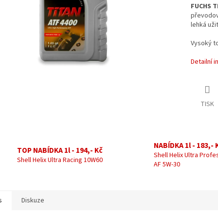
FUCHS TI
převodov
lehká uži
Vysoký to
Detailní 
TISK
NABÍDKA 1l - 183,- 
TOP NABÍDKA 1l - 194,- Kč
Shell Helix Ultra Profe
Shell Helix Ultra Racing 10W60
AF 5W-30
s
Diskuze