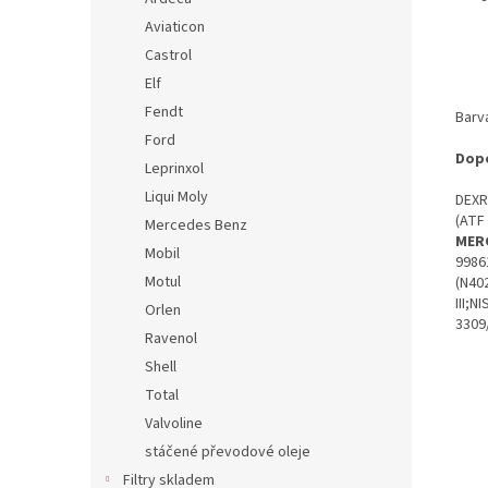
Aviaticon
Castrol
Elf
Fendt
Barv
Ford
Dopo
Leprinxol
Liqui Moly
DEXR
(ATF
Mercedes Benz
MER
Mobil
9986
Motul
(N40
III;
Orlen
3309
Ravenol
Shell
Total
Valvoline
stáčené převodové oleje
Filtry skladem