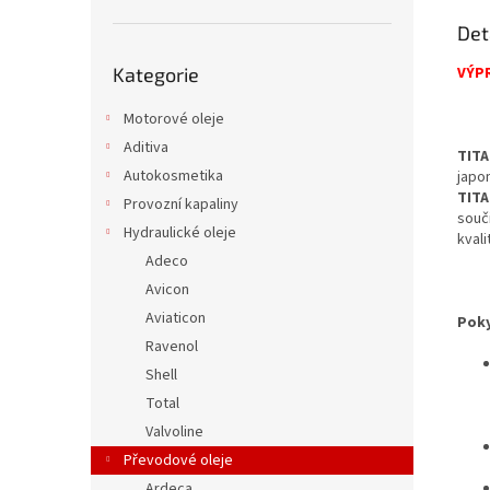
Det
Přeskočit
Kategorie
VÝP
kategorie
Motorové oleje
Aditiva
TITA
Autokosmetika
japo
TITA
Provozní kapaliny
souči
Hydraulické oleje
kvali
Adeco
Avicon
Aviaticon
Poky
Ravenol
Shell
Total
Valvoline
Převodové oleje
Ardeca