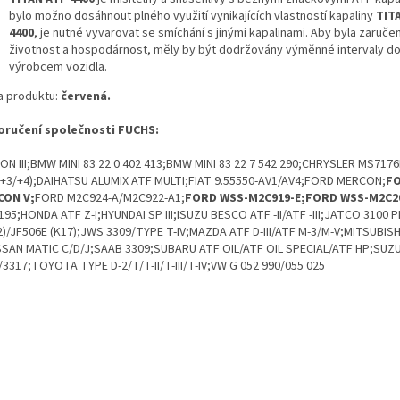
bylo možno dosáhnout plného využití vynikajících vlastností kapaliny
TIT
4400
, je nutné vyvarovat se smíchání s jinými kapalinami. Aby byla zaruče
životnost a hospodárnost, měly by být dodržovány výměnné intervaly 
výrobcem vozidla.
a produktu:
červená.
ručení společnosti FUCHS:
ON III;BMW MINI 83 22 0 402 413;BMW MINI 83 22 7 542 290;CHRYSLER MS717
 +3/+4);DAIHATSU ALUMIX ATF MULTI;FIAT 9.55550-AV1/AV4;FORD MERCON;
F
CON V;
FORD M2C924-A/M2C922-A1;
FORD WSS-M2C919-E;FORD WSS-M2C2
195;HONDA ATF Z-I;HYUNDAI SP III;ISUZU BESCO ATF -II/ATF -III;JATCO 3100
2)/JF506E (K17);JWS 3309/TYPE T-IV;MAZDA ATF D-III/ATF M-3/M-V;MITSUBISHI 
NISSAN MATIC C/D/J;SAAB 3309;SUBARU ATF OIL/ATF OIL SPECIAL/ATF HP;SUZ
/3317;TOYOTA TYPE D-2/T/T-II/T-III/T-IV;VW G 052 990/055 025