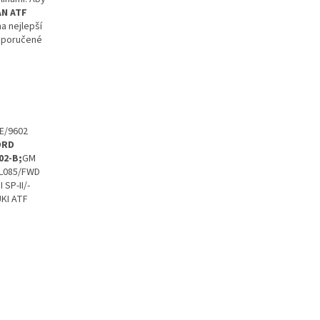
AN ATF
na nejlepší
doporučené
6E/9602
ORD
02-B;
GM
 PL085/FWD
SP-II/-
UKI ATF