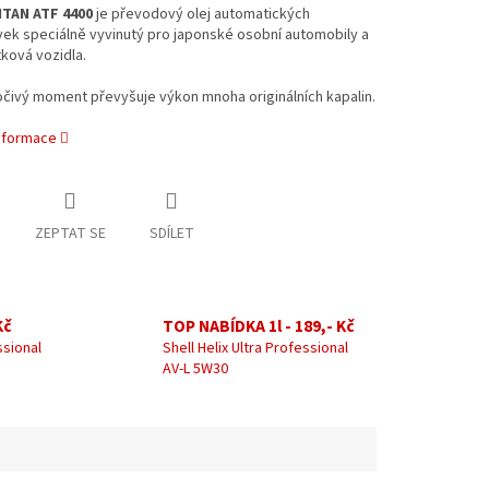
TAN ATF 4400
je převodový olej automatických
ek speciálně vyvinutý pro japonské osobní automobily a
tková vozidla.
čivý moment převyšuje výkon mnoha originálních kapalin.
informace
ZEPTAT SE
SDÍLET
Kč
TOP NABÍDKA 1l - 189,- Kč
ssional
Shell Helix Ultra Professional
AV-L 5W30