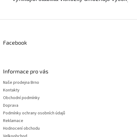
Z
á
p
a
Facebook
t
í
Informace pro vás
Naše prodejna Brno
Kontakty
Obchodní podmínky
Doprava
Podmínky ochrany osobních údajů
Reklamace
Hodnocení obchodu
Velkoobchod