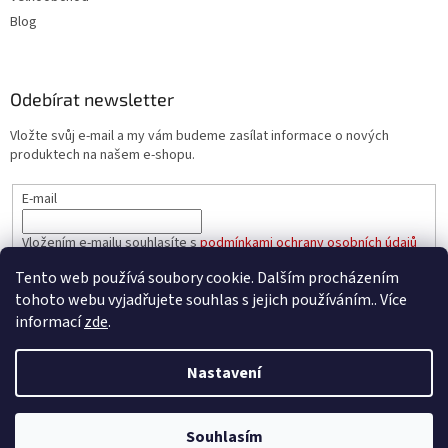
Blog
Odebírat newsletter
Vložte svůj e-mail a my vám budeme zasílat informace o nových
produktech na našem e-shopu.
E-mail
Vložením e-mailu souhlasíte s
podmínkami ochrany osobních údajů
Tento web používá soubory cookie. Dalším procházením
PŘIHLÁSIT SE
tohoto webu vyjadřujete souhlas s jejich používáním.. Více
informací
zde
.
Nastavení
Vytvořil Shoptet
Souhlasím
Copyright 2026
e-oleje.cz
. Všechna práva vyhrazena.