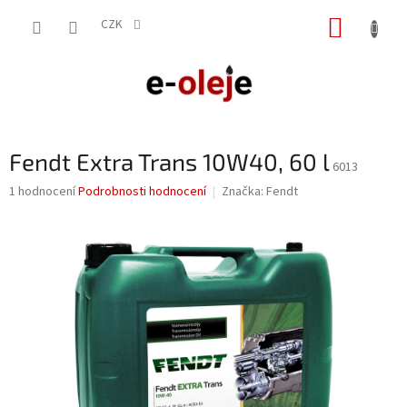
Přejít
NÁKUP
na
CZK
obsah
KOŠÍK
Fendt Extra Trans 10W40, 60 l
6013
Průměrné
1 hodnocení
Podrobnosti hodnocení
Značka:
Fendt
hodnocení
produktu
je
5,0
z
5
hvězdiček.