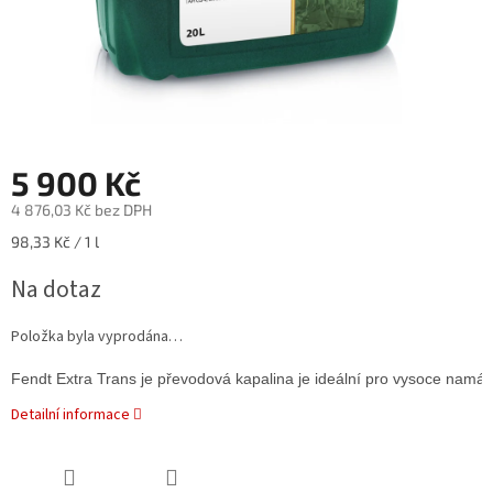
5 900 Kč
4 876,03 Kč bez DPH
Měrná
98,33 Kč / 1 l
cena:
Na dotaz
Položka byla vyprodána…
Fendt Extra Trans je převodová kapalina je ideální pro vysoce namá
Detailní informace