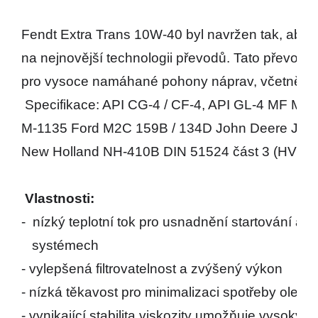
Fendt Extra Trans 10W-40 byl navržen tak, aby 
na nejnovější technologii převodů. Tato převodov
pro vysoce namáhané pohony náprav, včetně hyp
 Specifikace: API CG-4 / CF-4, API GL-4 MF M-1
M-1135 Ford M2C 159B / 134D John Deere JDM 
New Holland NH-410B DIN 51524 část 3 (HVLP)
Vlastnosti:
-  nízký teplotní tok pro usnadnění startování a 
   systémech 
- vylepšená filtrovatelnost a zvýšený výkon
- nízká těkavost pro minimalizaci spotřeby oleje 
- vynikající stabilita viskozity umožňuje vysoký 