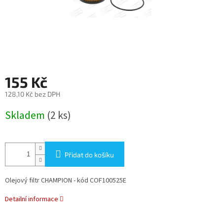
155 Kč
128,10 Kč bez DPH
Měrná
Skladem
(2 ks)
cena:
Přidat do košíku
Olejový filtr CHAMPION - kód COF100525E
Detailní informace