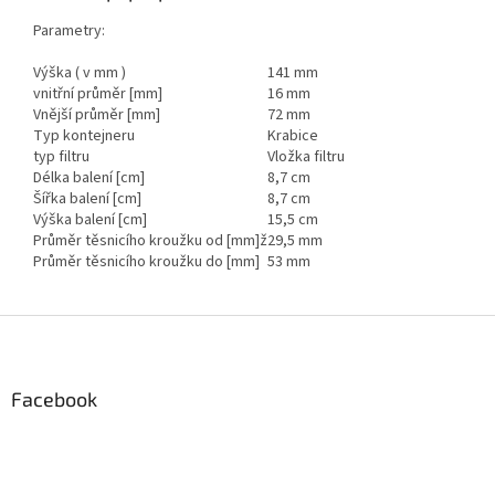
Parametry:
Výška ( v mm )
141 mm
vnitřní průměr [mm]
16 mm
Vnější průměr [mm]
72 mm
Typ kontejneru
Krabice
typ filtru
Vložka filtru
Délka balení [cm]
8,7 cm
Šířka balení [cm]
8,7 cm
Výška balení [cm]
15,5 cm
Průměr těsnicího kroužku od [mm]ž
29,5 mm
Průměr těsnicího kroužku do [mm]
53 mm
Z
á
p
a
Facebook
t
í