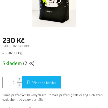
230 Kč
190,08 Kč bez DPH
Měrná
460 Kč / 1 kg
cena:
Skladem
(2 ks)
Přidat do košíku
Směs pražených kávových zrn. Pomalé pražení ( italský styl ), chlazení
vzduchem. Dovezeno z Itálie.