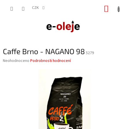
Přejít
NÁKUP
na
CZK
obsah
KOŠÍK
Caffe Brno - NAGANO 98
5279
Průměrné
Neohodnoceno
Podrobnosti hodnocení
hodnocení
produktu
je
0,0
z
5
hvězdiček.