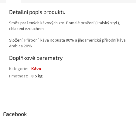
Detailní popis produktu
Směs pražených kávových zrn. Pomalé pražení ( italský styl ),
chlazení vzduchem.
Složení: Přírodní káva Robusta 80% a jihoamerická přírodní káva
Arabica 20%
Doplňkové parametry
Kategorie
:
Káva
Hmotnost
:
0.5 kg
Z
á
p
a
Facebook
t
í