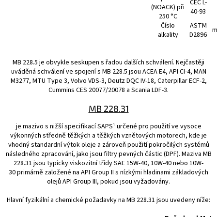
CEC L-
(NOACK) při
40-93
250 °C
Číslo
ASTM
m
alkality
D2896
MB 228.5 je obvykle seskupen s řadou dalších schválení. Nejčastěji
uváděná schválení ve spojení s MB 228.5 jsou ACEA E4, API CI-4, MAN
M3277, MTU Type 3, Volvo VDS-3, Deutz DQC IV-18, Caterpillar ECF-2,
Cummins CES 20077/20078 a Scania LDF-3.
MB 228.31
je mazivo s nižší specifikací SAPS¹ určené pro použití ve vysoce
výkonných středně těžkých a těžkých vznětových motorech, kde je
vhodný standardní výtok oleje a zároveň použití pokročilých systémů
následného zpracování, jako jsou filtry pevných částic (DPF). Maziva MB
228.31 jsou typicky viskozitní třídy SAE 15W-40, 10W-40 nebo 10W-
30 primárně založené na API Group II s nízkými hladinami základových
olejů API Group III, pokud jsou vyžadovány.
Hlavní fyzikální a chemické požadavky na MB 228.31 jsou uvedeny níže: