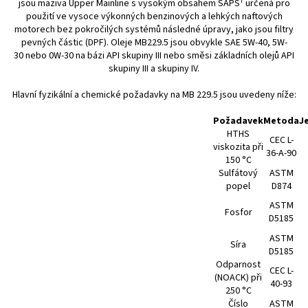
jsou maziva Upper Mainline s vysokým obsahem SAPS¹ určená pro
použití ve vysoce výkonných benzinových a lehkých naftových
motorech bez pokročilých systémů následné úpravy, jako jsou filtry
pevných částic (DPF). Oleje MB229.5 jsou obvykle SAE 5W-40, 5W-
30 nebo 0W-30 na bázi API skupiny III nebo směsi základních olejů API
skupiny III a skupiny IV.
Hlavní fyzikální a chemické požadavky na MB 229.5 jsou uvedeny níže:
Požadavek
Metoda
J
HTHS
CEC L-
viskozita při
36-A-90
150 °C
Sulfátový
ASTM
popel
D874
ASTM
Fosfor
D5185
ASTM
Síra
D5185
Odparnost
CEC L-
(NOACK) při
40-93
250 °C
Číslo
ASTM