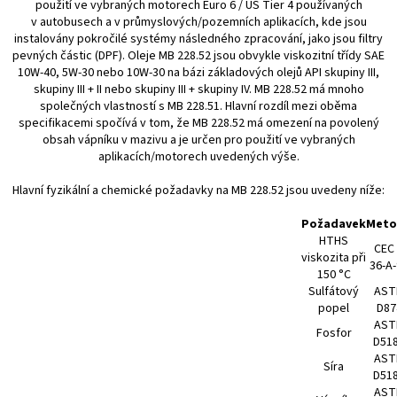
použití ve vybraných motorech Euro 6 / US Tier 4 používaných
v autobusech a v průmyslových/po­zemních aplikacích, kde jsou
instalovány pokročilé systémy následného zpracování, jako jsou filtry
pevných částic (DPF). Oleje MB 228.52 jsou obvykle viskozitní třídy SAE
10W-40, 5W-30 nebo 10W-30 na bázi základových olejů API skupiny III,
skupiny III + II nebo skupiny III + skupiny IV. MB 228.52 má mnoho
společných vlastností s MB 228.51. Hlavní rozdíl mezi oběma
specifikacemi spočívá v tom, že MB 228.52 má omezení na povolený
obsah vápníku v mazivu a je určen pro použití ve vybraných
aplikacích/motorech uvedených výše.
Hlavní fyzikální a chemické požadavky na MB 228.52 jsou uvedeny níže:
Požadavek
Meto
HTHS
CEC 
viskozita při
36-A
150 °C
Sulfátový
AST
popel
D87
AST
Fosfor
D51
AST
Síra
D51
AST