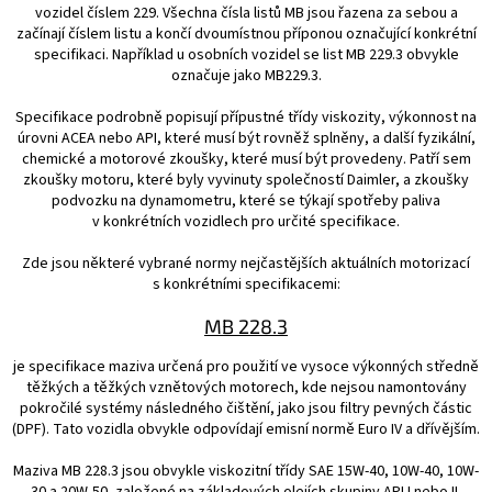
vozidel číslem 229. Všechna čísla listů MB jsou řazena za sebou a
začínají číslem listu a končí dvoumístnou příponou označující konkrétní
specifikaci. Například u osobních vozidel se list MB 229.3 obvykle
označuje jako MB229.3.
Specifikace podrobně popisují přípustné třídy viskozity, výkonnost na
úrovni ACEA nebo API, které musí být rovněž splněny, a další fyzikální,
chemické a motorové zkoušky, které musí být provedeny. Patří sem
zkoušky motoru, které byly vyvinuty společností Daimler, a zkoušky
podvozku na dynamometru, které se týkají spotřeby paliva
v konkrétních vozidlech pro určité specifikace.
Zde jsou některé vybrané normy nejčastějších aktuálních motorizací
s konkrétními specifikacemi:
MB 228.3
je specifikace maziva určená pro použití ve vysoce výkonných středně
těžkých a těžkých vznětových motorech, kde nejsou namontovány
pokročilé systémy následného čištění, jako jsou filtry pevných částic
(DPF). Tato vozidla obvykle odpovídají emisní normě Euro IV a dřívějším.
Maziva MB 228.3 jsou obvykle viskozitní třídy SAE 15W-40, 10W-40, 10W-