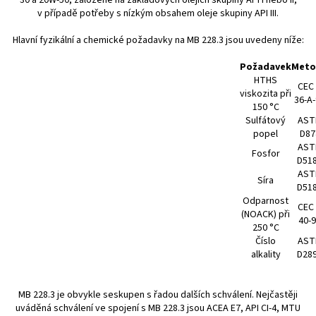
30 a 20W-50, založené na základových olejích skupiny API I nebo II,
v případě potřeby s nízkým obsahem oleje skupiny API III.
Hlavní fyzikální a chemické požadavky na MB 228.3 jsou uvedeny níže:
Požadavek
Meto
HTHS
CEC 
viskozita při
36-A
150 °C
Sulfátový
AST
popel
D87
AST
Fosfor
D51
AST
Síra
D51
Odparnost
CEC 
(NOACK) při
40-
250 °C
Číslo
AST
alkality
D28
MB 228.3 je obvykle seskupen s řadou dalších schválení. Nejčastěji
uváděná schválení ve spojení s MB 228.3 jsou ACEA E7, API CI-4, MTU