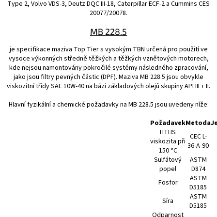
Type 2, Volvo VDS-3, Deutz DQC III-18, Caterpillar ECF-2 a Cummins CES
20077/20078.
MB 228.5
je specifikace maziva Top Tier s vysokým TBN určená pro použití ve
vysoce výkonných středně těžkých a těžkých vznětových motorech,
kde nejsou namontovány pokročilé systémy následného zpracování,
jako jsou filtry pevných částic (DPF). Maziva MB 228.5 jsou obvykle
viskozitní třídy SAE 10W-40 na bázi základových olejů skupiny API III + II.
Hlavní fyzikální a chemické požadavky na MB 228.5 jsou uvedeny níže:
Požadavek
Metoda
J
HTHS
CEC L-
viskozita při
36-A-90
150 °C
Sulfátový
ASTM
popel
D874
ASTM
Fosfor
D5185
ASTM
Síra
D5185
Odparnost