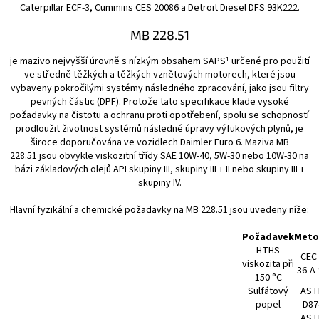
Caterpillar ECF-3, Cummins CES 20086 a Detroit Diesel DFS 93K222.
MB 228.51
je mazivo nejvyšší úrovně s nízkým obsahem SAPS¹ určené pro použití
ve středně těžkých a těžkých vznětových motorech, které jsou
vybaveny pokročilými systémy následného zpracování, jako jsou filtry
pevných částic (DPF). Protože tato specifikace klade vysoké
požadavky na čistotu a ochranu proti opotřebení, spolu se schopností
prodloužit životnost systémů následné úpravy výfukových plynů, je
široce doporučována ve vozidlech Daimler Euro 6. Maziva MB
228.51 jsou obvykle viskozitní třídy SAE 10W-40, 5W-30 nebo 10W-30 na
bázi základových olejů API skupiny III, skupiny III + II nebo skupiny III +
skupiny IV.
Hlavní fyzikální a chemické požadavky na MB 228.51 jsou uvedeny níže:
Požadavek
Meto
HTHS
CEC 
viskozita při
36-A
150 °C
Sulfátový
AST
popel
D87
AST