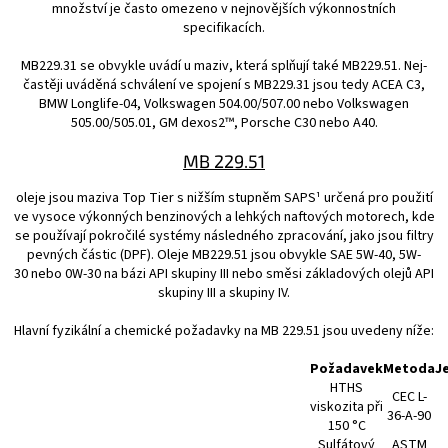
množství je často omezeno v nejnovějších výkonnostních
specifikacích.
MB229.31 se obvykle uvádí u maziv, která splňují také MB229.51. Nej­
častěji uváděná schválení ve spojení s MB229.31 jsou tedy ACEA C3,
BMW Longlife-04, Volkswagen 504.00/507.00 nebo Volkswagen
505.00/505.01, GM dexos2™, Porsche C30 nebo A40.
MB 229.51
oleje jsou maziva Top Tier s nižším stupněm SAPS¹ určená pro použití
ve vysoce výkonných benzinových a lehkých naftových motorech, kde
se používají pokročilé systémy následného zpracování, jako jsou filtry
pevných částic (DPF). Oleje MB229.51 jsou obvykle SAE 5W-40, 5W-
30 nebo 0W-30 na bázi API skupiny III nebo směsi základových olejů API
skupiny III a skupiny IV.
Hlavní fyzikální a chemické požadavky na MB 229.51 jsou uvedeny níže:
Požadavek
Metoda
J
HTHS
CEC L-
viskozita při
36-A-90
150 °C
Sulfátový
ASTM