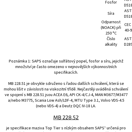
Fosfor
D51
AST
Síra
D51
Odparnost
CEC 
(NOACK) při
40-
250 °C
Číslo
AST
alkality
D28
Poznámka 1: SAPS označuje sulfátový popel, fosfor a síru, jejichž
množství je často omezeno v nejnovějších výkonnostních
specifikacích.
MB 228.51 je obvykle sdruženo s řadou dalších schválení, která se
mohou lišit v závislosti na viskozitní třídě. Nejčastěji uváděná schválení
ve spojení s MB 228.51 jsou ACEA E6, API CK-4/CJ-4, MAN M3677/M3477
a/nebo M3775, Scania Low Ash/LDF-4, MTU Type 3.1, Volvo VDS-4.5
(nebo VDS-4) a Deutz DQC IV-18 LA.
MB 228.52
je specifikace maziva Top Tier s nízkým obsahem SAPS¹ určená pro