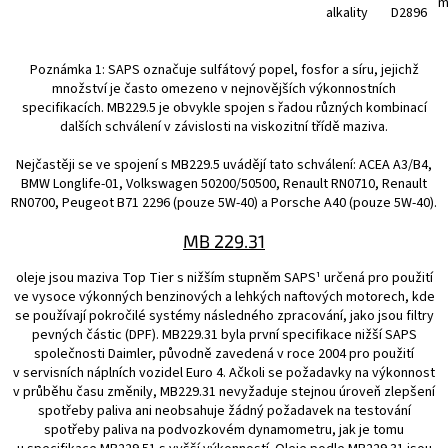
m
alkality
D2896
Poznámka 1: SAPS označuje sulfátový popel, fosfor a síru, jejichž
množství je často omezeno v nejnovějších výkonnostních
specifikacích. MB229.5 je obvykle spojen s řadou různých kombinací
dalších schválení v závislosti na viskozitní třídě maziva.
Nejčastěji se ve spojení s MB229.5 uvádějí tato schválení: ACEA A3/B4,
BMW Longlife-01, Volkswagen 50200/50500, Renault RN0710, Renault
RN0700, Peugeot B71 2296 (pouze 5W-40) a Porsche A40 (pouze 5W-40).
MB 229.31
oleje jsou maziva Top Tier s nižším stupněm SAPS¹ určená pro použití
ve vysoce výkonných benzinových a lehkých naftových motorech, kde
se používají pokročilé systémy následného zpracování, jako jsou filtry
pevných částic (DPF). MB229.31 byla první specifikace nižší SAPS
společnosti Daimler, původně zavedená v roce 2004 pro použití
v servisních náplních vozidel Euro 4. Ačkoli se požadavky na výkonnost
v průběhu času změnily, MB229.31 nevyžaduje stejnou úroveň zlepšení
spotřeby paliva ani neobsahuje žádný požadavek na testování
spotřeby paliva na podvozkovém dynamometru, jak je tomu