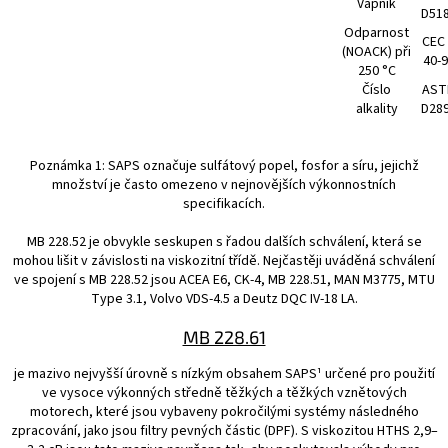
Vápník
D51
Odparnost
CEC 
(NOACK) při
40-
250 °C
Číslo
AST
alkality
D28
Poznámka 1: SAPS označuje sulfátový popel, fosfor a síru, jejichž
množství je často omezeno v nejnovějších výkonnostních
specifikacích.
MB 228.52 je obvykle seskupen s řadou dalších schválení, která se
mohou lišit v závislosti na viskozitní třídě. Nejčastěji uváděná schválení
ve spojení s MB 228.52 jsou ACEA E6, CK-4, MB 228.51, MAN M3775, MTU
Type 3.1, Volvo VDS-4.5 a Deutz DQC IV-18 LA.
MB 228.61
je mazivo nejvyšší úrovně s nízkým obsahem SAPS¹ určené pro použití
ve vysoce výkonných středně těžkých a těžkých vznětových
motorech, které jsou vybaveny pokročilými systémy následného
zpracování, jako jsou filtry pevných částic (DPF). S viskozitou HTHS 2,9–