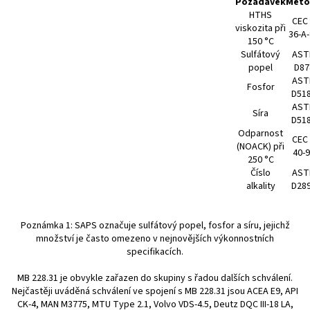
Požadavek
Meto
HTHS
CEC 
viskozita při
36-A
150 °C
Sulfátový
AST
popel
D87
AST
Fosfor
D51
AST
Síra
D51
Odparnost
CEC 
(NOACK) při
40-
250 °C
Číslo
AST
alkality
D28
Poznámka 1: SAPS označuje sulfátový popel, fosfor a síru, jejichž
množství je často omezeno v nejnovějších výkonnostních
specifikacích.
MB 228.31 je obvykle zařazen do skupiny s řadou dalších schválení.
Nejčastěji uváděná schválení ve spojení s MB 228.31 jsou ACEA E9, API
CK-4, MAN M3775, MTU Type 2.1, Volvo VDS-4.5, Deutz DQC III-18 LA,