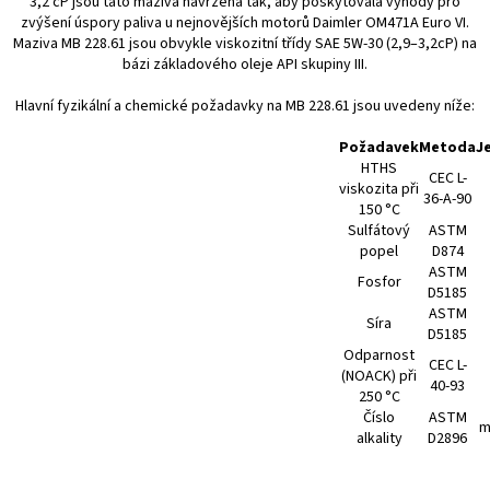
3,2 cP jsou tato maziva navržena tak, aby poskytovala výhody pro
zvýšení úspory paliva u nejnovějších motorů Daimler OM471A Euro VI.
Maziva MB 228.61 jsou obvykle viskozitní třídy SAE 5W-30 (2,9–3,2cP) na
bázi základového oleje API skupiny III.
Hlavní fyzikální a chemické požadavky na MB 228.61 jsou uvedeny níže:
Požadavek
Metoda
J
HTHS
CEC L-
viskozita při
36-A-90
150 °C
Sulfátový
ASTM
popel
D874
ASTM
Fosfor
D5185
ASTM
Síra
D5185
Odparnost
CEC L-
(NOACK) při
40-93
250 °C
Číslo
ASTM
m
alkality
D2896