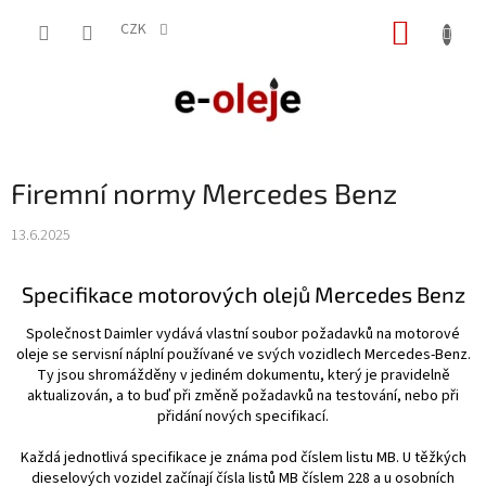
Přejít
NÁKUP
na
CZK
obsah
KOŠÍK
Firemní normy Mercedes Benz
13.6.2025
Specifikace motorových olejů Mercedes Benz
Společnost Daimler vydává vlastní soubor požadavků na motorové
oleje se servisní náplní používané ve svých vozidlech Mercedes-Benz.
Ty jsou shromážděny v jediném dokumentu, který je pravidelně
aktualizován, a to buď při změně požadavků na testování, nebo při
přidání nových specifikací.
Každá jednotlivá specifikace je známa pod číslem listu MB. U těžkých
dieselových vozidel začínají čísla listů MB číslem 228 a u osobních