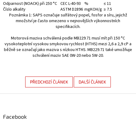
Odparnost (NOACK) při 250 °C
CEC L-40-93
%
≤ 11
Číslo alkality
ASTM D2896
mgKOH/g
≥ 7.5
Poznámka 1: SAPS označuje sulfátový popel, fosfor a síru, jejichž
množství je často omezeno v nejnovějších výkonnostních
specifikacích.
Motorová maziva schválená podle MB229.71 musí mít při 150 °C
vysokoteplotní vysokou smykovou rychlost (HTHS) mezi 2,6 a 2,9 cP a
běžně se označují jako maziva s nízkou HTHS. MB229.71 také umožňuje
schválení maziv SAE 0W-20 nebo 5W-20.
PŘEDCHOZÍ ČLÁNEK
DALŠÍ ČLÁNEK
Z
á
p
a
Facebook
t
í