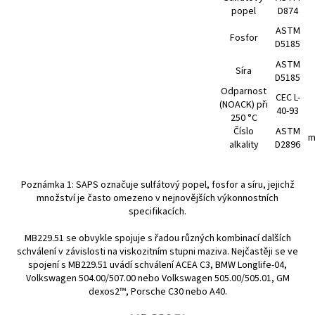
popel
D874
ASTM
Fosfor
D5185
ASTM
Síra
D5185
Odparnost
CEC L-
(NOACK) při
40-93
250 °C
Číslo
ASTM
m
alkality
D2896
Poznámka 1: SAPS označuje sulfátový popel, fosfor a síru, jejichž
množství je často omezeno v nejnovějších výkonnostních
specifikacích.
MB229.51 se obvykle spojuje s řadou různých kombinací dalších
schválení v závislosti na viskozitním stupni maziva. Nejčastěji se ve
spojení s MB229.51 uvádí schválení ACEA C3, BMW Longlife-04,
Volkswagen 504.00/507.00 nebo Volkswagen 505.00/505.01, GM
dexos2™, Porsche C30 nebo A40.