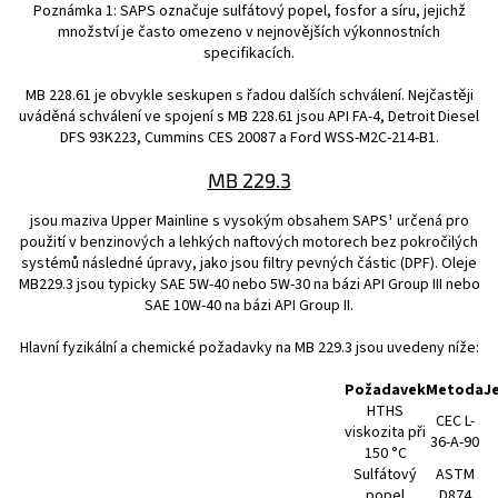
Poznámka 1: SAPS označuje sulfátový popel, fosfor a síru, jejichž
množství je často omezeno v nejnovějších výkonnostních
specifikacích.
MB 228.61 je obvykle seskupen s řadou dalších schválení. Nejčastěji
uváděná schválení ve spojení s MB 228.61 jsou API FA-4, Detroit Diesel
DFS 93K223, Cummins CES 20087 a Ford WSS-M2C-214-B1.
MB 229.3
jsou maziva Upper Mainline s vysokým obsahem SAPS¹ určená pro
použití v benzinových a lehkých naftových motorech bez pokročilých
systémů následné úpravy, jako jsou filtry pevných částic (DPF). Oleje
MB229.3 jsou typicky SAE 5W-40 nebo 5W-30 na bázi API Group III nebo
SAE 10W-40 na bázi API Group II.
Hlavní fyzikální a chemické požadavky na MB 229.3 jsou uvedeny níže:
Požadavek
Metoda
J
HTHS
CEC L-
viskozita při
36-A-90
150 °C
Sulfátový
ASTM
popel
D874