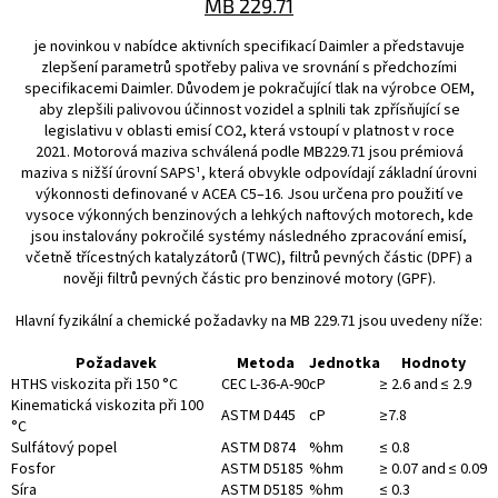
MB 229.71
je novinkou v nabídce aktivních specifikací Daimler a představuje
zlepšení parametrů spotřeby paliva ve srovnání s předchozími
specifikacemi Daimler. Důvodem je pokračující tlak na výrobce OEM,
aby zlepšili palivovou účinnost vozidel a splnili tak zpřísňující se
legislativu v oblasti emisí CO2, která vstoupí v platnost v roce
2021. Motorová maziva schválená podle MB229.71 jsou prémiová
maziva s nižší úrovní SAPS¹, která obvykle odpovídají základní úrovni
výkonnosti definované v ACEA C5–16. Jsou určena pro použití ve
vysoce výkonných benzinových a lehkých naftových motorech, kde
jsou instalovány pokročilé systémy následného zpracování emisí,
včetně třícestných katalyzátorů (TWC), filtrů pevných částic (DPF) a
nověji filtrů pevných částic pro benzinové motory (GPF).
Hlavní fyzikální a chemické požadavky na MB 229.71 jsou uvedeny níže:
Požadavek
Metoda
Jednotka
Hodnoty
HTHS viskozita při 150 °C
CEC L-36-A-90
cP
≥ 2.6 and ≤ 2.9
Kinematická viskozita při 100
ASTM D445
cP
≥7.8
°C
Sulfátový popel
ASTM D874
%hm
≤ 0.8
Fosfor
ASTM D5185
%hm
≥ 0.07 and ≤ 0.09
Síra
ASTM D5185
%hm
≤ 0.3