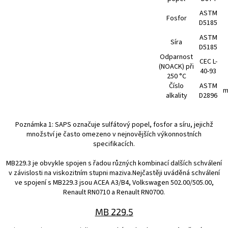
ASTM
Fosfor
D5185
ASTM
Síra
D5185
Odparnost
CEC L-
(NOACK) při
40-93
250 °C
Číslo
ASTM
m
alkality
D2896
Poznámka 1: SAPS označuje sulfátový popel, fosfor a síru, jejichž
množství je často omezeno v nejnovějších výkonnostních
specifikacích.
MB229.3 je obvykle spojen s řadou různých kombinací dalších schválení
v závislosti na viskozitním stupni maziva.Nejčastěji uváděná schválení
ve spojení s MB229.3 jsou ACEA A3/B4, Volkswagen 502.00/505.00,
Renault RN0710 a Renault RN0700.
MB 229.5