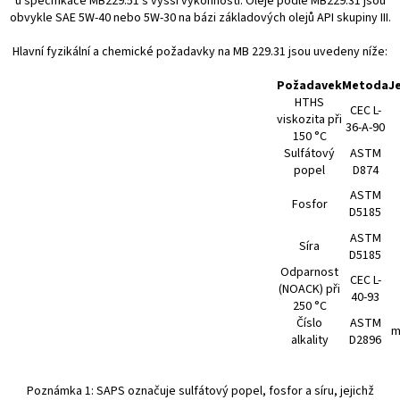
u specifikace MB229.51 s vyšší výkonností. Oleje podle MB229.31 jsou
obvykle SAE 5W-40 nebo 5W-30 na bázi základových olejů API skupiny III.
Hlavní fyzikální a chemické požadavky na MB 229.31 jsou uvedeny níže:
Požadavek
Metoda
J
HTHS
CEC L-
viskozita při
36-A-90
150 °C
Sulfátový
ASTM
popel
D874
ASTM
Fosfor
D5185
ASTM
Síra
D5185
Odparnost
CEC L-
(NOACK) při
40-93
250 °C
Číslo
ASTM
m
alkality
D2896
Poznámka 1: SAPS označuje sulfátový popel, fosfor a síru, jejichž