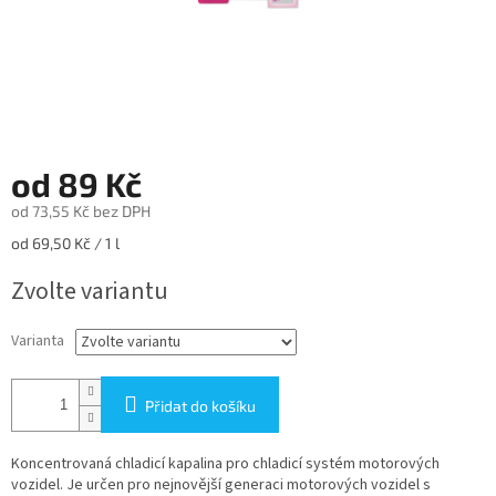
od
89 Kč
od
73,55 Kč
bez DPH
Měrná
od 69,50 Kč / 1 l
cena:
Zvolte variantu
Varianta
Přidat do košíku
Koncentrovaná chladicí kapalina pro chladicí systém motorových
vozidel. Je určen pro nejnovější generaci motorových vozidel s