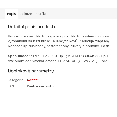
Popis
Diskuze
Značka
Detailní popis produktu
Koncentrovaná chladicí kapalina pro chladicí systém motorových v
vyrobenými na bázi hliníku a lehkých kovů. Zaručuje zlepšený přeno
Neobsahuje dusičnany, fosforečnany, silikáty a boritany. Poskytuj
Specifikace:
SRPS H.Z2.010 Tip 1; ASTM D3306/4985 Tip 1; SA
VW/Audi/Seat/Škoda/Porsche TL 774-D/F (G12/G12+); Ford WSS
Doplňkové parametry
Kategorie
:
Adeco
EAN
:
Zvolte variantu
Z
á
p