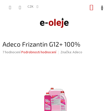
Přejít
NÁKUP
na
CZK
obsah
KOŠÍK
Adeco Frizantin G12+ 100%
Průměrné
7 hodnocení
Podrobnosti hodnocení
Značka:
Adeco
hodnocení
produktu
je
3,0
z
5
hvězdiček.