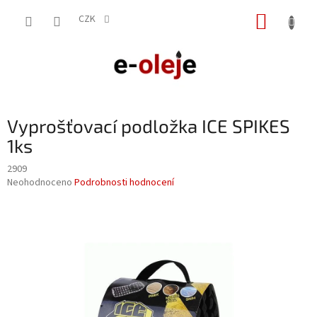
Přejít
NÁKUP
na
CZK
obsah
KOŠÍK
Vyprošťovací podložka ICE SPIKES
1ks
2909
Průměrné
Neohodnoceno
Podrobnosti hodnocení
hodnocení
produktu
je
0,0
z
5
hvězdiček.