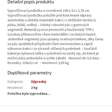
Detailní popis produktu
Vyprošťovací podložka o rozměrech 100 x 22 x 3,78 cm.
Vyprošťovací podložku položíte pod kola hnané nápravy
automobilu a získáte maximální trakci i v obtížném terénu (v
písku, blátě, sněhu). - Odolný robustní pás z gumových
segmentů. Materiál vysoce pevnostní a houževnatý TPR s
vysokou přilnavostí ke všem materiálům i za nízkých teplot.
Jednotlivé segmenty jsou spojeny ocelovým lankem, diky čemu
se pás spolehlivě přizpůsobí všem nerovnostem a zajistí
výbornou trakci i za výrazně ztížených podmínek. - Součástí
balení je nylonová taška s uzávěrem na suchý zip, do které je
možno pásy jednoduše a rychle zabalit. - Nosnost do 3,5 tuny. -
Rozměry: 100x22 cm - Hmotnost: 3,85 kg
Doplňkové parametry
Kategorie
:
Výprodej
Hmotnost
:
2 kg
Položka byla vyprodána…
Z