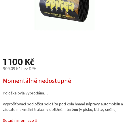
1 100 Kč
909,09 Kč bez DPH
Měrná
Momentálně nedostupné
cena:
Položka byla vyprodána…
Vyprošťovací podložku položíte pod kola hnané nápravy automobilu a
získáte maximální trakci i v obtížném terénu (v písku, blátě, sněhu).
Detailní informace