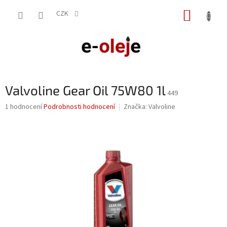
Přejít
NÁKUP
na
CZK
obsah
KOŠÍK
Valvoline Gear Oil 75W80 1l
449
Průměrné
1 hodnocení
Podrobnosti hodnocení
Značka:
Valvoline
hodnocení
produktu
je
5,0
z
5
hvězdiček.