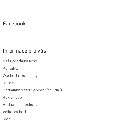
Z
á
p
a
Facebook
t
í
Informace pro vás
Naše prodejna Brno
Kontakty
Obchodní podmínky
Doprava
Podmínky ochrany osobních údajů
Reklamace
Hodnocení obchodu
Velkoobchod
Blog