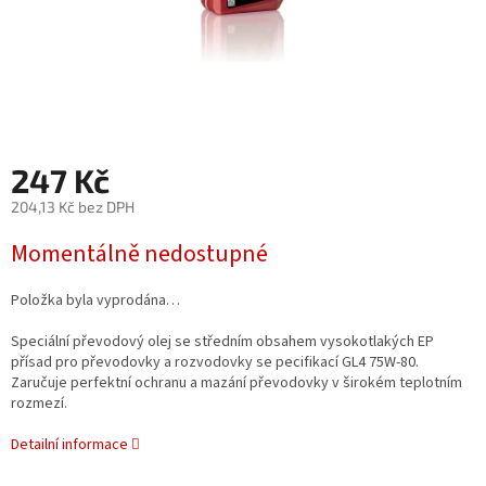
247 Kč
204,13 Kč bez DPH
Měrná
Momentálně nedostupné
cena:
Položka byla vyprodána…
Speciální převodový olej se středním obsahem vysokotlakých EP
přísad pro převodovky a rozvodovky se pecifikací GL4 75W-80.
Zaručuje perfektní ochranu a mazání převodovky v širokém teplotním
rozmezí.
Detailní informace