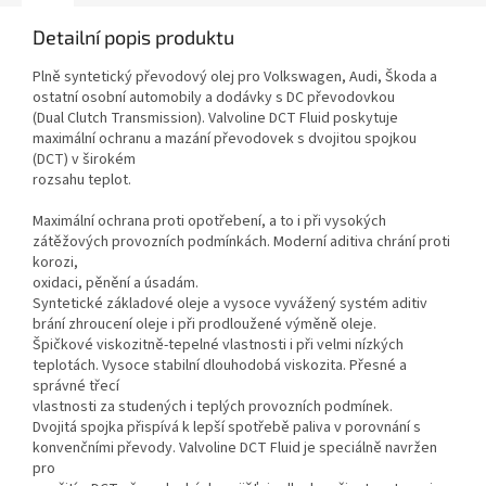
Detailní popis produktu
Plně syntetický převodový olej pro Volkswagen, Audi, Škoda a
ostatní osobní automobily a dodávky s DC převodovkou
(Dual Clutch Transmission). Valvoline DCT Fluid poskytuje
maximální ochranu a mazání převodovek s dvojitou spojkou
(DCT) v širokém
rozsahu teplot.
Maximální ochrana proti opotřebení, a to i při vysokých
zátěžových provozních podmínkách. Moderní aditiva chrání proti
korozi,
oxidaci, pěnění a úsadám.
Syntetické základové oleje a vysoce vyvážený systém aditiv
brání zhroucení oleje i při prodloužené výměně oleje.
Špičkové viskozitně-tepelné vlastnosti i při velmi nízkých
teplotách. Vysoce stabilní dlouhodobá viskozita. Přesné a
správné třecí
vlastnosti za studených i teplých provozních podmínek.
Dvojitá spojka přispívá k lepší spotřebě paliva v porovnání s
konvenčními převody. Valvoline DCT Fluid je speciálně navržen
pro