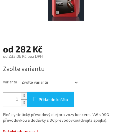
od
282 Kč
od
233,06 Kč
bez DPH
Měrná
Zvolte variantu
cena:
Varianta
Přidat do košíku
Plně syntetický převodový olej pro vozy koncernu VW s DSG
převodovkou a dodávky s DC převodovkou(dvojitá spojka).
Detailní informace