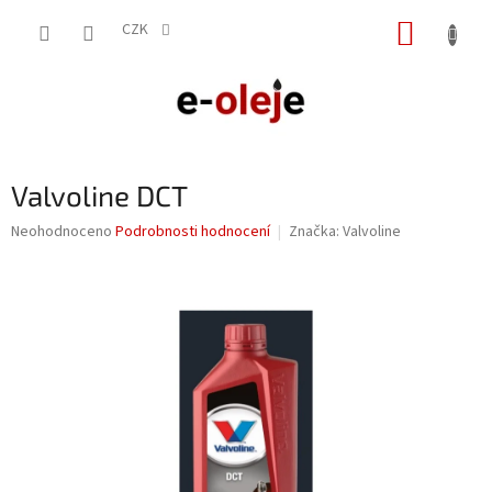
Přejít
NÁKUP
na
CZK
obsah
KOŠÍK
Valvoline DCT
Průměrné
Neohodnoceno
Podrobnosti hodnocení
Značka:
Valvoline
hodnocení
produktu
je
0,0
z
5
hvězdiček.