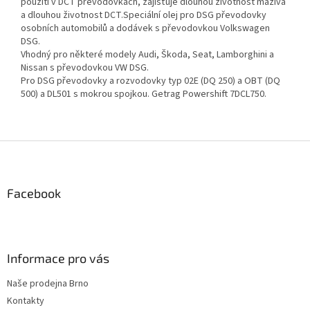
použití v DCT převodovkách, zajišťuje dlouhou životnost maziva
a dlouhou životnost DCT.Speciální olej pro DSG převodovky
osobních automobilů a dodávek s převodovkou Volkswagen
DSG.
Vhodný pro některé modely Audi, Škoda, Seat, Lamborghini a
Nissan s převodovkou VW DSG.
Pro DSG převodovky a rozvodovky typ 02E (DQ 250) a OBT (DQ
500) a DL501 s mokrou spojkou. Getrag Powershift 7DCL750.
Z
á
p
a
Facebook
t
í
Informace pro vás
Naše prodejna Brno
Kontakty