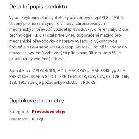
Detailní popis produktu
Vysoce výkonný plně syntetický převodový olej API GL-4/GL-5.
Určený pro mazání synchro či nesynchronizovaných
mechanických převodů vozidel (převodovky, diferenciály…) dle
technologie T.D.L. (Total Drive Line), doporučené mazivo pro
mechanické převodovky a nápravy vyžadující výkonnovou
úroveň API GL-4 nebo API GL-5 resp. API MT-1, rovněž vhodný do
mazacích systémů vybavených přídavným filtrem. Umožňuje
prodloužený výměnný interval.
Specifikace: API GL4/GL5,
MT-1, MACK GO-J, MAN 3343 typ SL MIL-
PRF-2105E, SCANIA STO 1 :0 ZF TE-ML 02B, 05B, 07A, 08, 12B, 16F,
17B, 19C, Splňuje požadavky RENAULT TRUCKS
Doplňkové parametry
Kategorie
:
Převodové oleje
Hmotnost
:
0.8 kg
Z