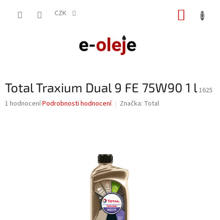
Přejít
NÁKUP
na
CZK
obsah
KOŠÍK
Total Traxium Dual 9 FE 75W90 1 l
1625
Průměrné
1 hodnocení
Podrobnosti hodnocení
Značka:
Total
hodnocení
produktu
je
5,0
z
5
hvězdiček.