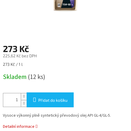
273 Kč
225,62 Kč bez DPH
Měrná
273 Kč / 1 l
cena:
Skladem
(12 ks)
Přidat do košíku
Vysoce výkonný plně syntetický převodový olej API GL-4/GL-5.
Detailní informace