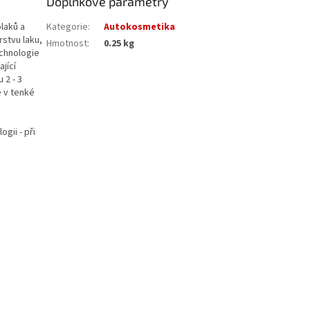
Doplňkové parametry
laků a
Kategorie
:
Autokosmetika
stvu laku,
Hmotnost
:
0.25 kg
echnologie
jící
 2 - 3
e v tenké
gii - při