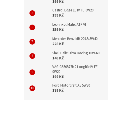
199 Kč
Castrol Edge LL IV FE 0W20
199 Kč
Leprinxol Matic ATF VI
159 Kč
Mercedes Benz MB 229.5 5W40
228 Kč
Shell Helix Ultra Racing 10W-60
149 Kč
VAG GS60577M2 Longlife IV FE
0W20
199 Kč
Ford Motorcraft A5 5W30
179 Kč
Z
á
p
a
t