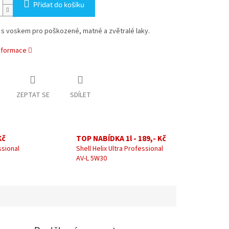
Přidat do košíku
 s voskem pro poškozené, matné a zvětralé laky.
informace
ZEPTAT SE
SDÍLET
Kč
TOP NABÍDKA 1l - 189,- Kč
ssional
Shell Helix Ultra Professional
AV-L 5W30