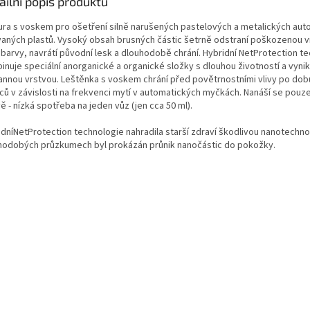
ailní popis produktu
tura s voskem pro ošetření silně narušených pastelových a metalických auto
vaných plastů. Vysoký obsah brusných částic šetrně odstraní poškozenou vr
í barvy, navrátí původní lesk a dlouhodobě chrání. Hybridní NetProtection t
nuje speciální anorganické a organické složky s dlouhou životností a vynika
annou vrstvou. Leštěnka s voskem chrání před povětrnostními vlivy po dobu
ců v závislosti na frekvenci mytí v automatických myčkách. Nanáší se pouz
ě - nízká spotřeba na jeden vůz (jen cca 50 ml).
dníNetProtection technologie nahradila starší zdraví škodlivou nanotechnolo
hodobých průzkumech byl prokázán průnik nanočástic do pokožky.