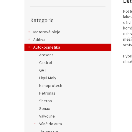
Det
Poli
Přeskočit
lako
Kategorie
kategorie
oživ
kombi
Motorové oleje
ochr
měsí
Aditiva
vrstv
Autokosmetika
Arexons
Hybri
dlou
Castrol
GAT
Liqui Moly
Nanoprotech
Petronas
Sheron
Sonax
Valvoline
Vůně do auta
Aroma car