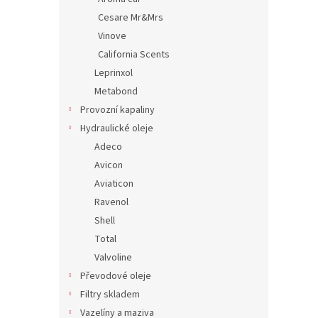
Cesare Mr&Mrs
Vinove
California Scents
Leprinxol
Metabond
Provozní kapaliny
Hydraulické oleje
Adeco
Avicon
Aviaticon
Ravenol
Shell
Total
Valvoline
Převodové oleje
Filtry skladem
Vazelíny a maziva