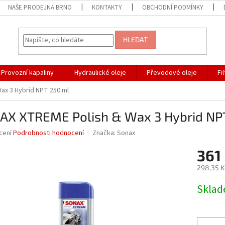
NAŠE PRODEJNA BRNO
KONTAKTY
OBCHODNÍ PODMÍNKY
HLEDAT
Provozní kapaliny
Hydraulické oleje
Převodové oleje
Fi
ax 3 Hybrid NPT 250 ml
AX XTREME Polish & Wax 3 Hybrid NP
né
cení
Podrobnosti hodnocení
Značka:
Sonax
ní
361
u
298,35 K
Měrná
Skla
cena:
ek.