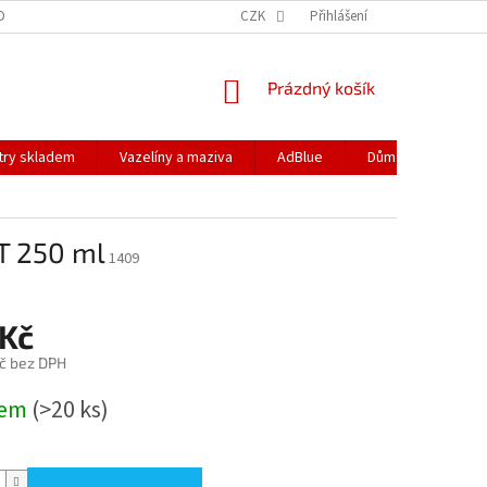
DOPRAVA
PODMÍNKY OCHRANY OSOBNÍCH ÚDAJŮ
CZK
Přihlášení
REKLAMACE
NÁKUPNÍ
Prázdný košík
KOŠÍK
ltry skladem
Vazelíny a maziva
AdBlue
Dům a zahrada
T 250 ml
1409
 Kč
č bez DPH
dem
(>20 ks)