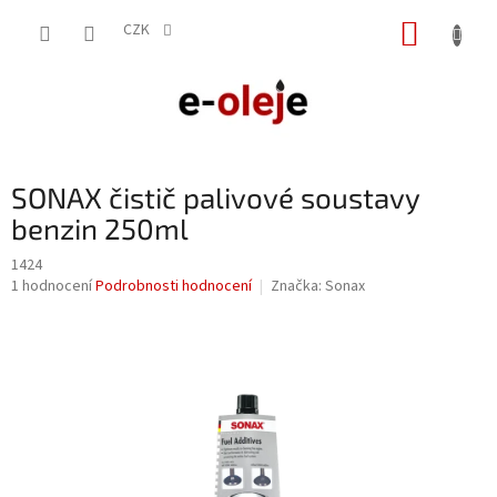
Přejít
NÁKUP
na
CZK
obsah
KOŠÍK
SONAX čistič palivové soustavy
benzin 250ml
1424
Průměrné
1 hodnocení
Podrobnosti hodnocení
Značka:
Sonax
hodnocení
produktu
je
5,0
z
5
hvězdiček.