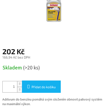
202 Kč
166,94 Kč bez DPH
Měrná
Skladem
(>20 ks)
cena:
Přidat do košíku
Aditivum do benzínu pomáhá svým složením obnovit palivový systém
na maximální výkon.