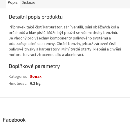
Popis
Diskuze
Detailní popis produktu
Přípravek také čistí karburátor, sání ventilů, sání oběžných kol a
průchodů a hlav pístů. Může být použit se všemi druhy benzínů.
Je vhodný pro všechny komponenty palivového systému a
odstraňuje silné usazeniny. Chrání benzín, jelikož zároveň čistí
palivové trysky a karburátory. Mírní tvrdé starty, klepání a chvění
motoru. Navrací ztracenou sílu a akceleraci.
Doplňkové parametry
Kategorie
:
Sonax
Hmotnost
:
0.2 kg
Z
á
p
a
Facebook
t