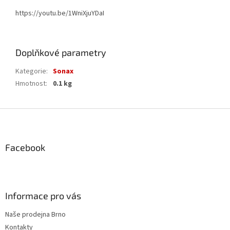
https://youtu.be/1WniXjuYDaI
Doplňkové parametry
Kategorie
:
Sonax
Hmotnost
:
0.1 kg
Z
á
p
a
Facebook
t
í
Informace pro vás
Naše prodejna Brno
Kontakty