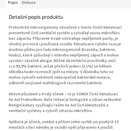
Popis
Diskuze
Detailní popis produktu
Probiotické mikroorganismy obsažené v tomto čističi klimatizací
preventivně čistí ventilační systém a vytvářejí novou mikroflóru
bez zápachu. Přípravek trvale odstraňuje nepříjemné pachy, je
vhodný pro nová i používaná vozidla. Klimatizace vašeho vozu je
úrodnou půdou pro řadu mikroorganismů (kvasinky, bakterie,
houby), které způsobují v interiéru nepříjemný zápach a mohou
vyvolat i závažné alergie. Běžné dezinfekční prostředky zničí
cca 99,9% bakterií, avšak přeživší jedinci (0,1%) se během
několika hodin rozmnoží zpět na miliony. V důsledku toho se
mohou vytvořit extrémně nebezpečné bakteriální mutace,
odborně nazývané multidrogově rezistentní bakterie.
Aktivní působení a trvalý účinek – to je SONAX Čistič klimatizací
Air Aid Probiotikum. Naše řešení je biologické a zdraví neškodné.
Benigní kultury využívající režim Air Aid čistí klimatizační a
ventilační systémy a vytvoří zdravou mikroflóru.
Aplikace je účinná, snadná a přitom velmi rychlá: po pouhých 10
minutách a bez námahy je vozidlo opět připraveno k použití.