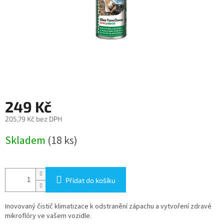
249 Kč
205,79 Kč bez DPH
Měrná
Skladem
(18 ks)
cena:
Přidat do košíku
Inovovaný čistič klimatizace k odstranění zápachu a vytvoření zdravé
mikroflóry ve vašem vozidle.