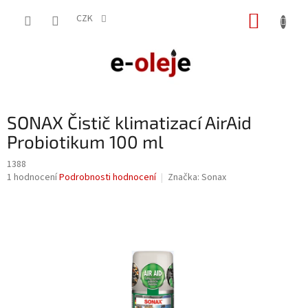
Přejít
NÁKUP
na
CZK
obsah
KOŠÍK
SONAX Čistič klimatizací AirAid
Probiotikum 100 ml
1388
Průměrné
1 hodnocení
Podrobnosti hodnocení
Značka:
Sonax
hodnocení
produktu
je
5,0
z
5
hvězdiček.