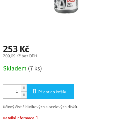
253 Kč
209,09 Kč bez DPH
Měrná
Skladem
(7 ks)
cena:
Přidat do košíku
Účinný čistič hliníkových a ocelových disků.
Detailní informace