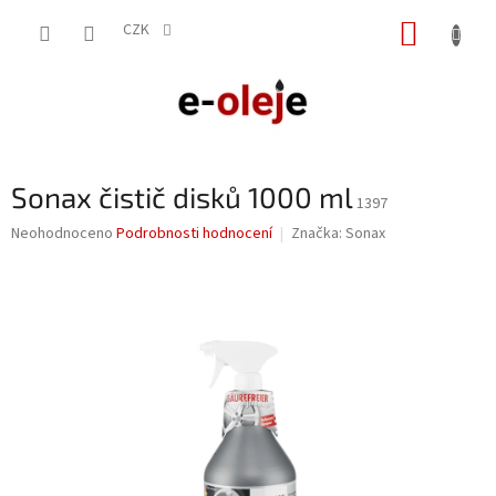
Přejít
NÁKUP
na
CZK
obsah
KOŠÍK
Sonax čistič disků 1000 ml
1397
Průměrné
Neohodnoceno
Podrobnosti hodnocení
Značka:
Sonax
hodnocení
produktu
je
0,0
z
5
hvězdiček.