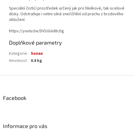
Speciální čistící prostředek určený jak pro hliníkové, tak ocelové
disky. Odstraňuje i velmi silná znečištění od prachu z brzdového
obložení.
https://youtu.be/DVSGUid8cDg
Doplňkové parametry
Kategorie
:
Sonax
Hmotnost
:
0.8 kg
Z
á
p
a
Facebook
t
í
Informace pro vás