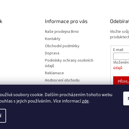
k
Informace pro vás
Odebíra
Naše prodejna Brno
Vložte svů
produktech
Kontakty
Obchodní podmínky
E-mail
Doprava
Podmínky ochrany osobních
Vložením
údajů
údajů
Reklamace
Hodnocení obchodu
PŘIHL
Velkoobchod
oužívá soubory cookie. Dalším procházením tohoto webu
Blog
ouhlas s jejich používáním.. Více informací
zde
.
í