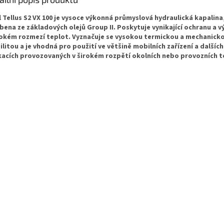
l Tellus S2 VX 100 je vysoce výkonná průmyslová hydraulická kapalina,
bena ze základových olejů Group II. Poskytuje vynikající ochranu a 
rokém rozmezí teplot. Vyznačuje se vysokou termickou a mechanick
ilitou a je vhodná pro použití ve většině mobilních zařízení a dalších
kacích provozovaných v širokém rozpětí okolních nebo provozních t