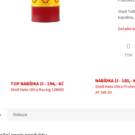
Položka 
Shell Tel
kapalina,
Detailní 
TISK
NABÍDKA 1l - 183,- 
TOP NABÍDKA 1l - 194,- Kč
Shell Helix Ultra Profe
Shell Helix Ultra Racing 10W60
AF 5W-30
s
Diskuze
ailní popis produktu