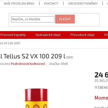
NAŠE PRODEJNA BRNO
KONTAKTY
OBCHODNÍ PODMÍNKY
HLEDAT
Provozní kapaliny
Hydraulické oleje
Převodové oleje
Fi
S2 VX 100 209 l
l Tellus S2 VX 100 209 l
2600
né
noceno
Podrobnosti hodnocení
Značka:
Shell
ní
24 
u
20 365,2
Měrná
117,90 Kč 
cena:
ek.
Momen