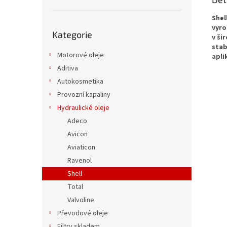
Shel
Přeskočit
vyro
Kategorie
kategorie
v ši
stab
Motorové oleje
apli
Aditiva
Autokosmetika
Provozní kapaliny
Hydraulické oleje
Adeco
Avicon
Aviaticon
Ravenol
Shell
Total
Valvoline
Převodové oleje
Filtry skladem