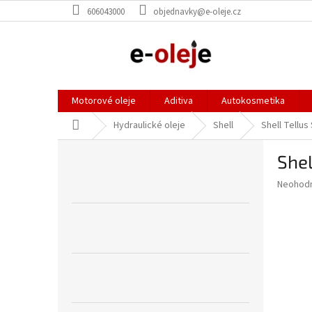
Přejít
606043000
objednavky@e-oleje.cz
na
obsah
Motorové oleje
Aditiva
Autokosmetika
Domů
Hydraulické oleje
Shell
Shell Tellus 
P
Shel
o
s
Průměr
Neohod
t
hodnoce
r
produkt
a
je
0,0
n
z
n
5
í
hvězdič
p
a