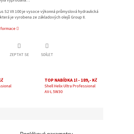
byla vyprodána…
lus S2 VX 100 je vysoce výkonná průmyslová hydraulická
 která je vyrobena ze základových olejů Group II.
informace
ZEPTAT SE
SDÍLET
Kč
TOP NABÍDKA 1l - 189,- Kč
ssional
Shell Helix Ultra Professional
AV-L 5W30
Doplňkové parametry