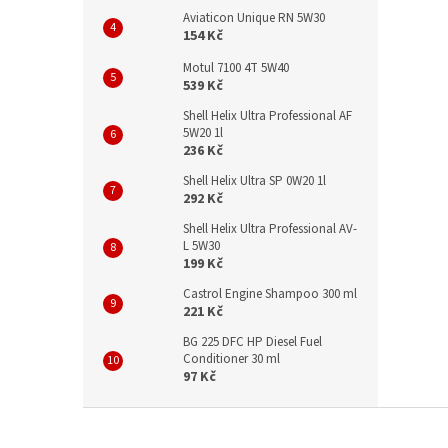
Aviaticon Unique RN 5W30
154 Kč
Motul 7100 4T 5W40
539 Kč
Shell Helix Ultra Professional AF
5W20 1l
236 Kč
Shell Helix Ultra SP 0W20 1l
292 Kč
Shell Helix Ultra Professional AV-
L 5W30
199 Kč
Castrol Engine Shampoo 300 ml
221 Kč
BG 225 DFC HP Diesel Fuel
Conditioner 30 ml
97 Kč
Z
á