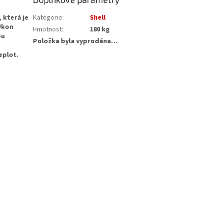
 která je
Kategorie
:
Shell
výkon
Hmotnost
:
180 kg
ou
Položka byla vyprodána…
eplot.