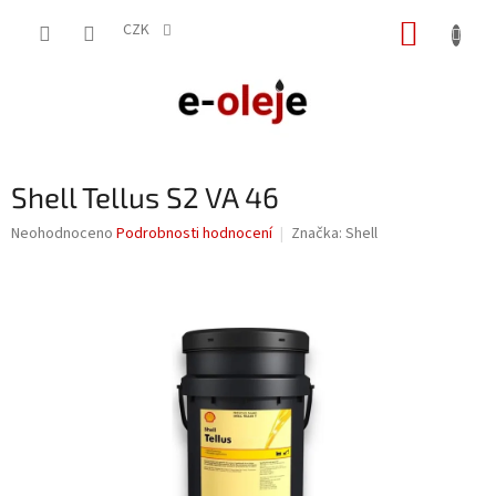
Přejít
NÁKUP
na
CZK
obsah
KOŠÍK
Shell Tellus S2 VA 46
Průměrné
Neohodnoceno
Podrobnosti hodnocení
Značka:
Shell
hodnocení
produktu
je
0,0
z
5
hvězdiček.