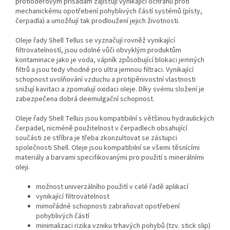
protioděrovým přísadám zajišťují vynikající ochranu proti
mechanickému opotřebení pohyblivých částí systémů (písty,
čerpadla) a umožňují tak prodloužení jejich životnosti.
Oleje řady Shell Tellus se vyznačují rovněž vynikající
filtrovatelností, jsou odolné vůči obvyklým produktům
kontaminace jako je voda, vápník způsobující blokaci jemných
filtrů a jsou tedy vhodné pro ultra jemnou filtraci. Vynikající
schopnost uvolňování vzduchu a protipěnivostní vlastnosti
snižují kavitaci a zpomalují oxidaci oleje. Díky svému složení je
zabezpečena dobrá deemulgační schopnost.
Oleje řady Shell Tellus jsou kompatibilní s většinou hydraulických
čerpadel, nicméně použitelnost v čerpadlech obsahující
součásti ze stříbra je třeba zkonzultovat se zástupci
společnosti Shell. Oleje jsou kompatibilní se všemi těsnícími
materiály a barvami specifikovanými pro použití s minerálními
oleji.
možnost univerzálního použití v celé řadě aplikací
vynikající filtrovatelnost
mimořádné schopnosti zabraňovat opotřebení
pohyblivých částí
minimalizaci rizika vzniku trhavých pohybů (tzv. stick slip)