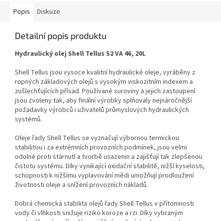
Popis
Diskuze
Detailní popis produktu
Hydraulický olej Shell Tellus S2 VA 46, 20L
Shell Tellus jsou vysoce kvalitní hydraulické oleje, vyráběny z
ropných základových olejů s vysokým viskozitním indexem a
zušlechťujících přísad. Používané suroviny a jejich zastoupení
jsou zvoleny tak, aby finální výrobky splňovaly nejnáročnější
požadavky výrobců i uživatelů průmyslových hydraulických
systémů.
Oleje řady Shell Tellus se vyznačují výbornou termickou
stabilitou i za extrémních provozních podmínek, jsou velmi
odolné proti stárnutí a tvorbě usazenin a zajišťují tak zlepšenou
čistotu systému. Díky vynikající oxidační stabilitě, nižší kyselosti,
schopnosti k nižšímu vyplavování mědi umožňují prodloužení
životnosti oleje a snížení provozních nákladů.
Dobrá chemická stabilita olejů řady Shell Tellus v přítomnosti
vody či vlhkosti snižuje riziko koroze a rzi. Díky vybraným