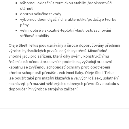
výbornou oxidační a termickou stabilitu/odolnost vůči
stárnutí
dobrou odlučivost vody
výbornou deemulgační charakteristiku/potlačuje tvorbu
pěny
velmi dobré viskozitně-teplotní vlastnosti/zachování
střihové stability
Oleje Shell Tellus jsou uznávány a široce doporučovány předními
výrobci hydraulických prvků i celých systémů. Mimořádně
vhodné jsou pro zařízení, která díky svému konstrukčnímu
řešení a náročnosti pracovních podmínek, vyžadují pracovní
kapalinu se zvýšenou schopností ochrany proti opotřebení
a/nebo schopností přenášet extrémní tlaky. Oleje Shell Tellus
lze použít také pro mazání kluzných a valivých ložisek, uplatnění
nacházejí i při mazání některých ozubených převodů v souladu s
doporučením výrobce strojního zařízení.
Z
á
p