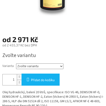
od
2 971 Kč
od
2 455,37 Kč
bez DPH
Měrná
Zvolte variantu
cena:
Varianta
Přidat do košíku
Olej hydraulický, balení 20 litrů, specifikace: ISO VG 46, DENISON HF-0,
DENISON HF-1, DENISON HF-2, Eaton (Vickers) M-2950 S, Eaton (Vickers) I-
286 S, HLP dle DIN 51524 díl 2, ISO 11158, GM LS/2, AFNOR NF-E 48-603,
Mannesman Rexroth RE 90 220-1