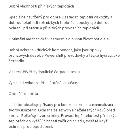
Dobré vlastnosti při nízkých teplotách
Speciálně navržený pro dobré vlastnosti teplotní viskozity a
dobrou tekutostí i při nízkých teplotách, poskytuje dobrou
ochranu při startu a při nízkých provozních teplotách.
Optimální mechanické vlastnosti a dlouhou životnost oleje
Dobrá ochrana kritických komponent, jako jsou spojky
bronzových desek v Powershift převodovky a těžké hydraulické
čerpadlo.
Vickers 35V25-hydraulické čerpadlo testu
Vynikající výkon v této náročné zkoušce.
Oxidační stabilita
Inhibitor obsahuje přísady pro kontrolu oxidaci a minimalizaci
tvorby usazenin. Ochrana železných a neželezných kovů před
korozí. Potlačuje tvorbu pěny. Provádí lepší tekutost při nízkých
teplotách do vyšší účinností začít od chladu, zvláště když
ochrana proti opotřebení.