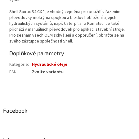
Shell Spirax S4 CX * je vhodný zejména pro použití v řazením
převodovky mokrýma spojkou a brzdová obložení a jejich
hydraulických systémů, např. Caterpillar a Komatsu. Je také
přichází v manuálních převodovek pro aplikaci stavební stroje.
Pro seznam všech OEM schválení a doporučení, obraťte se na
svého zástupce společnosti Shell.
Doplňkové parametry
Kategorie
:
Hydraulické oleje
EAN
:
Zvolte variantu
Z
á
p
a
Facebook
t
í