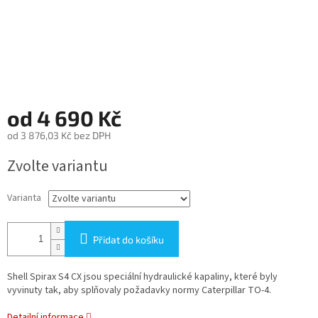
od
4 690 Kč
od
3 876,03 Kč
bez DPH
Měrná
Zvolte variantu
cena:
Varianta
Přidat do košíku
Shell Spirax S4 CX jsou speciální hydraulické kapaliny, které byly
vyvinuty tak, aby splňovaly požadavky normy Caterpillar TO-4.
Detailní informace