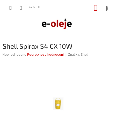
Přejít
NÁKUP
na
CZK
obsah
KOŠÍK
Shell Spirax S4 CX 10W
Průměrné
Neohodnoceno
Podrobnosti hodnocení
Značka:
Shell
hodnocení
produktu
je
0,0
z
5
hvězdiček.