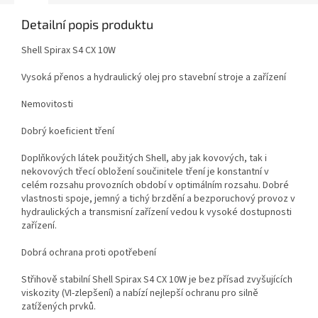
Detailní popis produktu
Shell Spirax S4 CX 10W
Vysoká přenos a hydraulický olej pro stavební stroje a zařízení
Nemovitosti
Dobrý koeficient tření
Doplňkových látek použitých Shell, aby jak kovových, tak i
nekovových třecí obložení součinitele tření je konstantní v
celém rozsahu provozních období v optimálním rozsahu. Dobré
vlastnosti spoje, jemný a tichý brzdění a bezporuchový provoz v
hydraulických a transmisní zařízení vedou k vysoké dostupnosti
zařízení.
Dobrá ochrana proti opotřebení
Střihově stabilní Shell Spirax S4 CX 10W je bez přísad zvyšujících
viskozity (VI-zlepšení) a nabízí nejlepší ochranu pro silně
zatížených prvků.