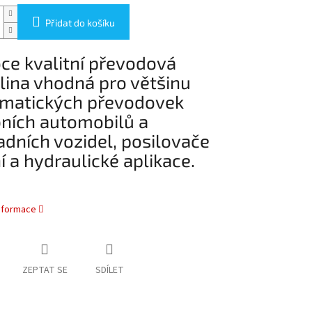
Přidat do košíku
ce kvalitní převodová
lina vhodná pro většinu
matických převodovek
ních automobilů a
adních vozidel, posilovače
í a hydraulické aplikace.
informace
ZEPTAT SE
SDÍLET