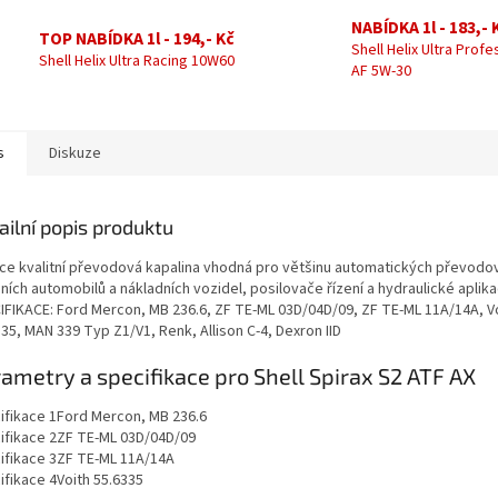
NABÍDKA 1l - 183,- 
TOP NABÍDKA 1l - 194,- Kč
Shell Helix Ultra Profe
Shell Helix Ultra Racing 10W60
AF 5W-30
s
Diskuze
ailní popis produktu
ce kvalitní převodová kapalina vhodná pro většinu automatických převodo
ích automobilů a nákladních vozidel, posilovače řízení a hydraulické aplika
IFIKACE: Ford Mercon, MB 236.6, ZF TE-ML 03D/04D/09, ZF TE-ML 11A/14A, V
35, MAN 339 Typ Z1/V1, Renk, Allison C-4, Dexron IID
ametry a specifikace pro Shell Spirax S2 ATF AX
ifikace 1
Ford Mercon, MB 236.6
ifikace 2
ZF TE-ML 03D/04D/09
ifikace 3
ZF TE-ML 11A/14A
ifikace 4
Voith 55.6335