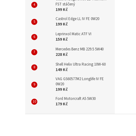
FST stáčený
199 Kč
Castrol Edge LL IV FE 0W20
199 Kč
Leprinxol Matic ATF VI
159 Kč
Mercedes Benz MB 229.5 5W40
228 Kč
Shell Helix Ultra Racing 10W-60
149 Kč
VAG GS60577M2 Longlife IV FE
0W20
199 Kč
Ford Motorcraft A5 5W30
179 Kč
Z
á
p