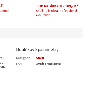
Kč
TOP NABÍDKA 1l - 189,- Kč
ssional
Shell Helix Ultra Professional
AV-L 5W30
Doplňkové parametry
vek
Kategorie
:
Shell
ce.
EAN
:
Zvolte variantu
oith