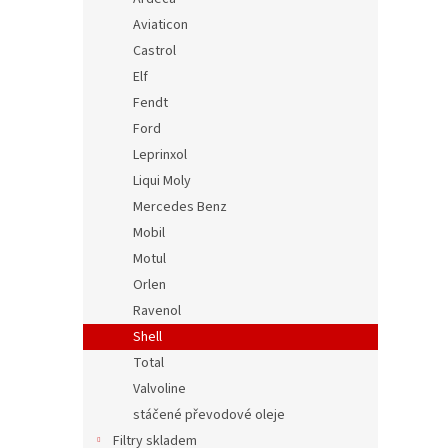
Aviaticon
Castrol
Elf
Fendt
Ford
Leprinxol
Liqui Moly
Mercedes Benz
Mobil
Motul
Orlen
Ravenol
Shell
Total
Valvoline
stáčené převodové oleje
Filtry skladem