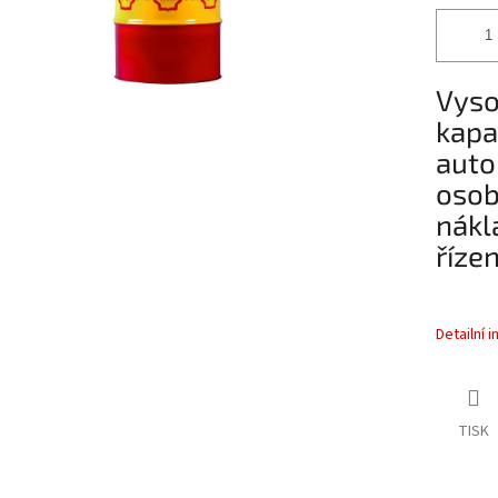
Vyso
kapa
auto
osob
nákl
řízen
Detailní 
TISK