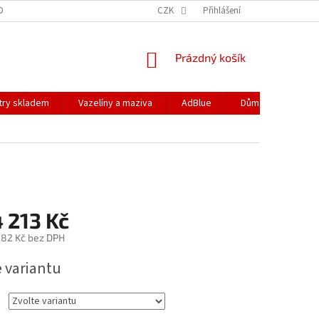
DOPRAVA
PODMÍNKY OCHRANY OSOBNÍCH ÚDAJŮ
CZK
Přihlášení
REKLAMACE
NÁKUPNÍ
Prázdný košík
KOŠÍK
ltry skladem
Vazelíny a maziva
AdBlue
Dům a zahrada
 213 Kč
,82 Kč
bez DPH
e variantu