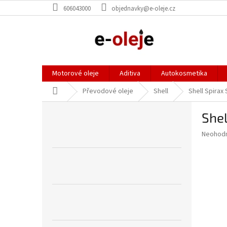
Přejít
606043000
objednavky@e-oleje.cz
na
obsah
Motorové oleje
Aditiva
Autokosmetika
Domů
Převodové oleje
Shell
Shell Spirax
P
Shel
o
s
Průměr
Neohod
t
hodnoce
r
produkt
a
je
0,0
n
z
n
5
í
hvězdič
p
a