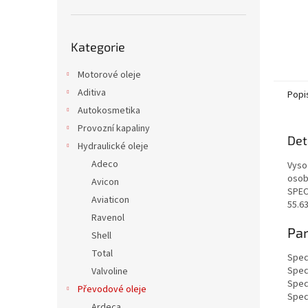
Přeskočit
Kategorie
kategorie
Motorové oleje
Aditiva
Popi
Autokosmetika
Provozní kapaliny
Det
Hydraulické oleje
Adeco
Vyso
osobn
Avicon
SPEC
Aviaticon
55.63
Ravenol
Par
Shell
Total
Spec
Spec
Valvoline
Spec
Převodové oleje
Spec
Ardeca