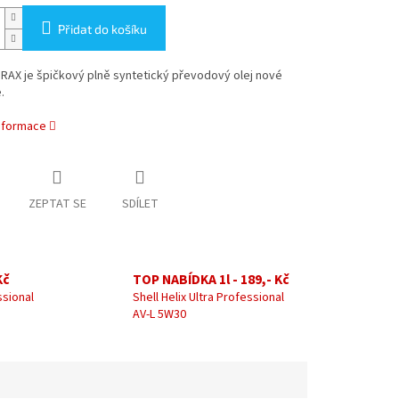
Přidat do košíku
RAX je špičkový plně syntetický převodový olej nové
.
informace
ZEPTAT SE
SDÍLET
Kč
TOP NABÍDKA 1l - 189,- Kč
ssional
Shell Helix Ultra Professional
AV-L 5W30