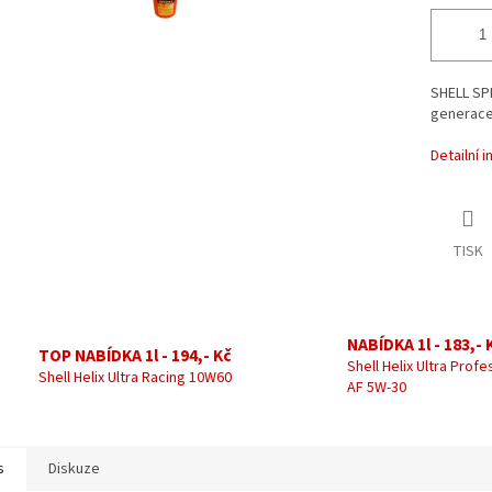
SHELL SPI
generace
Detailní 
TISK
NABÍDKA 1l - 183,- 
TOP NABÍDKA 1l - 194,- Kč
Shell Helix Ultra Profe
Shell Helix Ultra Racing 10W60
AF 5W-30
s
Diskuze