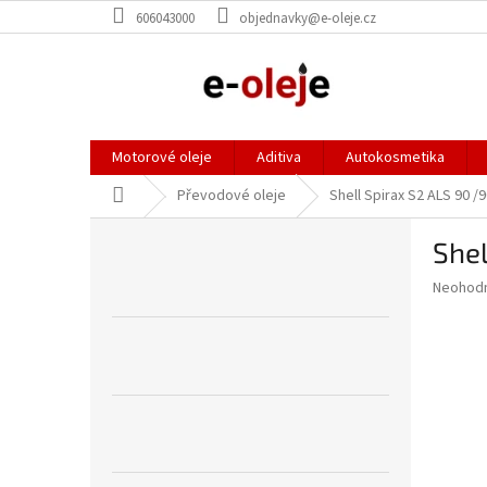
Přejít
606043000
objednavky@e-oleje.cz
na
obsah
Motorové oleje
Aditiva
Autokosmetika
Domů
Převodové oleje
Shell Spirax S2 ALS 90 /
P
Shel
o
s
Průměr
Neohod
t
hodnoce
r
produkt
a
je
0,0
n
z
n
5
í
hvězdič
p
a