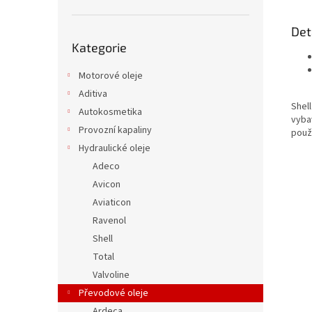
Det
Přeskočit
Kategorie
kategorie
Motorové oleje
Aditiva
Shell
Autokosmetika
vyba
Provozní kapaliny
použ
Hydraulické oleje
Adeco
Avicon
Aviaticon
Ravenol
Shell
Total
Valvoline
Převodové oleje
Ardeca