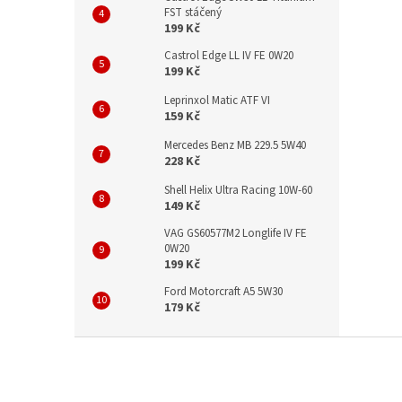
FST stáčený
199 Kč
Castrol Edge LL IV FE 0W20
199 Kč
Leprinxol Matic ATF VI
159 Kč
Mercedes Benz MB 229.5 5W40
228 Kč
Shell Helix Ultra Racing 10W-60
149 Kč
VAG GS60577M2 Longlife IV FE
0W20
199 Kč
Ford Motorcraft A5 5W30
179 Kč
Z
á
p