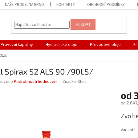
NAŠE PRODEJNA BRNO
KONTAKTY
OBCHODNÍ PODMÍNKY
HLEDAT
Provozní kapaliny
Hydraulické oleje
Převodové oleje
Fi
90LS/
l Spirax S2 ALS 90 /90LS/
né
noceno
Podrobnosti hodnocení
Značka:
Shell
ní
od
3
u
od
2 647,
Měrná
Zvolt
cena:
ek.
Varianta