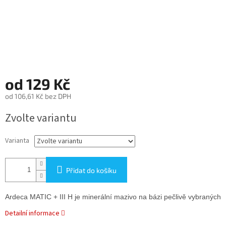
od
129 Kč
od
106,61 Kč
bez DPH
Měrná
Zvolte variantu
cena:
Varianta
Přidat do košíku
Ardeca MATIC + III H je minerální mazivo na bázi pečlivě vybraných 
Detailní informace