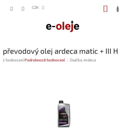
Přejít
NÁKUP
na
CZK
obsah
KOŠÍK
převodový olej ardeca matic + III H
Průměrné
1 hodnocení
Podrobnosti hodnocení
Značka:
Ardeca
hodnocení
produktu
je
5,0
z
5
hvězdiček.