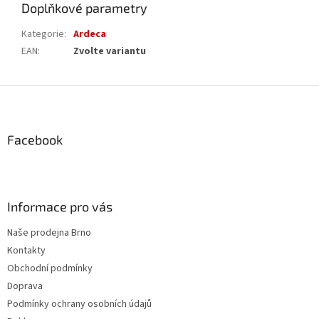
Doplňkové parametry
Kategorie
:
Ardeca
EAN
:
Zvolte variantu
Z
á
p
a
Facebook
t
í
Informace pro vás
Naše prodejna Brno
Kontakty
Obchodní podmínky
Doprava
Podmínky ochrany osobních údajů