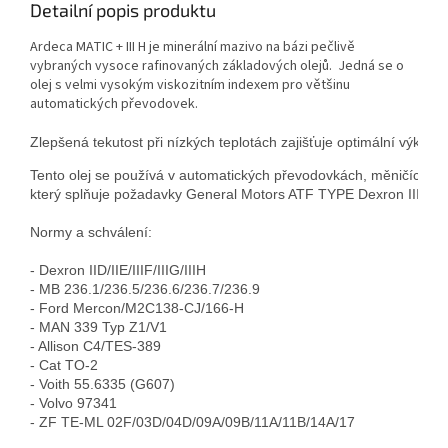
Detailní popis produktu
Ardeca MATIC + III H je minerální mazivo na bázi pečlivě
vybraných vysoce rafinovaných základových olejů.
Jedná se o
olej s velmi vysokým viskozitním indexem pro většinu
automatických převodovek.
Zlepšená tekutost při nízkých teplotách zajišťuje optimální výkon
Tento olej se používá v automatických převodovkách, měničích toč
který splňuje požadavky General Motors ATF TYPE Dexron III neb
Normy a schválení:
- Dexron IID/IIE/IIIF/IIIG/IIIH
- MB 236.1/236.5/236.6/236.7/236.9
- Ford Mercon/M2C138-CJ/166-H
- MAN 339 Typ Z1/V1
- Allison C4/TES-389
- Cat TO-2
- Voith 55.6335 (G607)
- Volvo 97341
- ZF TE-ML 02F/03D/04D/09A/09B/11A/11B/14A/17