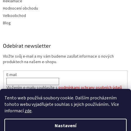
Reklamace
Hodnocení obchodu
Velkoobchod
Blog
Odebírat newsletter
Vložte svůj e-mail a my vám budeme zasílat informace o nových
produktech na našem e-shopu.
E-mail
Vložením e-mailu souhlasíte s
podmínkami ochrany osobních údajů
Tento web používá soubory cookie. Dalším procházením
PŘIHLÁSIT SE
tohoto webu vyjadřujete souhlas s jejich používáním.. Více
informací
zde
.
Nastavení
Vytvořil Shoptet