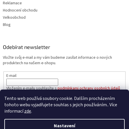
Reklamace
Hodnocení obchodu
Velkoobchod
Blog
Odebírat newsletter
Vložte svůj e-mail a my vám budeme zasílat informace o nových
produktech na našem e-shopu.
E-mail
Vložením e-mailu souhlasíte s
podmínkami ochrany osobních údajů
Tento web používá soubory cookie. Dalším procházením
PŘIHLÁSIT SE
tohoto webu vyjadřujete souhlas s jejich používáním.. Více
informací
zde
.
Nastavení
Vytvořil Shoptet