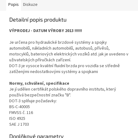
Popis
Diskuze
Detailní popis produktu
VÝPRODEJ - DATUM VÝROBY 2013 !!!!!!
Je určena pro hydraulické brzdové systémy a spojky
automobilů, nákladních automobilů, autobusů, přívěsů,
motocyklů, bateriových elektrických vozíků atd. jak je uvedeno v
uživatelských příručkách zařízení.
DOT-3 je vysoce kvalitní fluidní brzda pro vozidla se středně
zatíženými nedostatkovými systémy a spojkami
Normy, schválení, specifikace
Je jí udělen certifikát polského dopravního institutu, který
používá bezpečnostní značku "B".
DOT-3 splňuje požadavky:
BS-C-40005
FMVSS č. 116
ISO 4925
SAE J 1703
Doplňkové parametry