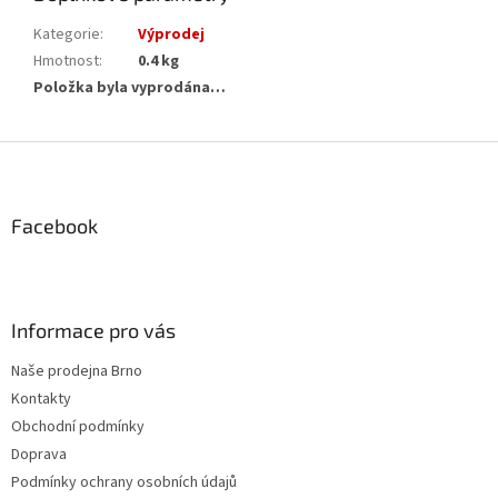
Kategorie
:
Výprodej
Hmotnost
:
0.4 kg
Položka byla vyprodána…
Z
á
p
a
Facebook
t
í
Informace pro vás
Naše prodejna Brno
Kontakty
Obchodní podmínky
Doprava
Podmínky ochrany osobních údajů