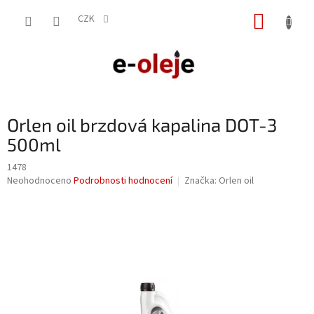
Přejít
NÁKUP
na
CZK
obsah
KOŠÍK
Orlen oil brzdová kapalina DOT-3
500ml
1478
Průměrné
Neohodnoceno
Podrobnosti hodnocení
Značka:
Orlen oil
hodnocení
produktu
je
0,0
z
5
hvězdiček.