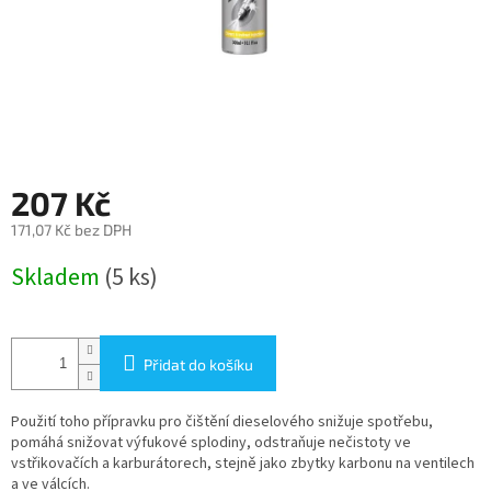
207 Kč
171,07 Kč bez DPH
Měrná
Skladem
(5 ks)
cena:
Přidat do košíku
Použití toho přípravku pro čištění dieselového snižuje spotřebu,
pomáhá snižovat výfukové splodiny, odstraňuje nečistoty ve
vstřikovačích a karburátorech, stejně jako zbytky karbonu na ventilech
a ve válcích.