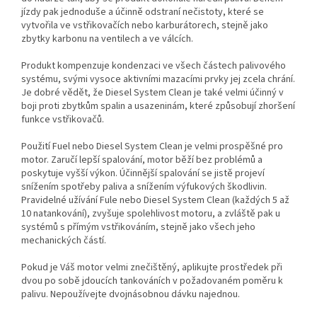
jízdy pak jednoduše a účinně odstraní nečistoty, které se
vytvořila ve vstřikovačích nebo karburátorech, stejně jako
zbytky karbonu na ventilech a ve válcích.
Produkt kompenzuje kondenzaci ve všech částech palivového
systému, svými vysoce aktivními mazacími prvky jej zcela chrání.
Je dobré vědět, že Diesel System Clean je také velmi účinný v
boji proti zbytkům spalin a usazeninám, které způsobují zhoršení
funkce vstřikovačů.
Použití Fuel nebo Diesel System Clean je velmi prospěšné pro
motor. Zaručí lepší spalování, motor běží bez problémů a
poskytuje vyšší výkon. Účinnější spalování se jistě projeví
snížením spotřeby paliva a snížením výfukových škodlivin.
Pravidelné užívání Fule nebo Diesel System Clean (každých 5 až
10 natankování), zvyšuje spolehlivost motoru, a zvláště pak u
systémů s přímým vstřikováním, stejně jako všech jeho
mechanických částí.
Pokud je Váš motor velmi znečištěný, aplikujte prostředek při
dvou po sobě jdoucích tankováních v požadovaném poměru k
palivu. Nepoužívejte dvojnásobnou dávku najednou.