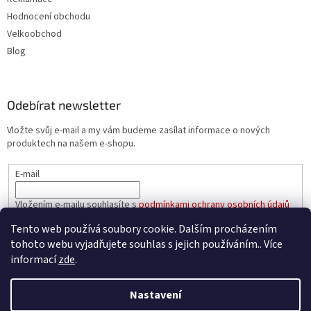
Hodnocení obchodu
Velkoobchod
Blog
Odebírat newsletter
Vložte svůj e-mail a my vám budeme zasílat informace o nových
produktech na našem e-shopu.
E-mail
Vložením e-mailu souhlasíte s
podmínkami ochrany osobních údajů
Tento web používá soubory cookie. Dalším procházením
PŘIHLÁSIT SE
tohoto webu vyjadřujete souhlas s jejich používáním.. Více
informací
zde
.
Nastavení
Vytvořil Shoptet