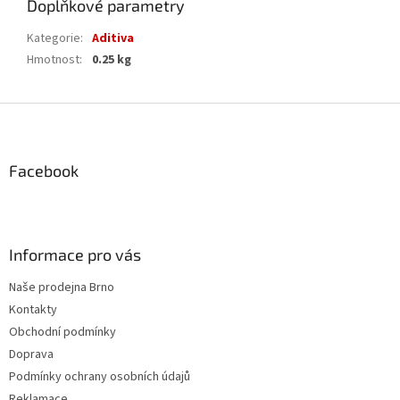
Doplňkové parametry
Kategorie
:
Aditiva
Hmotnost
:
0.25 kg
Z
á
p
a
Facebook
t
í
Informace pro vás
Naše prodejna Brno
Kontakty
Obchodní podmínky
Doprava
Podmínky ochrany osobních údajů
Reklamace