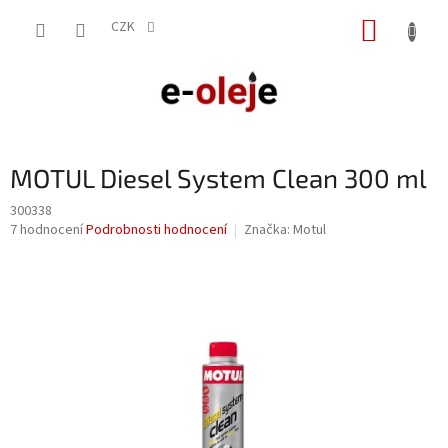
Přejít
NÁKUP
na
CZK
obsah
KOŠÍK
MOTUL Diesel System Clean 300 ml
300338
Průměrné
7 hodnocení
Podrobnosti hodnocení
Značka:
Motul
hodnocení
produktu
je
4,7
z
5
hvězdiček.