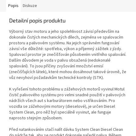
Popis
Diskuze
Detailní popis produktu
Výborný stav motoru a jeho spolehlivost závisí především na
dokonale čistých mechanických dílech, zejména ve spalovacím
prostoru a palivovém systému. Na jejich správném fungování
závisí vše důležité: spotřeba, výkon a příjemný zážitek z jízdy.
Spalovací prostor je znečišťován působením vnitřního spalování.
Dalším důvodem je voda v palivu obsažená (nedokonalé
spalování). To jsou příčiny zvyšování množství emisí
(znečišťujících látek), které mohou dosáhnout takové úrovně, že
vůz nevyhoví požadavkům technické kontroly (STK).
K vyřešení tohoto problému u zážehových motorů vyvinul Motul
čistič palivového systému pro velmi snadné použití v palivových
nádržích všech aut s karburátorem nebo vstřikováním. Pro
vozidla se zážehovými motory (dieselové), je určen Diesel
System Clean, pro něž byl speciálně vyvinut, ale funguje
naprosto stejným způsobem.
Před natankováním stačí nalít dávku System Clean Diesel Clean
do nádrže tak, aby se produkt dokonale naředil paliva. Během