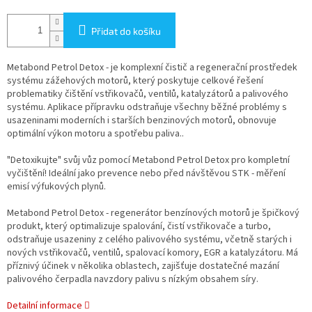
Přidat do košíku
Metabond Petrol Detox - je komplexní čistič a regenerační prostředek
systému zážehových motorů, který poskytuje celkové řešení
problematiky čištění vstřikovačů, ventilů, katalyzátorů a palivového
systému. Aplikace přípravku odstraňuje všechny běžné problémy s
usazeninami moderních i starších benzinových motorů, obnovuje
optimální výkon motoru a spotřebu paliva..
"Detoxikujte" svůj vůz pomocí Metabond Petrol Detox pro kompletní
vyčištění! Ideální jako prevence nebo před návštěvou STK - měření
emisí výfukových plynů.
Metabond Petrol Detox - regenerátor benzínových motorů je špičkový
produkt, který optimalizuje spalování, čistí vstřikovače a turbo,
odstraňuje usazeniny z celého palivového systému, včetně starých i
nových vstřikovačů, ventilů, spalovací komory, EGR a katalyzátoru. Má
příznivý účinek v několika oblastech, zajišťuje dostatečné mazání
palivového čerpadla navzdory palivu s nízkým obsahem síry.
Detailní informace