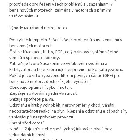
prostředek pro řešení všech problémů s usazeninami v
benzinových motorech, zejména v motorech s přímým
vstřikováním GDI.
Výhody Metabond Petrol Detox
Poskytuje kompletní řešení všech problémů s usazeninami v
benzinových motorech.
Čistí vstřikovače, turbo, EGR, celý palivový systém včetně
ventilů a spalovací komory.
Zabraňuje tvorbě usazenin ve výfukovém systému a
katalyzátoru a také zabraňuje nesprávné funkci katalyzátorů.
Pokud je vozidlo vybaveno filtrem pevných částic (GPF) pro
benzinové motory, dochází k jeho vyčištění.
Obnovuje optimální výkon motoru.
Zlepšuje spalování a jízdní vlastnosti.
Snižuje spotřebu paliva.
Odstraňuje hrubý volnoběh, nerovnoměrný chod, váhání,
nedostatečnou reakci na plyn i klepání a odstraňuje zápach síry
vznikající při nesprávném provozu.
Chrání před korozí.
Silně snižuje míru nebezpečných výfukových plynů bez
sekundárních emisí.