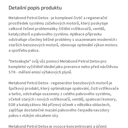
Detailní popis produktu
Metabond Petrol Detox - je komplexní čistič a regenerační
prostředek systému zážehových motorů, který poskytuje
celkové řešení problematiky čištění vstřikovačů, ventilů,
katalyzátorů a palivového systému. Aplikace přípravku
odstraňuje všechny běžné problémy s usazeninami moderních i
starších benzinových motorů, obnovuje optimální výkon motoru
a spotřebu paliva..
"Detoxikujte" svůj vůz pomocí Metabond Petrol Detox pro
kompletní vyčištění! Ideální jako prevence nebo před návštěvou
STK - měření emisí výfukových plynů.
Metabond Petrol Detox - regenerátor benzínových motorů je
špičkový produkt, který optimalizuje spalování, čistí vstřikovače
a turbo, odstraňuje usazeniny z celého palivového systému,
včetně starých i nových vstřikovačů, ventilů, spalovací komory,
EGR a katalyzátoru. Má příznivý účinek v několika oblastech,
zajišťuje dostatečné mazání palivového čerpadla navzdory
palivu s nízkým obsahem síry.
Metabond Petrol Detox je vysoce koncentrovaný a účinný