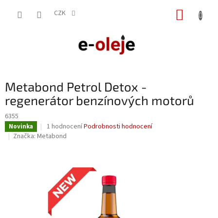
Přejít
NÁKUP
na
CZK
obsah
KOŠÍK
Metabond Petrol Detox -
regenerátor benzínových motorů
6355
Průměrné
1 hodnocení
Podrobnosti hodnocení
Novinka
hodnocení
Značka:
Metabond
produktu
je
5,0
z
5
hvězdiček.