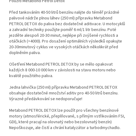
Použití Metabond Petrol Detox
Před tankováním 40-50 litrů benzínu nalijte do téměř prázdné
palivové nádrže plnou láhev (250 ml) přípravku Metabond
PETROL DETOX do paliva bez dodatečné aditivace. U motocyklů
a zahradní techniky použijte poměř 6 ml/1 litr benzínu. Poté
jezděte alespoň 20-30 minut, nejlépe při zvýšené rychlosti a
otáčkách (>4000). Pro dosažení optimálních výsledků opakujte
20-30minutový cyklus ve vysokých otáčkách několikrát před
doplněním paliva.
Ošetření Metabond PETROL DETOX by se mělo opakovat
každých 8 000-10 000 km v závislosti na stavu motoru nebo
kvalitě použitého paliva.
Jedna lahvička (250 ml) přípravku Metabond PETROL DETOX
obsahuje dostatečné množství aditiv pro 40-50 litrů benzínu.
Výrazné předávkování se nedoporučuje!
Metabond PETROL DETOX lze použít pro všechny benzínové
motory (atmosférické, přeplňované, s přímým vstřikováním FSI,
GDI), které pracují na olovnatý nebo bezolovnatý benzín)
Nepoškozuje, ale čistí a chrání katalyzátor a turbodmychadlo.