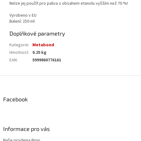
Nelze jej použít pro paliva s obsahem etanolu vyšším než 70 %!
Vyrobeno v EU
Balení: 250 ml
Doplňkové parametry
Kategorie
:
Metabond
Hmotnost
:
0.25 kg
EAN
:
5999860776161
Z
á
p
a
Facebook
t
í
Informace pro vás
Naše prodejna Brno