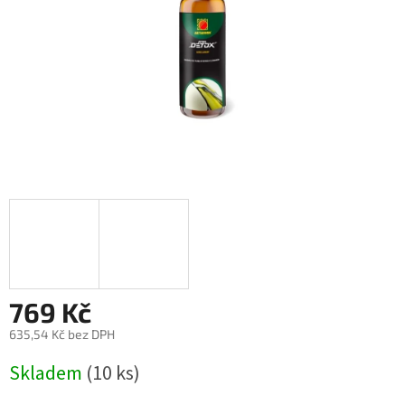
769 Kč
635,54 Kč bez DPH
Měrná
Skladem
(10 ks)
cena: