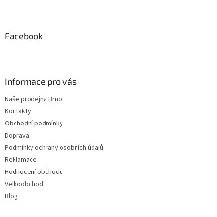
Z
á
p
a
Facebook
t
í
Informace pro vás
Naše prodejna Brno
Kontakty
Obchodní podmínky
Doprava
Podmínky ochrany osobních údajů
Reklamace
Hodnocení obchodu
Velkoobchod
Blog