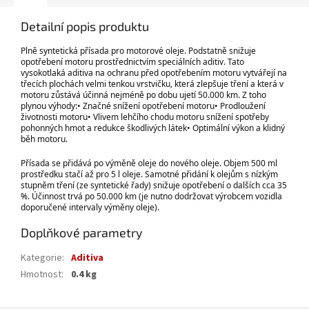
Detailní popis produktu
Plně syntetická přísada pro motorové oleje. Podstatně snižuje
opotřebení motoru prostřednictvím speciálních aditiv. Tato
vysokotlaká aditiva na ochranu před opotřebením motoru vytvářejí na
třecích plochách velmi tenkou vrstvičku, která zlepšuje tření a která v
motoru zůstává účinná nejméně po dobu ujetí 50.000 km. Z toho
plynou výhody:• Značné snížení opotřebení motoru• Prodloužení
životnosti motoru• Vlivem lehčího chodu motoru snížení spotřeby
pohonných hmot a redukce škodlivých látek• Optimální výkon a klidný
běh motoru.
Přísada se přidává po výměně oleje do nového oleje. Objem 500 ml
prostředku stačí až pro 5 l oleje. Samotné přidání k olejům s nízkým
stupněm tření (ze syntetické řady) snižuje opotřebení o dalších cca 35
%. Účinnost trvá po 50.000 km (je nutno dodržovat výrobcem vozidla
doporučené intervaly výměny oleje).
Doplňkové parametry
Kategorie
:
Aditiva
Hmotnost
:
0.4 kg