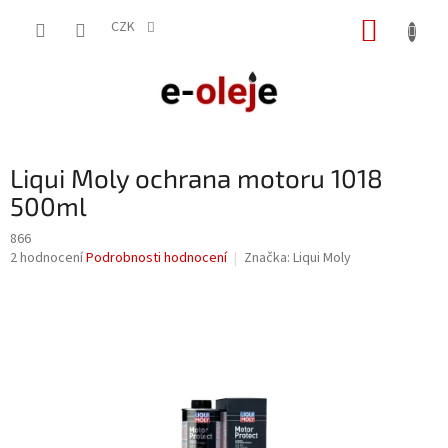
Přejít
NÁKUP
na
CZK
obsah
KOŠÍK
Liqui Moly ochrana motoru 1018
500ml
866
Průměrné
2 hodnocení
Podrobnosti hodnocení
Značka:
Liqui Moly
hodnocení
produktu
je
4,5
z
5
hvězdiček.