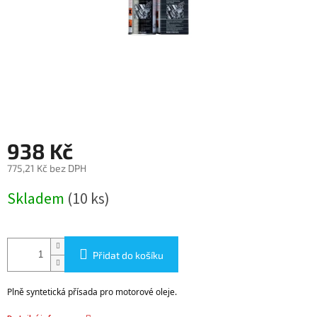
938 Kč
775,21 Kč bez DPH
Měrná
Skladem
(10 ks)
cena:
Přidat do košíku
Plně syntetická přísada pro motorové oleje.