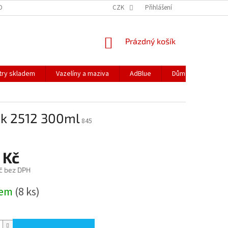
DOPRAVA
PODMÍNKY OCHRANY OSOBNÍCH ÚDAJŮ
CZK
Přihlášení
REKLAMACE
NÁKUPNÍ
Prázdný košík
KOŠÍK
ltry skladem
Vazelíny a maziva
AdBlue
Dům a zahrada
ek 2512 300ml
845
 Kč
č bez DPH
dem
(8 ks)