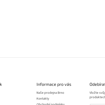
k
Informace pro vás
Odebíra
Naše prodejna Brno
Vložte svů
produktech
Kontakty
Obchodní podmínky