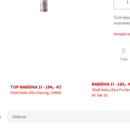
Čistí ole
usazeniny
Detailní 
TISK
NABÍDKA 1l - 183,- 
TOP NABÍDKA 1l - 194,- Kč
Shell Helix Ultra Profe
Shell Helix Ultra Racing 10W60
AF 5W-30
s
Diskuze