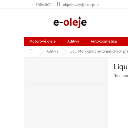
Přejít
606043000
objednavky@e-oleje.cz
na
obsah
Motorové oleje
Aditiva
Autokosmetika
Domů
Aditiva
Liqui Moly čistič automatických 
P
Liqu
o
s
Průměr
Neohod
t
hodnoce
r
produkt
a
je
0,0
n
z
n
5
í
hvězdič
p
a