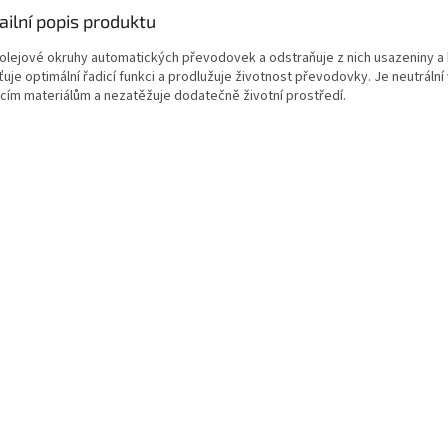
ailní popis produktu
í olejové okruhy automatických převodovek a odstraňuje z nich usazeniny a
ťuje optimální řadicí funkci a prodlužuje životnost převodovky. Je neutrální 
icím materiálům a nezatěžuje dodatečně životní prostředí.