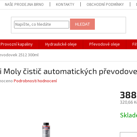
NAŠE PRODEJNA BRNO
KONTAKTY
OBCHODNÍ PODMÍNKY
HLEDAT
Provozní kapaliny
Hydraulické oleje
Převodové oleje
Fi
převodovek 2512 300ml
i Moly čistič automatických převodov
né
noceno
Podrobnosti hodnocení
ní
388
u
320,66 K
Měrná
Skla
cena:
ek.