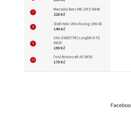
159 Kč
Mercedes Benz MB 229.5 5W40
228 Kč
Shell Helix Ultra Racing 10W-60
149 Kč
VAG GS60577M2 Longlife IV FE
0W20
199 Kč
Ford Motorcraft A5 5W30
179 Kč
Z
á
p
a
t
Faceboo
í