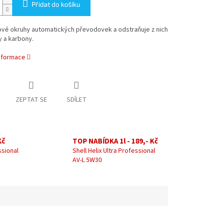
Přidat do košíku
jové okruhy automatických převodovek a odstraňuje z nich
 a karbony.
informace
ZEPTAT SE
SDÍLET
Kč
TOP NABÍDKA 1l - 189,- Kč
ssional
Shell Helix Ultra Professional
AV-L 5W30