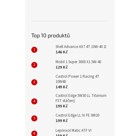
Top 10 produktů
Shell Advance AX7 4T 10W-40 1l
146 Kč
Mobil 1 Super 3000 X1 5W-40
129 Kč
Castrol Power 1 Racing 4T
10W40
149 Kč
Castrol Edge 5W30 LL Titanium
FST stáčený
199 Kč
Castrol Edge LL IV FE 0W20
199 Kč
Leprinxol Matic ATF VI