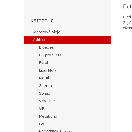
Det
Přeskočit
Čist
Kategorie
kategorie
Zajiš
těsn
Motorové oleje
Aditiva
Bluechem
BG products
Eurol
Liqui Moly
Motul
Sheron
Sonax
Valvoline
VIF
Metabond
GAT
NANOTECH Europe